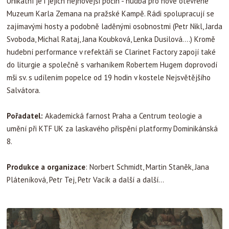
Unikátní je i jejich nejnovější počin - hudba pro nově otevřené
Muzeum Karla Zemana na pražské Kampě. Rádi spolupracují se
zajímavými hosty a podobně laděnými osobnostmi (Petr Nikl, Jarda
Svoboda, Michal Rataj, Jana Koubková, Lenka Dusilová….) Kromě
hudební performance v refektáři se Clarinet Factory zapojí také
do liturgie a společně s varhaníkem Robertem Hugem doprovodí
mši sv. s udílením popelce od 19 hodin v kostele Nejsvětějšího
Salvátora.
Pořadatel:
Akademická farnost Praha a Centrum teologie a
umění při KTF UK za laskavého přispění platformy Dominikánská
8.
Produkce a organizace
: Norbert Schmidt, Martin Staněk, Jana
Pláteníková, Petr Tej, Petr Vacík a další a další...