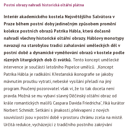
Postní obrazy nahradí historická oltářní plátna
Interiér akademického kostela Nejsvětějšího Salvátora v
Praze během postní doby jedinečným způsobem promění
kolekce postních obrazů Patrika Hábla, která dočasně
nahradí všechny historické oltářní obrazy. Háblovy monotypy
navazují na starobylou tradici zahalování uměleckých děl v
postní době a dynamické vyměňování obrazů v kostele podle
různých liturgických dob či svátků.
Tento koncept umělecké
intervence je součástí letošního Popelce umělců. „Koncept
Patrika Hábla je radikální. Křesťanská ikonografie se jakoby
mávnutím proutku vytratí, nebeské vysílání přeladí na jiný
program. Poučený pozorovatel však ví, že to tak docela není
pravda. Možná se mu vybaví slavný Děčínský oltářní obraz od
krále romantických malířů Caspara Davida Friedricha“, říká kurátor
Norbert Schmidt. Setkání s jinakostí, překvapení z nových
souvislostí jsou v postní době v prostoru chrámu zcela na místě.
Určitá redukce, vycházející z tradičního postního zakrývání