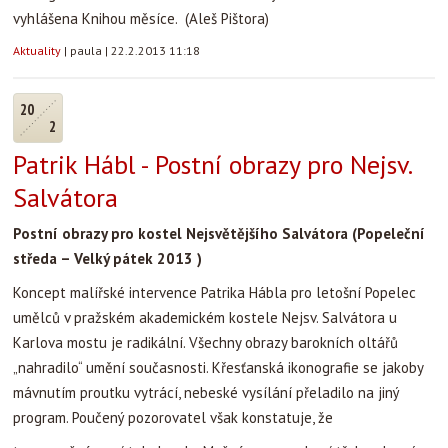
vyhlášena Knihou měsíce. (Aleš Pištora)
Aktuality
|
paula
|
22.2.2013 11:18
20
2
Patrik Hábl - Postní obrazy pro Nejsv.
Salvátora
Postní obrazy pro kostel Nejsvětějšího Salvátora (Popeleční
středa – Velký pátek 2013 )
Koncept malířské intervence Patrika Hábla pro letošní Popelec
umělců v pražském akademickém kostele Nejsv. Salvátora u
Karlova mostu je radikální. Všechny obrazy barokních oltářů
„nahradilo“ umění současnosti. Křesťanská ikonografie se jakoby
mávnutím proutku vytrácí, nebeské vysílání přeladilo na jiný
program. Poučený pozorovatel však konstatuje, že