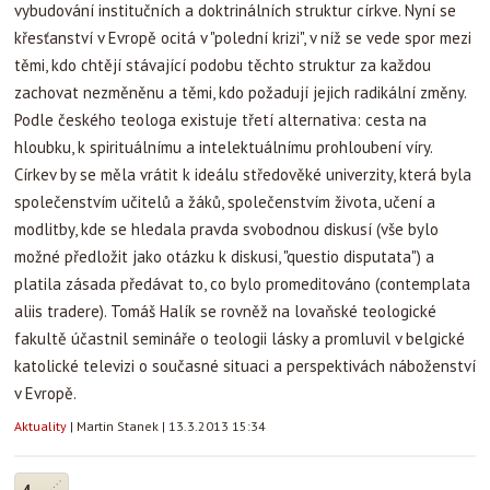
vybudování institučních a doktrinálních struktur církve. Nyní se
křesťanství v Evropě ocitá v "polední krizi", v níž se vede spor mezi
těmi, kdo chtějí stávající podobu těchto struktur za každou
zachovat nezměněnu a těmi, kdo požadují jejich radikální změny.
Podle českého teologa existuje třetí alternativa: cesta na
hloubku, k spirituálnímu a intelektuálnímu prohloubení víry.
Církev by se měla vrátit k ideálu středověké univerzity, která byla
společenstvím učitelů a žáků, společenstvím života, učení a
modlitby, kde se hledala pravda svobodnou diskusí (vše bylo
možné předložit jako otázku k diskusi, "questio disputata") a
platila zásada předávat to, co bylo promeditováno (contemplata
aliis tradere). Tomáš Halík se rovněž na lovaňské teologické
fakultě účastnil semináře o teologii lásky a promluvil v belgické
katolické televizi o současné situaci a perspektivách náboženství
v Evropě.
Aktuality
|
Martin Stanek
|
13.3.2013 15:34