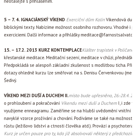
neotálejte s přihlášením.
5 – 7
. 4. IGNACIÁNSKÝ VÍKEND
Exerciční dům Kolín
Víkendová duch
biblickými texty. Nabízíme možnost osobního rozhovoru. Vhodné i pr
exerciciemi. Další informace a přihlášky meditace@farnostsalvator.cz
15. – 17.2. 2013
KURZ KONTEMPLACE
Klášter trapistek v Poličanec
křesťanské meditace. Meditační sezení, meditace v chůzi, přednášky,
Předpokládá se alespoň základní zkušenost s modlitbou ticha. Přihlá
dotazy ohledně kurzu lze směřovat na s. Denisu Červenkovou (medi
Šedivý.
VÍKEND
MEZI DUŠÍ A DUCHEM II.
místo bude upřesněno, 26.-28.4. 20
o prohloubení a pokračování
Víkendu mezi duší a Duchem
I, i zde v
využijeme enneagramu. Zaměříme se na hlubší uvědomění vnitřní str
navyklé vzorce prožívání a chování. Podíváme se také na možnosti 
růstu (Ježíšovo lidství a ctnosti člověka atd.). Provází a psychoter
Kurz je určen pouze pro ty, kdo již absolvovali některý z předchozí