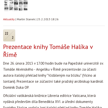
Aktuality
|
Martin Stanek
|
25.2.2013 18:26
22
2
Prezentace knihy Tomáše Halíka v
Římě
Dne 26. února 2013 v 17.00 hodin bude na Papežské univerzitě sv.
Tomáše Akvinského - Angeliku v Římě prezentován za účasti
autora italský překlad knihy "Vzdáleným na blízku" (Vicino ai
lontani). Prezentace se zúčastní také pražský arcibiskup kardinál
Dominik Duka OP.
Oficiální vatikánská knižnice Libreria editrice Vaticana, která
vydává především díla Benedikta XVI. a úřední dokumenty
Svatého Stolce, vydala loni italský překlad knihy Tomáše Halíka