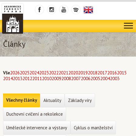
Články
Vše
2026
2025
2024
2023
2022
2021
2020
2019
2018
2017
2016
2015
2014
2013
2012
2011
2010
2009
2008
2007
2006
2005
2004
2003
Všechny články
Aktuality
Základy víry
Duchovní cvičení a rekolekce
Umělecké intervence a výstavy
Cyklus o manželství