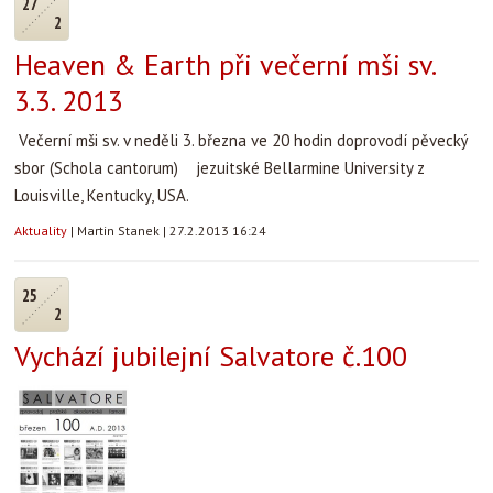
27
2
Heaven & Earth při večerní mši sv.
3.3. 2013
Večerní mši sv. v neděli 3. března ve 20 hodin doprovodí pěvecký
sbor (Schola cantorum)
jezuitské Bellarmine University z
Louisville, Kentucky, USA.
Aktuality
|
Martin Stanek
|
27.2.2013 16:24
25
2
Vychází jubilejní Salvatore č.100