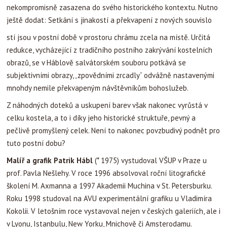
nekompromisně zasazena do svého historického kontextu. Nutno
ještě dodat: Setkání s jinakostí a překvapení z nových souvislo
stí jsou v postní době v prostoru chrámu zcela na místě. Určitá
redukce, vycházející z tradičního postního zakrývání kostelních
obrazů, se v Háblově salvátorském souboru potkává se
subjektivními obrazy, „zpovědními zrcadly“ odvážně nastavenými
mnohdy nemile překvapeným návštěvníkům bohoslužeb.
Z náhodných doteků a uskupení barev však nakonec vyrůstá v
celku kostela, a to i díky jeho historické struktuře, pevný a
pečlivě promyšlený celek. Není to nakonec povzbudivý podnět pro
tuto postní dobu?
Malíř a grafik Patrik Hábl
(* 1975) vystudoval VŠUP v Praze u
prof. Pavla Nešlehy. V roce 1996 absolvoval roční litografické
školení M. Axmanna a 1997 Akademii Muchina v St. Petersburku.
Roku 1998 studoval na AVU experimentální grafiku u Vladimíra
Kokolii. V letošním roce vystavoval nejen v českých galeriích, ale i
v Lyonu, Istanbulu, New Yorku, Mnichově či Amsterodamu.