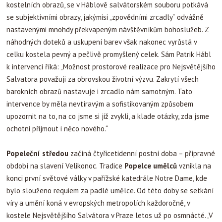
kostelních obrazů, se v Háblově salvátorském souboru potkává
se subjektivními obrazy, jakýmisi „zpovědními zrcadly“ odvážně
nastavenými mnohdy překvapeným návštěvníkům bohoslužeb. Z
náhodných doteků a uskupení barev však nakonec vyrůstá v
celku kostela pevný a pečlivě promyšlený celek. Sám Patrik Hábl
k intervenci říká: „Možnost prostorové realizace pro Nejsvětějšího
Salvatora považuji za obrovskou životní výzvu. Zakrytí všech
barokních obrazů nastavuje i zrcadlo nám samotným. Tato
intervence by měla nevtíravým a sofistikovaným způsobem
upozornit na to, na co jsme si již zvykli, a klade otázky, zda jsme
ochotni přijmout i něco nového.“
Popeleční středou
začíná čtyřicetidenní postní doba – přípravné
období na slavení Velikonoc. Tradice
Popelce umělců
vznikla na
konci první světové války v pařížské katedrále Notre Dame, kde
bylo slouženo requiem za padlé umělce. Od této doby se setkání
víry a umění koná v evropských metropolích každoročně, v
kostele Nejsvětějšího Salvátora v Praze letos už po osmnácté. „V