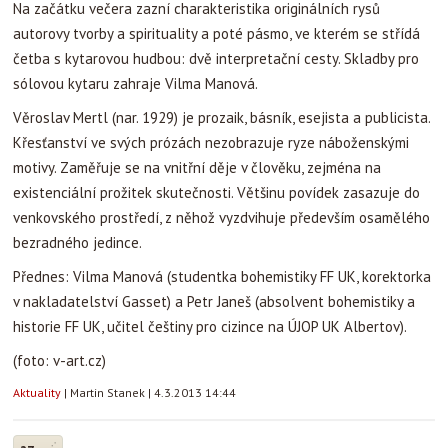
Na začátku večera zazní charakteristika originálních rysů
autorovy tvorby a spirituality a poté pásmo, ve kterém se střídá
četba s kytarovou hudbou: dvě interpretační cesty. Skladby pro
sólovou kytaru zahraje Vilma Manová.
Věroslav Mertl (nar. 1929) je prozaik, básník, esejista a publicista.
Křesťanství ve svých prózách nezobrazuje ryze náboženskými
motivy. Zaměřuje se na vnitřní děje v člověku, zejména na
existenciální prožitek skutečnosti. Většinu povídek zasazuje do
venkovského prostředí, z něhož vyzdvihuje především osamělého
bezradného jedince.
Přednes: Vilma Manová (studentka bohemistiky FF UK, korektorka
v nakladatelství Gasset) a Petr Janeš (absolvent bohemistiky a
historie FF UK, učitel češtiny pro cizince na ÚJOP UK Albertov).
(foto: v-art.cz)
Aktuality
|
Martin Stanek
|
4.3.2013 14:44