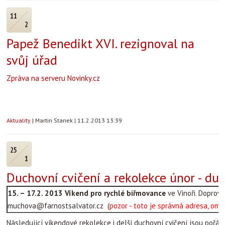
11
2
Papež Benedikt XVI. rezignoval na
svůj úřad
Zpráva na serveru Novinky.cz
Aktuality
|
Martin Stanek
|
11.2.2013 13:39
25
1
Duchovní cvičení a rekolekce únor - d
15. – 17.2. 2013
Víkend pro rychlé biřmovance
ve Vinoři. Doprová
muchova@farnostsalvator.cz (
pozor - toto je správná adresa, om
Následující víkendové rekolekce i delší duchovní cvičení jsou pořádá