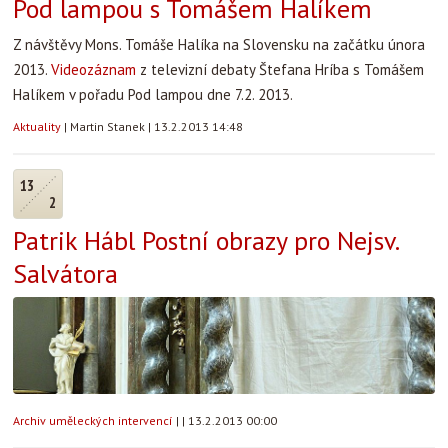
Pod lampou s Tomášem Halíkem
Z návštěvy Mons. Tomáše Halíka na Slovensku na začátku února
2013.
Videozáznam
z televizní debaty Štefana Hríba s Tomášem
Halíkem v pořadu Pod lampou dne 7.2. 2013.
Aktuality
|
Martin Stanek
|
13.2.2013 14:48
13
2
Patrik Hábl Postní obrazy pro Nejsv.
Salvátora
Archiv uměleckých intervencí
|
|
13.2.2013 00:00