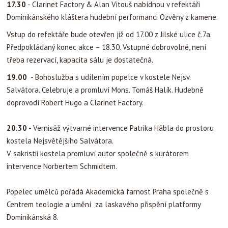
17.30
- Clarinet Factory & Alan Vitouš nabídnou v refektáři
Dominikánského kláštera hudební performanci Ozvěny z kamene.
Vstup do refektáře bude otevřen již od 17.00 z Jilské ulice č.7a.
Předpokládaný konec akce – 18.30. Vstupné dobrovolné, není
třeba rezervací, kapacita sálu je dostatečná.
19.00
- Bohoslužba s udílením popelce v kostele Nejsv.
Salvátora. Celebruje a promluví Mons. Tomáš Halík. Hudebně
doprovodí Robert Hugo a Clarinet Factory.
20.30
- Vernisáž výtvarné intervence Patrika Hábla do prostoru
kostela Nejsvětějšího Salvátora.
V sakristii kostela promluví autor společně s kurátorem
intervence Norbertem Schmidtem.
Popelec umělců pořádá Akademická farnost Praha společně s
Centrem teologie a umění za laskavého přispění platformy
Dominikánská 8.