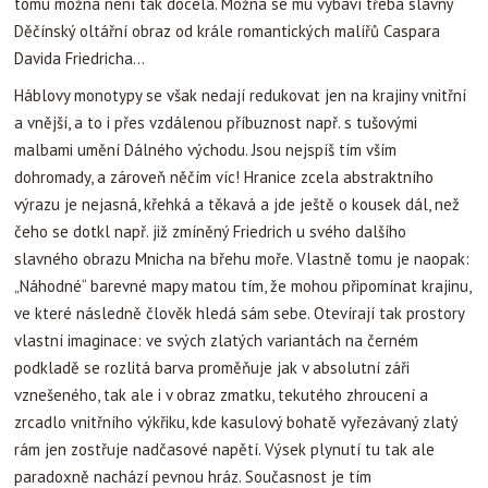
tomu možná není tak docela. Možná se mu vybaví třeba slavný
Děčínský oltářní obraz od krále romantických malířů Caspara
Davida Friedricha…
Háblovy monotypy se však nedají redukovat jen na krajiny vnitřní
a vnější, a to i přes vzdálenou příbuznost např. s tušovými
malbami umění Dálného východu.
Jsou nejspíš tím vším
dohromady, a zároveň něčím víc! Hranice zcela abstraktního
výrazu je nejasná, křehká a těkavá a jde ještě o kousek dál, než
čeho se dotkl např. již zmíněný Friedrich u svého dalšího
slavného obrazu Mnicha na břehu moře. Vlastně tomu je naopak:
„Náhodné“ barevné mapy matou tím, že mohou připomínat krajinu,
ve které následně člověk hledá sám sebe. Otevírají tak prostory
vlastní imaginace: ve svých zlatých variantách na černém
podkladě se rozlitá barva proměňuje jak v absolutní záři
vznešeného, tak ale i v obraz zmatku, tekutého zhroucení a
zrcadlo vnitřního výkřiku, kde kasulový bohatě vyřezávaný zlatý
rám jen zostřuje nadčasové napětí. Výsek plynutí tu tak ale
paradoxně nachází pevnou hráz. Současnost je tím