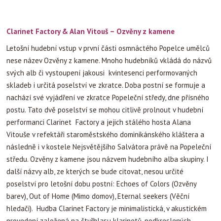
Clarinet Factory & Alan Vitouš – Ozvěny z kamene
Letošní hudební vstup v první části osmnáctého Popelce umělců
nese název Ozvěny z kamene. Mnoho hudebníků vkládá do názvů
svých alb či vystoupení jakousi kvintesenci performovaných
skladeb i určitá poselství ve zkratce. Doba postní se formuje a
nachází své vyjádření ve zkratce Popeleční středy, dne přísného
postu. Tato dvě poselství se mohou citlivě prolnout v hudební
performanci Clarinet Factory a jejich stálého hosta Alana
Vitouše v refektáři staroměstského dominikánského kláštera a
následně i v kostele Nejsvětějšího Salvátora právě na Popeleční
středu. Ozvěny z kamene jsou názvem hudebního alba skupiny. I
další názvy alb, ze kterých se bude citovat, nesou určité
poselství pro letošní dobu postní: Echoes of Colors (Ozvěny
barev), Out of Home (Mimo domov), Eternal seekers (Věční
hledači). Hudba Clarinet Factory je minimalistická, v akustickém
provedení založená na čtyřhlasu klarinetů, podkreslených