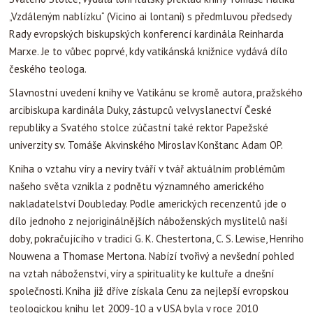
„Vzdáleným nablízku“ (Vicino ai lontani) s předmluvou předsedy
Rady evropských biskupských konferencí kardinála Reinharda
Marxe. Je to vůbec poprvé, kdy vatikánská knižnice vydává dílo
českého teologa.
Slavnostní uvedení knihy ve Vatikánu se kromě autora, pražského
arcibiskupa kardinála Duky, zástupců velvyslanectví České
republiky a Svatého stolce zúčastní také rektor Papežské
univerzity sv. Tomáše Akvinského Miroslav Konštanc Adam OP.
Kniha o vztahu víry a nevíry tváří v tvář aktuálním problémům
našeho světa vznikla z podnětu významného amerického
nakladatelství Doubleday. Podle amerických recenzentů jde o
dílo jednoho z nejoriginálnějších náboženských myslitelů naší
doby, pokračujícího v tradici G. K. Chestertona, C. S. Lewise, Henriho
Nouwena a Thomase Mertona. Nabízí tvořivý a nevšední pohled
na vztah náboženství, víry a spirituality ke kultuře a dnešní
společnosti. Kniha již dříve získala Cenu za nejlepší evropskou
teologickou knihu let 2009-10 a v USA byla v roce 2010