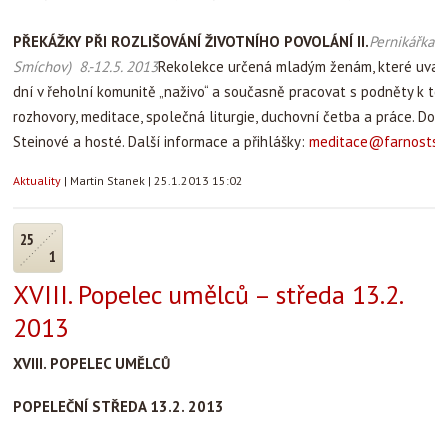
PŘEKÁŽKY PŘI ROZLIŠOVÁNÍ ŽIVOTNÍHO POVOLÁNÍ II.
Pernikářka (
Smíchov) 8.-12.5. 2013
Rekolekce určená mladým ženám, které uvažuj
dní v řeholní komunitě „naživo“ a současně pracovat s podněty k tém
rozhovory, meditace, společná liturgie, duchovní četba a práce. Dop
Steinové a hosté. Další informace a přihlášky:
meditace@farnostsal
Aktuality
|
Martin Stanek
|
25.1.2013 15:02
25
1
XVIII. Popelec umělců – středa 13.2.
2013
XVIII. POPELEC UMĚLCŮ
POPELEČNÍ STŘEDA 13.2. 2013