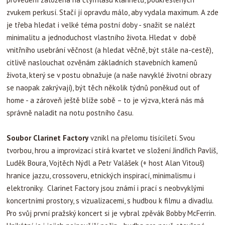
zvukem perkusí. Stačí jí opravdu málo, aby vydala maximum. A zde
je třeba hledat i velké téma postní doby - snažit se nalézt
minimalitu a jednoduchost vlastního života. Hledat v době
vnitřního usebrání věčnost (a hledat věčně, být stále na-cestě),
citlivě naslouchat ozvěnám základních stavebních kamenů
života, který se v postu obnažuje (a naše navyklé životní obrazy
se naopak zakrývají), být těch několik týdnů poněkud out of
home - a zároveň ještě blíže sobě – to je výzva, která nás má
správně naladit na notu postního času.
Soubor Clarinet Factory
vznikl na přelomu tisíciletí. Svou
tvorbou, hrou a improvizací stírá kvartet ve složení Jindřich Pavliš,
Luděk Boura, Vojtěch Nýdl a Petr Valášek (+ host Alan Vitouš)
hranice jazzu, crossoveru, etnických inspirací, minimalismu i
elektroniky. Clarinet Factory jsou známí i prací s neobvyklými
koncertními prostory, s vizualizacemi, s hudbou k filmu a divadlu.
Pro svůj první pražský koncert si je vybral zpěvák Bobby McFerrin.