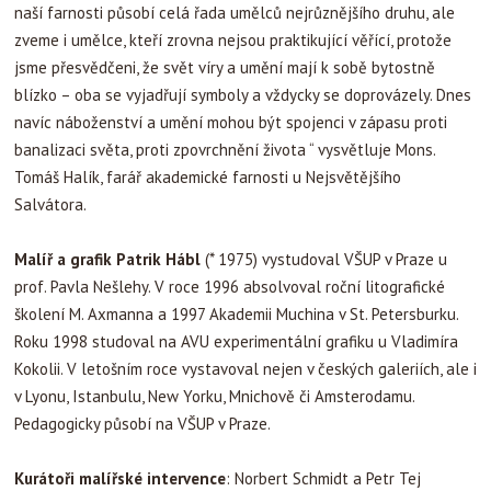
naší farnosti působí celá řada umělců nejrůznějšího druhu, ale
zveme i umělce, kteří zrovna nejsou praktikující věřící, protože
jsme přesvědčeni, že svět víry a umění mají k sobě bytostně
blízko – oba se vyjadřují symboly a vždycky se doprovázely. Dnes
navíc náboženství a umění mohou být spojenci v zápasu proti
banalizaci světa, proti zpovrchnění života “ vysvětluje Mons.
Tomáš Halík, farář akademické farnosti u Nejsvětějšího
Salvátora.
Malíř a grafik Patrik Hábl
(* 1975) vystudoval VŠUP v Praze u
prof. Pavla Nešlehy. V roce 1996 absolvoval roční litografické
školení M. Axmanna a 1997 Akademii Muchina v St. Petersburku.
Roku 1998 studoval na AVU experimentální grafiku u Vladimíra
Kokolii. V letošním roce vystavoval nejen v českých galeriích, ale i
v Lyonu, Istanbulu, New Yorku, Mnichově či Amsterodamu.
Pedagogicky působí na VŠUP v Praze.
Kurátoři malířské intervence
: Norbert Schmidt a Petr Tej