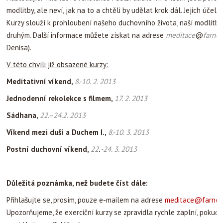
modlitby, ale neví, jak na to a chtěli by udělat krok dál. Jejich úč
Kurzy slouží k prohloubení našeho duchovního života, naší modlitby 
druhým
.
Další informace můžete získat na adrese
meditace
@
farnos
Denisa).
V této chvíli již obsazené kurzy:
Meditativní víkend,
8.-10. 2. 2013
Jednodenní rekolekce s filmem,
17. 2. 2013
Sádhana,
22.–24.2. 2013
Víkend mezi duší a Duchem I.,
8.-10. 3. 2013
Postní duchovní víkend,
22
.
-24. 3. 2013
Důležitá poznámka, než budete číst dále
:
Přihlašujte se, prosím, pouze e-mailem na adrese
meditace@farnost
Upozorňujeme, že exerciční kurzy se zpravidla rychle zaplní, pokud