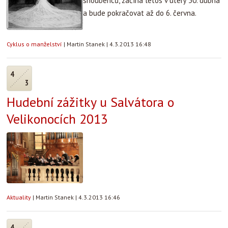
snoubenců, začíná letos v úterý 30. dubna
a bude pokračovat až do 6. června.
Cyklus o manželství
|
Martin Stanek
|
4.3.2013 16:48
4
3
Hudební zážitky u Salvátora o
Velikonocích 2013
Aktuality
|
Martin Stanek
|
4.3.2013 16:46
4