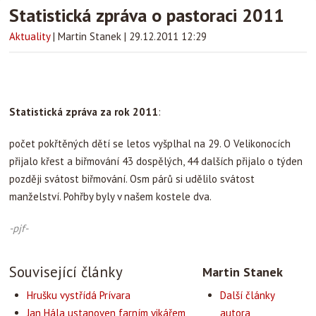
Statistická zpráva o pastoraci 2011
Aktuality
|
Martin Stanek
|
29.12.2011 12:29
Statistická zpráva za rok 2011
:
počet pokřtěných dětí se letos vyšplhal na 29. O Velikonocích
přijalo křest a biřmování 43 dospělých, 44 dalších přijalo o týden
později svátost biřmování. Osm párů si udělilo svátost
manželství. Pohřby byly v našem kostele dva.
-pjf-
Související články
Martin Stanek
Hrušku vystřídá Prívara
Další články
Jan Hála ustanoven farním vikářem
autora