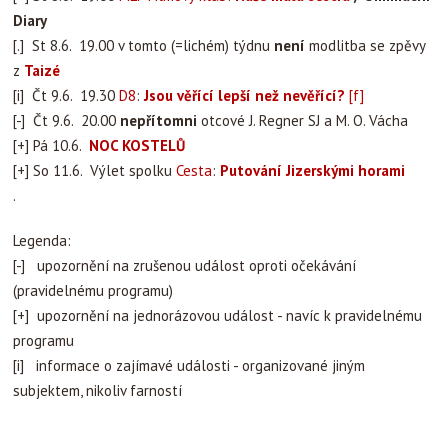
Diary
[.] St 8.6. 19.00 v tomto (=lichém) týdnu
není
modlitba se zpěvy
z
Taizé
[i] Čt 9.6. 19.30
D8
:
Jsou věřící lepší než nevěřící?
[f]
[-] Čt 9.6. 20.00
nepřítomni
otcové J. Regner SJ a M. O. Vácha
[+] Pá 10.6.
NOC KOSTELŮ
[+] So 11.6. Výlet spolku
Cesta
:
Putování Jizerskými horami
.
Legenda:
[-] upozornění na zrušenou událost oproti očekávání
(pravidelnému programu)
[+] upozornění na jednorázovou událost - navíc k pravidelnému
programu
[i] informace o zajímavé události - organizované jiným
subjektem, nikoliv farností