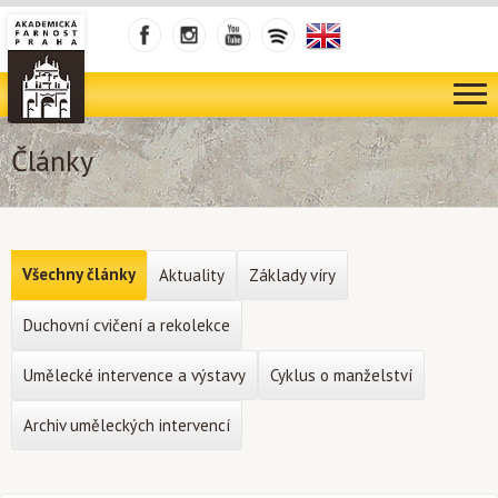
Články
Všechny články
Aktuality
Základy víry
Duchovní cvičení a rekolekce
Umělecké intervence a výstavy
Cyklus o manželství
Archiv uměleckých intervencí