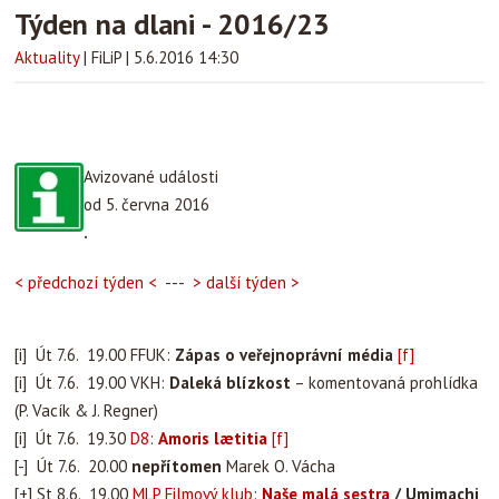
Týden na dlani - 2016/23
Aktuality
|
FiLiP
|
5.6.2016 14:30
Avizované události
od 5. června 2016
.
< předchozí týden <
---
> další týden >
[i] Út 7.6. 19.00 FFUK:
Zápas o veřejnoprávní média
[f]
[i] Út 7.6. 19.00 VKH:
Daleká blízkost
– komentovaná prohlídka
(P. Vacík & J. Regner)
[i] Út 7.6. 19.30
D8
:
Amoris lætitia
[f]
[-] Út 7.6. 20.00
nepřítomen
Marek O. Vácha
[+] St 8.6. 19.00
MLP
Filmový klub
:
Naše malá sestra
/ Umimachi