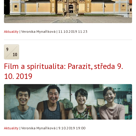
Aktuality
|
Veronika Mynaříková
|
11.10.2019 11:23
9
10
Film a spiritualita: Parazit, středa 9.
10. 2019
Aktuality
|
Veronika Mynaříková
|
9.10.2019 19:00