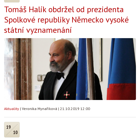
Tomáš Halík obdržel od prezidenta
Spolkové republiky Německo vysoké
státní vyznamenání
Aktuality
|
Veronika Mynaříková
|
21.10.2019 12:00
19
10