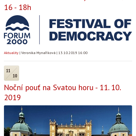
16 - 18h
Aktuality
|
Veronika Mynaříková
|
13.10.2019 16:00
11
10
Noční pouť na Svatou horu - 11. 10.
2019