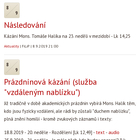
8
9
Následování
Kázání Mons. Tomáše Halíka na 23. neděli v mezidobí - Lk 14,25
Aktuality
|
FiLiP
|
8.9.2019 21:00
8
9
Prázdninová kázání (služba
"vzdáleným nablízku")
Již tradičně v době akademických prázdnin vybírá Mons. Halík těm,
kdo jsou fyzicky vzdáleni, ale rádi by zůstali "duchem nablízku",
plná znění homilií - kromě zvukových záznamů i texty:
18.8.2019 - 20. neděle - Rozdělení [Lk 12,49] -
text
-
audio