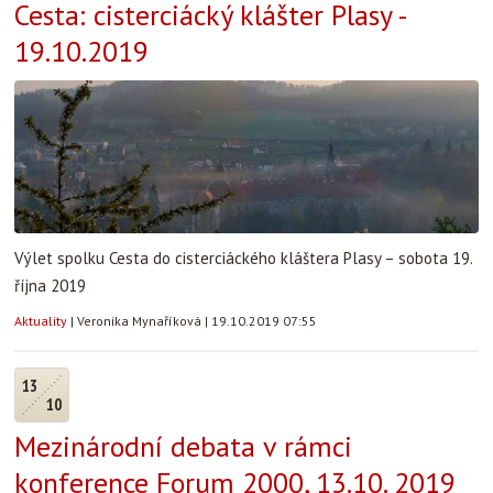
Cesta: cisterciácký klášter Plasy -
19.10.2019
Výlet spolku Cesta do cisterciáckého kláštera Plasy – sobota 19.
října 2019
Aktuality
|
Veronika Mynaříková
|
19.10.2019 07:55
13
10
Mezinárodní debata v rámci
konference Forum 2000, 13.10. 2019