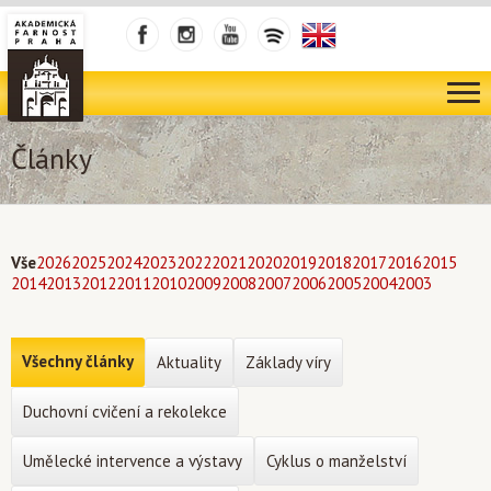
Články
Vše
2026
2025
2024
2023
2022
2021
2020
2019
2018
2017
2016
2015
2014
2013
2012
2011
2010
2009
2008
2007
2006
2005
2004
2003
Všechny články
Aktuality
Základy víry
Duchovní cvičení a rekolekce
Umělecké intervence a výstavy
Cyklus o manželství