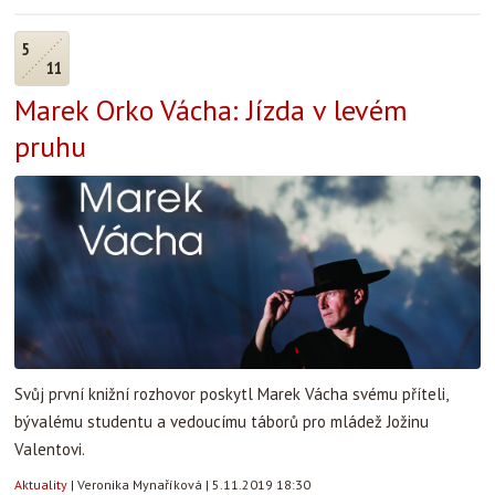
5
11
Marek Orko Vácha: Jízda v levém
pruhu
Svůj první knižní rozhovor poskytl Marek Vácha svému příteli,
bývalému studentu a vedoucímu táborů pro mládež Jožinu
Valentovi.
Aktuality
|
Veronika Mynaříková
|
5.11.2019 18:30