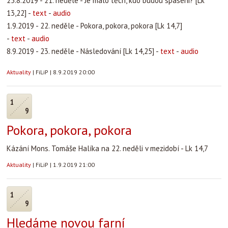
25.8.2019 - 21. neděle - Je málo těch, kdo budou spaseni? [Lk
13,22] -
text
-
audio
1.9.2019 - 22. neděle - Pokora, pokora, pokora [Lk 14,7]
-
text
-
audio
8.9.2019 - 23. neděle - Následování [Lk 14,25] -
text
-
audio
Aktuality
|
FiLiP
|
8.9.2019 20:00
1
9
Pokora, pokora, pokora
Kázání Mons. Tomáše Halíka na 22. neděli v mezidobí - Lk 14,7
Aktuality
|
FiLiP
|
1.9.2019 21:00
1
9
Hledáme novou farní