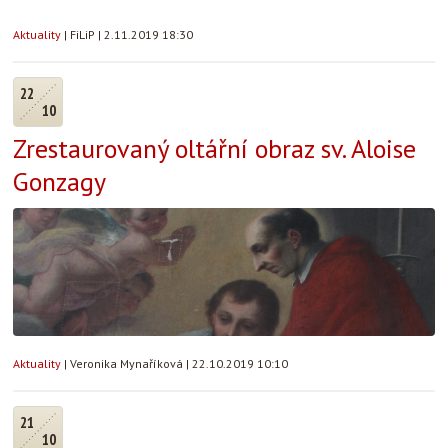
Aktuality
|
FiLiP
|
2.11.2019 18:30
22
10
Zrestaurovaný oltářní obraz sv. Aloise
Gonzagy
Aktuality
|
Veronika Mynaříková
|
22.10.2019 10:10
21
10