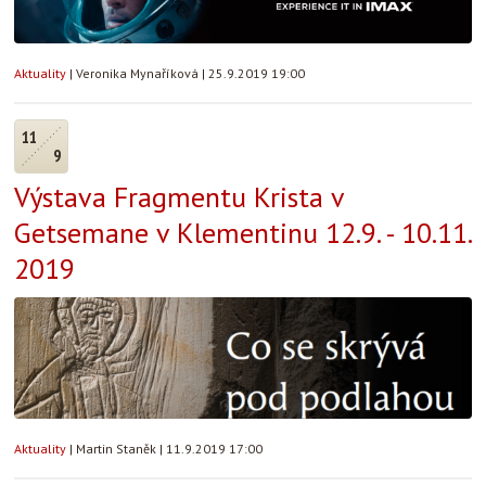
Aktuality
|
Veronika Mynaříková
|
25.9.2019 19:00
11
9
Výstava Fragmentu Krista v
Getsemane v Klementinu 12.9. - 10.11.
2019
Aktuality
|
Martin Staněk
|
11.9.2019 17:00