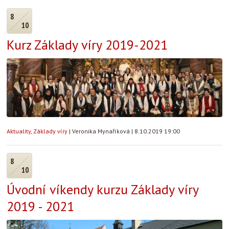
8
10
Kurz Základy víry 2019-2021
Aktuality
,
Základy víry
|
Veronika Mynaříková
|
8.10.2019 19:00
8
10
Úvodní víkendy kurzu Základy víry
2019 - 2021