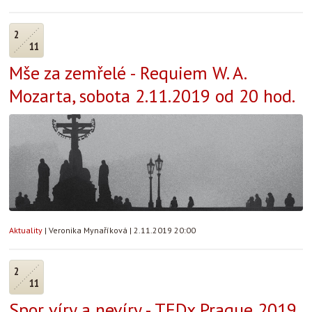
2
11
Mše za zemřelé - Requiem W. A.
Mozarta, sobota 2.11.2019 od 20 hod.
Aktuality
|
Veronika Mynaříková
|
2.11.2019 20:00
2
11
Spor víry a nevíry - TEDx Prague 2019