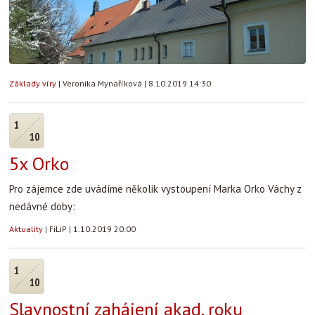
Základy víry
|
Veronika Mynaříková
|
8.10.2019 14:30
1
10
5x Orko
Pro zájemce zde uvádíme několik vystoupení Marka Orko Váchy z
nedávné doby:
Aktuality
|
FiLiP
|
1.10.2019 20:00
1
10
Slavnostní zahájení akad. roku