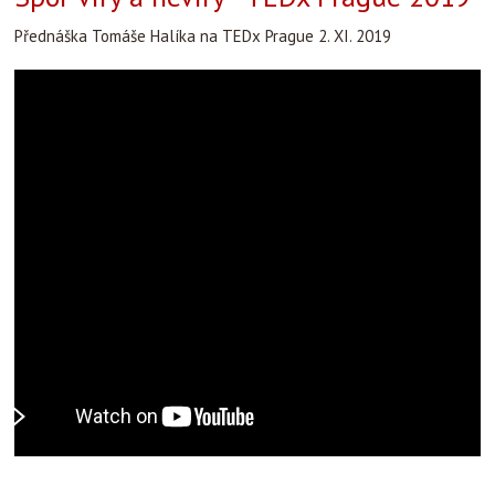
Přednáška Tomáše Halíka na TEDx Prague 2. XI. 2019