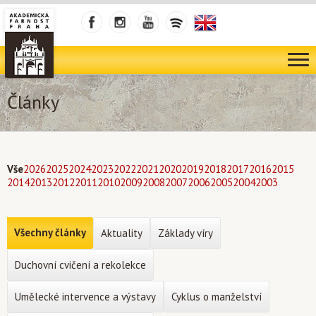
Články
Vše
2026
2025
2024
2023
2022
2021
2020
2019
2018
2017
2016
2015
2014
2013
2012
2011
2010
2009
2008
2007
2006
2005
2004
2003
Všechny články
Aktuality
Základy víry
Duchovní cvičení a rekolekce
Umělecké intervence a výstavy
Cyklus o manželství