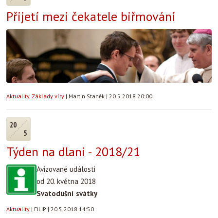
Přijetí mezi čekatele biřmování
Aktuality
,
Základy víry
|
Martin Staněk
|
20.5.2018 20:00
20
5
Týden na dlani - 2018/21
Avizované události
od 20. května 2018
Svatodušní svátky
Aktuality
|
FiLiP
|
20.5.2018 14:50