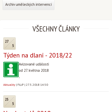
Archiv uměleckých intervencí
VŠECHNY ČLÁNKY
27
5
Týden na dlani - 2018/22
Avizované události
od 27. května 2018
.
Aktuality
|
FiLiP
|
27.5.2018 14:50
25
5