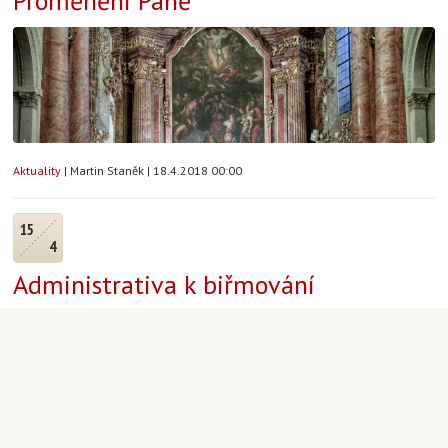
Proměnění Páně
Aktuality
|
Martin Staněk
|
18.4.2018 00:00
15
4
Administrativa k biřmování
Základy víry
|
Marta Mills
|
15.4.2018 21:00