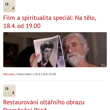
18
4
Film a spiritualita speciál: Na tělo,
18.4. od 19.00
Aktuality
|
Marta Mills
|
18.4.2018 19:00
18
4
Restaurování oltářního obrazu