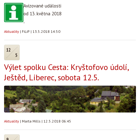
Avizované události
od 13. května 2018
.
Aktuality
|
FiLiP
|
13.5.2018 14:50
12
5
Výlet spolku Cesta: Kryštofovo údolí,
Ještěd, Liberec, sobota 12.5.
Aktuality
|
Marta Mills
|
12.5.2018 06:45
9