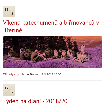
18
5
Víkend katechumenů a biřmovanců v
Jiřetíně
Základy víry
|
Martin Staněk
|
18.5.2018 16:00
13
5
Týden na dlani - 2018/20