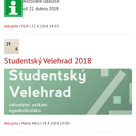
Avizované události
od 22. dubna 2018
.
Aktuality
|
FiLiP
|
22.4.2018 14:50
19
4
Studentský Velehrad 2018
Aktuality
|
Marta Mills
|
19.4.2018 10:00