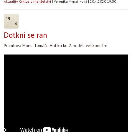
Aktuality
,
Cyklus o manželství
|
Veronika Mynaříková
|
20.4.2020 19:30
19
4
Dotkni se ran
Promluva Mons. Tomáše Halíka ke 2. neděli velikonoční