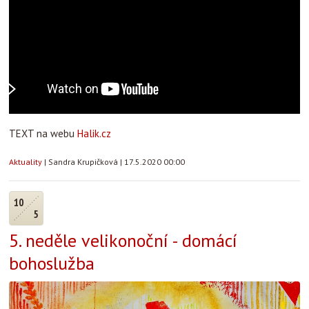
TEXT na webu
Halik.cz
Aktuality
|
Sandra Krupičková
|
17.5.2020 00:00
10
5
5. neděle velikonoční - domácí
bohoslužba