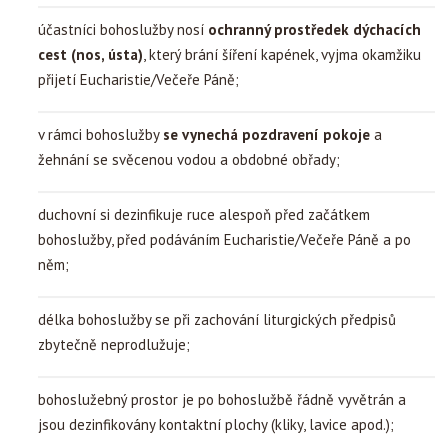
účastníci bohoslužby nosí
ochranný prostředek dýchacích
cest (nos, ústa)
, který brání šíření kapének, vyjma okamžiku
přijetí Eucharistie/Večeře Páně;
v rámci bohoslužby
se vynechá pozdravení pokoje
a
žehnání se svěcenou vodou a obdobné obřady;
duchovní si dezinfikuje ruce alespoň před začátkem
bohoslužby, před podáváním Eucharistie/Večeře Páně a po
něm;
délka bohoslužby se při zachování liturgických předpisů
zbytečně neprodlužuje;
bohoslužebný prostor je po bohoslužbě řádně vyvětrán a
jsou dezinfikovány kontaktní plochy (kliky, lavice apod.);