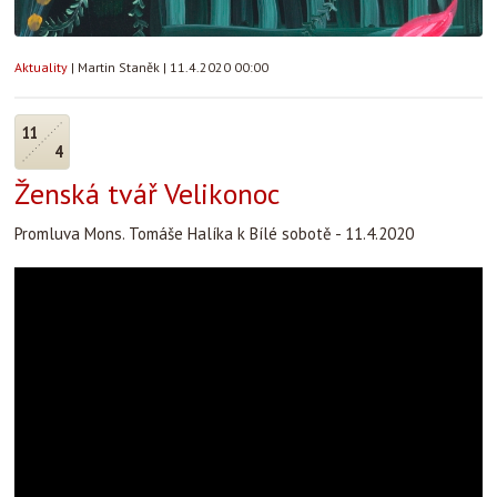
Aktuality
|
Martin Staněk
|
11.4.2020 00:00
11
4
Ženská tvář Velikonoc
Promluva Mons. Tomáše Halíka k Bílé sobotě - 11.4.2020