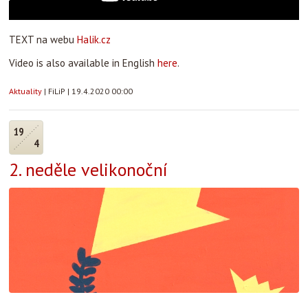
TEXT na webu
Halik.cz
Video is also available in English
here
.
Aktuality
|
FiLiP
|
19.4.2020 00:00
19
4
2. neděle velikonoční