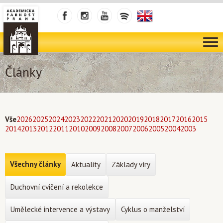
Články
Vše
2026
2025
2024
2023
2022
2021
2020
2019
2018
2017
2016
2015
2014
2013
2012
2011
2010
2009
2008
2007
2006
2005
2004
2003
Všechny články
Aktuality
Základy víry
Duchovní cvičení a rekolekce
Umělecké intervence a výstavy
Cyklus o manželství