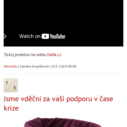
Texty promluv na webu
Halik.cz
Aktuality
|
Sandra Krupičková
|
10.5.2020 00:00
7
5
Jsme vděčni za vaši podporu v čase
krize