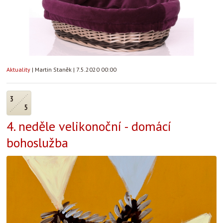
Aktuality
|
Martin Staněk
|
7.5.2020 00:00
3
5
4. neděle velikonoční - domácí
bohoslužba