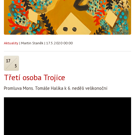
Aktuality
|
Martin Staněk
|
17.5.2020 00:00
17
5
Třetí osoba Trojice
Promluva Mons. Tomáše Halíka k 6. neděli velikonoční