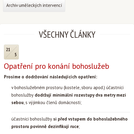
Archiv uměleckých intervencí
VŠECHNY ČLÁNKY
21
5
Opatření pro konání bohoslužeb
Prosíme o dodržování následujících opatření:
v bohoslužebném prostoru (kostele, sboru apod.) účastníci
bohoslužby
dodržují minimální rozestupy dva metry mezi
sebou
, s výjimkou členů domácnosti;
účastníci bohoslužby
si před vstupem do bohoslužebného
prostoru povinně dezinfikují ruce
;