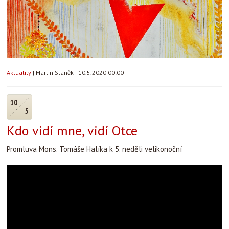
Aktuality
|
Martin Staněk
|
10.5.2020 00:00
10
5
Kdo vidí mne, vidí Otce
Promluva Mons. Tomáše Halíka k 5. neděli velikonoční