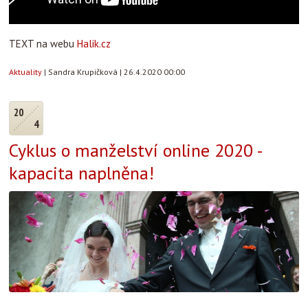
TEXT na webu
Halik.cz
Aktuality
|
Sandra Krupičková
|
26.4.2020 00:00
20
4
Cyklus o manželství online 2020 -
kapacita naplněna!