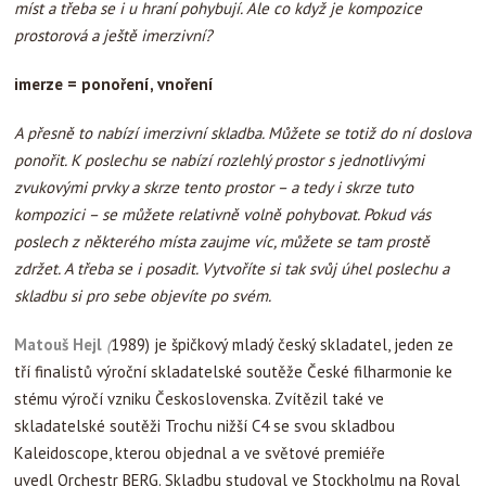
míst a třeba se i u hraní pohybují. Ale co když je kompozice
prostorová a ještě imerzivní?
imerze = ponoření, vnoření
A přesně to nabízí imerzivní skladba. Můžete se totiž do ní doslova
ponořit. K poslechu se nabízí rozlehlý prostor s jednotlivými
zvukovými prvky a skrze tento prostor – a tedy i skrze tuto
kompozici – se můžete relativně volně pohybovat. Pokud vás
poslech z některého místa zaujme víc, můžete se tam prostě
zdržet. A třeba se i posadit. Vytvoříte si tak svůj úhel poslechu a
skladbu si pro sebe objevíte po svém.
Matouš Hejl
(
1989) je špičkový mladý český skladatel, jeden ze
tří finalistů výroční skladatelské soutěže České filharmonie ke
stému výročí vzniku Československa. Zvítězil také ve
skladatelské soutěži Trochu nižší C4 se svou skladbou
Kaleidoscope, kterou objednal a ve světové premiéře
uvedl Orchestr BERG. Skladbu studoval ve Stockholmu na Royal