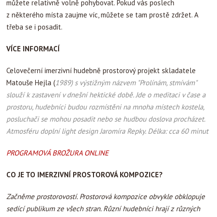
můžete relativně volně pohybovat. Pokud vás poslech
z některého místa zaujme víc, můžete se tam prostě zdržet. A
třeba se i posadit.
VÍCE INFORMACÍ
Celovečerní imerzivní hudebně prostorový projekt skladatele
Matouše Hejla (
1989) s výstižným názvem "Prolínám, stmívám"
slouží k zastavení v dnešní hektické době. Jde o meditaci v čase a
prostoru, hudebníci budou rozmístěni na mnoha místech kostela,
posluchači se mohou posadit nebo se hudbou doslova procházet.
Atmosféru doplní light design Jaromíra Repky. Délka: cca 60 minut
PROGRAMOVÁ BROŽURA ONLINE
CO JE TO IMERZIVNÍ PROSTOROVÁ KOMPOZICE?
Začněme prostorovostí. Prostorová kompozice obvykle obklopuje
sedící publikum ze všech stran. Různí hudebníci hrají z různých