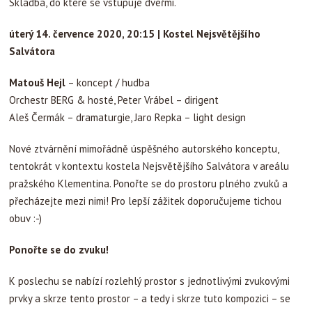
Skladba, do které se vstupuje dveřmi.
úterý 14. července 2020, 20:15 | Kostel Nejsvětějšího
Salvátora
Matouš Hejl
– koncept / hudba
Orchestr BERG & hosté, Peter Vrábel – dirigent
Aleš Čermák – dramaturgie, Jaro Repka – light design
Nové ztvárnění mimořádně úspěšného autorského konceptu,
tentokrát v kontextu kostela Nejsvětějšího Salvátora v areálu
pražského Klementina. Ponořte se do prostoru plného zvuků a
přecházejte mezi nimi! Pro lepší zážitek doporučujeme tichou
obuv :-)
Ponořte se do zvuku!
K poslechu se nabízí rozlehlý prostor s jednotlivými zvukovými
prvky a skrze tento prostor – a tedy i skrze tuto kompozici – se