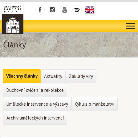
Články
Všechny články
Aktuality
Základy víry
Duchovní cvičení a rekolekce
Umělecké intervence a výstavy
Cyklus o manželství
Archiv uměleckých intervencí