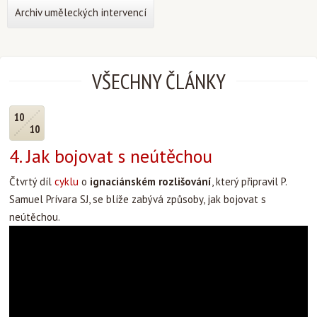
Archiv uměleckých intervencí
VŠECHNY ČLÁNKY
10
10
4. Jak bojovat s neútěchou
Čtvrtý díl
cyklu
o
ignaciánském rozlišování
, který připravil P.
Samuel Prívara SJ, se blíže zabývá způsoby, jak bojovat s
neútěchou.