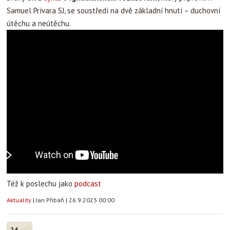
Samuel Prívara SJ, se soustředí na dvě základní hnutí – duchovní
útěchu a neútěchu.
Též k poslechu jako
podcast
Aktuality
|
Jan Přibáň
|
26.9.2023 00:00