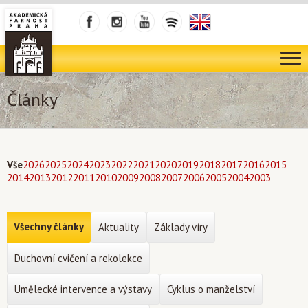
Články
Vše
2026
2025
2024
2023
2022
2021
2020
2019
2018
2017
2016
2015
2014
2013
2012
2011
2010
2009
2008
2007
2006
2005
2004
2003
Všechny články
Aktuality
Základy víry
Duchovní cvičení a rekolekce
Umělecké intervence a výstavy
Cyklus o manželství