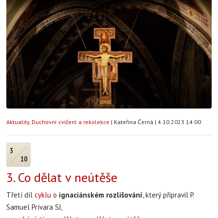
Aktuality
,
Duchovní cvičení a rekolekce
|
Kateřina Černá
|
4.10.2023 14:00
3
10
3. Co dělat v neútěše
Třetí díl
cyklu
o
ignaciánském rozlišování
, který připravil P.
Samuel Prívara SJ,