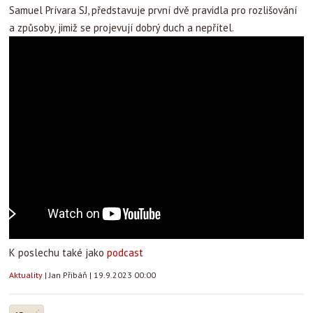
Samuel Prívara SJ, představuje první dvě pravidla pro rozlišování
a způsoby, jimiž se projevují dobrý duch a nepřítel.
K poslechu také jako
podcast
Aktuality
|
Jan Přibáň
|
19.9.2023 00:00