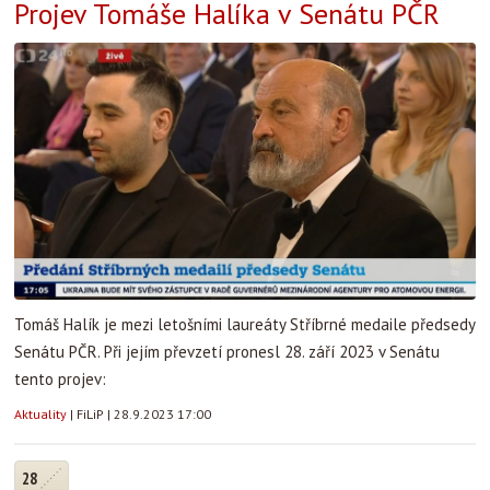
Projev Tomáše Halíka v Senátu PČR
Tomáš Halík je mezi letošními laureáty Stříbrné medaile předsedy
Senátu PČR. Při jejím převzetí pronesl 28. září 2023 v Senátu
tento projev:
Aktuality
|
FiLiP
|
28.9.2023 17:00
28