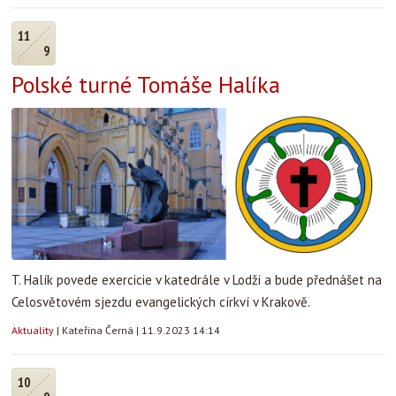
11
9
Polské turné Tomáše Halíka
T. Halík povede exercicie v katedrále v Lodži a bude přednášet na
Celosvětovém sjezdu evangelických církví v Krakově.
Aktuality
|
Kateřina Černá
|
11.9.2023 14:14
10