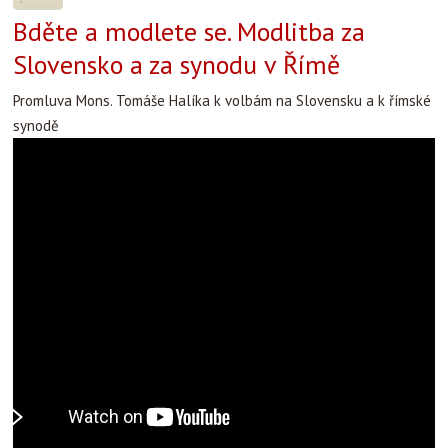
Bděte a modlete se. Modlitba za
Slovensko a za synodu v Římě
Promluva Mons. Tomáše Halíka k volbám na Slovensku a k římské
synodě