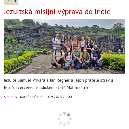
9
Jezuitská misijní výprava do Indie
Jezuité Samuel Prívara a Jan Regner a jejich přátelé strávili
letošní červenec v indickém státě Maháráštra.
Aktuality
|
Kateřina Černá
|
10.9.2023 21:00