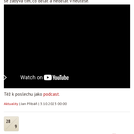
se zabývá tím, co dělat a nedělat v neútěše.
Též k poslechu jako
podcast
.
Aktuality
|
Jan Přibáň
|
3.10.2023 00:00
28
9