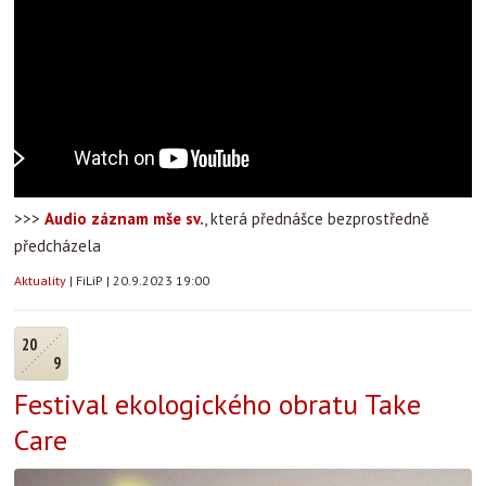
>>>
Audio záznam mše sv.
, která přednášce bezprostředně
předcházela
Aktuality
|
FiLiP
|
20.9.2023 19:00
20
9
Festival ekologického obratu Take
Care