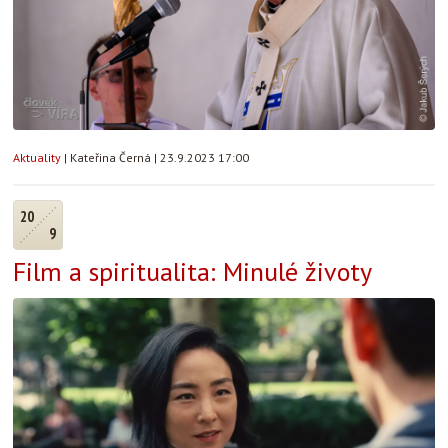
Aktuality
|
Kateřina Černá
|
23.9.2023 17:00
20
9
Film a spiritualita: Minulé životy