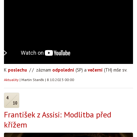
K
poslechu
/ / záznam
odpolední
(SP) a
večerní
(TH) mše sv.
Aktuality
|
Martin Staněk
|
8.10.2023 00:00
4
10
František z Assisi: Modlitba před
křížem