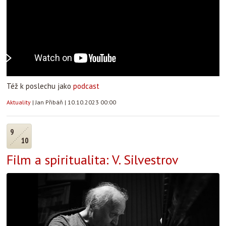
Též k poslechu jako
podcast
Aktuality
|
Jan Přibáň
|
10.10.2023 00:00
9
10
Film a spiritualita: V. Silvestrov