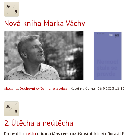
26
9
Nová kniha Marka Váchy
Aktuality
,
Duchovní cvičení a rekolekce
|
Kateřina Černá
|
26.9.2023 12:40
26
9
2. Útěcha a neútěcha
Druhý díl z
cyklu
o
ignaciánském rozlišování
, který připravil P.