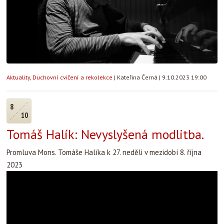
Aktuality
,
Duchovní cvičení a rekolekce
|
Kateřina Černá
|
9.10.2023 19:00
8
10
Tomáš Halík: Nevyslyšená modlitba.
Promluva Mons. Tomáše Halíka k 27. neděli v mezidobí 8. října
2023