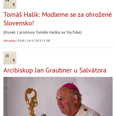
24
9
Tomáš Halík: Modleme se za ohrožené
Slovensko!
(Úryvek z promluvy Tomáše Halíka na YouTube)
Aktuality
|
FiLiP
|
24.9.2023 12:00
23
9
Arcibiskup Jan Graubner u Salvátora