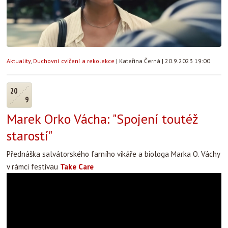
Aktuality
,
Duchovní cvičení a rekolekce
|
Kateřina Černá
|
20.9.2023 19:00
20
9
Marek Orko Vácha: "Spojení toutéž
starostí"
Přednáška salvátorského farního vikáře a biologa Marka O. Váchy
v rámci festivau
Take Care