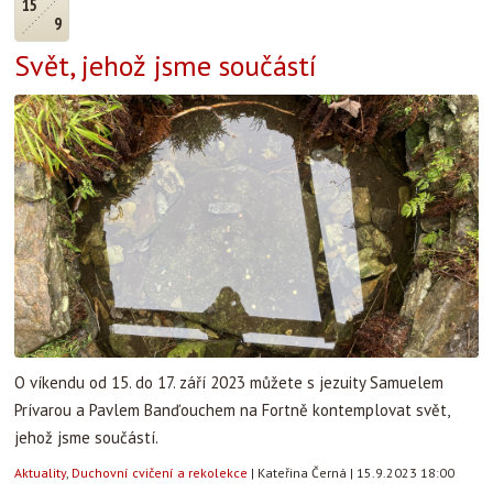
15
9
Svět, jehož jsme součástí
O víkendu od 15. do 17. září 2023 můžete s jezuity Samuelem
Prívarou a Pavlem Banďouchem na Fortně kontemplovat svět,
jehož jsme součástí.
Aktuality
,
Duchovní cvičení a rekolekce
|
Kateřina Černá
|
15.9.2023 18:00