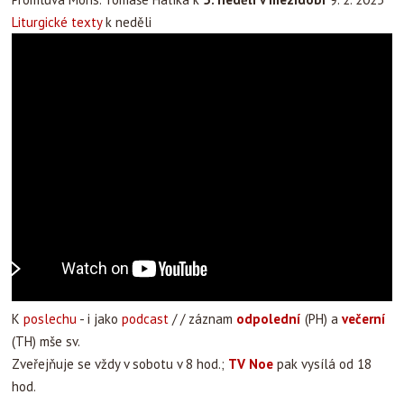
Liturgické texty
k neděli
K
poslechu
- i jako
podcast
/ / záznam
odpolední
(PH) a
večerní
(TH) mše sv.
Zveřejňuje se vždy v sobotu v 8 hod.;
TV Noe
pak vysílá od 18
hod.