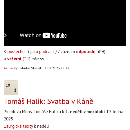
K
poslechu
- i jako
podcast
/ / záznam
odpolední
(PH)
a
večerní
(TH) mše sv.
Aktuality
|
Martin Staněk
|
26.1.2025 00:00
19
1
Tomáš Halík: Svatba v Káně
Promluva Mons. Tomáše Halíka k
2. neděli v mezidobí
19. ledna
2025
Liturgické texty
k neděli