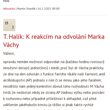
hod.
Aktuality
|
Martin Staněk
|
16.2.2025 00:00
15
2
T. Halík: K reakcím na odvolání Marka
Váchy
Vážení,
opravdu nemám možnost odpovídat na (každou hodinu rostoucí)
množství dotazů jednotlivců i médií, proč byl dr. Vácha prakticky
ze dne na den odvolán z funkce farního vikáře naší farnosti, aniž
arcibiskupství (AP) jednalo s ním či se mnou jako jeho farářem;
nesdělilo nám jediný konkrétní důvod toho rozhodnutí. M. Vácha
tvrdí, že nedostal nikdy ze strany AP žádnou výtku nebo pozvání
k rozhovoru nebo případně příležitost k obhajobě, což před
udělením jakéhokoliv trestu (a těžko si jinak takto rychlé