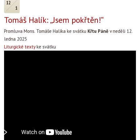
12
1
Tomáš Halík: „Jsem pokřtěn!“
Promluva Mons. Tomáše Halíka ke svátku
Křtu Páně
v neděli 12.
ledna 2025
Liturgické texty
ke svátku