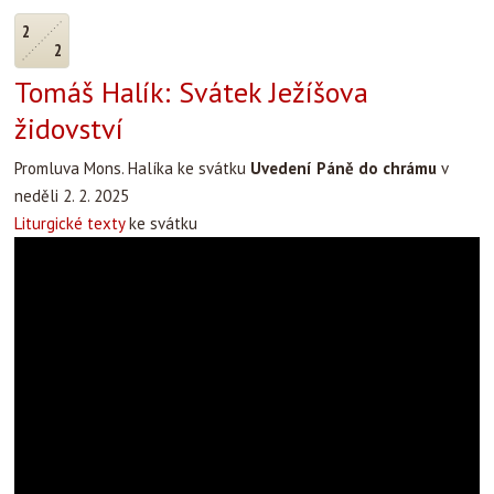
2
2
Tomáš Halík: Svátek Ježíšova
židovství
Promluva Mons. Halíka ke svátku
Uvedení Páně do chrámu
v
neděli 2. 2. 2025
Liturgické texty
ke svátku