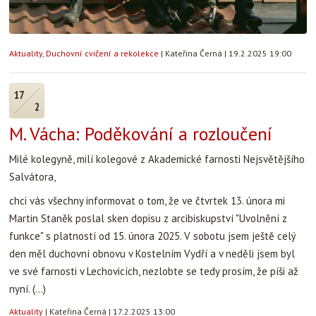
Aktuality
,
Duchovní cvičení a rekolekce
|
Kateřina Černá
|
19.2.2025 19:00
17
2
M. Vácha: Poděkování a rozloučení
Milé kolegyně, milí kolegové z Akademické farnosti Nejsvětějšího
Salvátora,
chci vás všechny informovat o tom, že ve čtvrtek 13. února mi
Martin Staněk poslal sken dopisu z arcibiskupství "Uvolnění z
funkce" s platností od 15. února 2025. V sobotu jsem ještě celý
den měl duchovní obnovu v Kostelním Vydří a v neděli jsem byl
ve své farnosti v Lechovicích, nezlobte se tedy prosím, že píši až
nyní. (...)
Aktuality
|
Kateřina Černá
|
17.2.2025 13:00