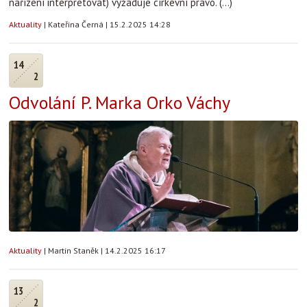
nařízení interpretovat) vyžaduje církevní právo. (...)
Aktuality
|
Kateřina Černá
|
15.2.2025 14:28
14
2
Odvolání P. Marka Orko Váchy
Aktuality
|
Martin Staněk
|
14.2.2025 16:17
13
2