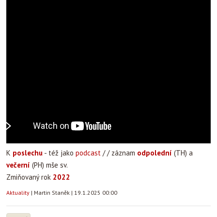
K
poslechu
- též jako
podcast
/ / záznam
odpolední
(TH) a
večerní
(PH) mše sv.
Zmiňovaný rok
2022
Aktuality
|
Martin Staněk
|
19.1.2025 00:00