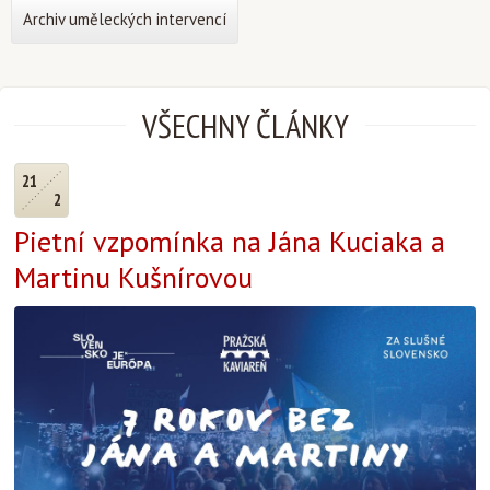
Archiv uměleckých intervencí
VŠECHNY ČLÁNKY
21
2
Pietní vzpomínka na Jána Kuciaka a
Martinu Kušnírovou