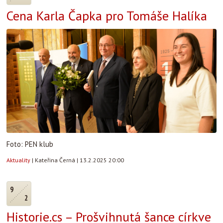
Cena Karla Čapka pro Tomáše Halíka
Foto: PEN klub
Aktuality
|
Kateřina Černá
|
13.2.2025 20:00
9
2
Historie.cs – Prošvihnutá šance církve