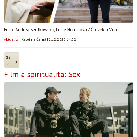
Foto: Andrea Szotkowská, Lucie Horníková / Člověk a Víra
Aktuality
|
Kateřina Černá
|
21.2.2025 14:52
19
2
Film a spiritualita: Sex