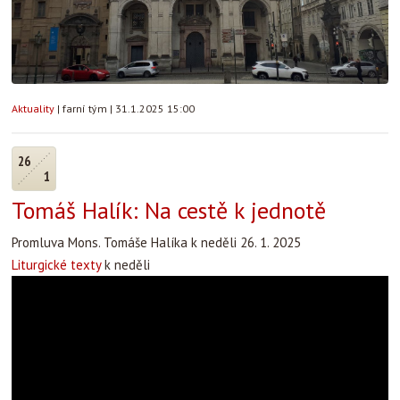
Aktuality
|
farní tým
|
31.1.2025 15:00
26
1
Tomáš Halík: Na cestě k jednotě
Promluva Mons. Tomáše Halíka k neděli 26. 1. 2025
Liturgické texty
k neděli