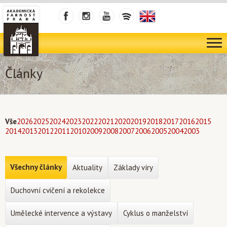
Články
Vše
2026
2025
2024
2023
2022
2021
2020
2019
2018
2017
2016
2015
2014
2013
2012
2011
2010
2009
2008
2007
2006
2005
2004
2003
Všechny články
Aktuality
Základy víry
Duchovní cvičení a rekolekce
Umělecké intervence a výstavy
Cyklus o manželství