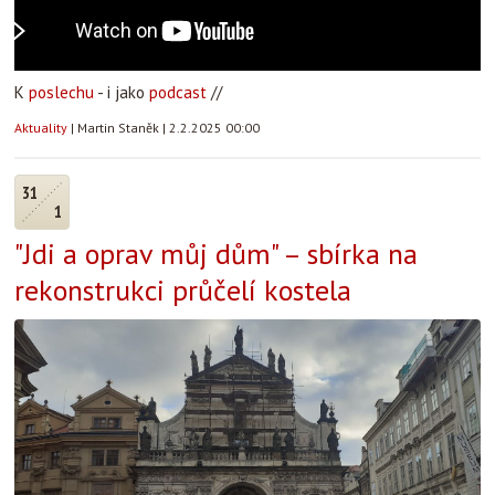
K
poslechu
- i jako
podcast
//
Aktuality
|
Martin Staněk
|
2.2.2025 00:00
31
1
"Jdi a oprav můj dům" – sbírka na
rekonstrukci průčelí kostela