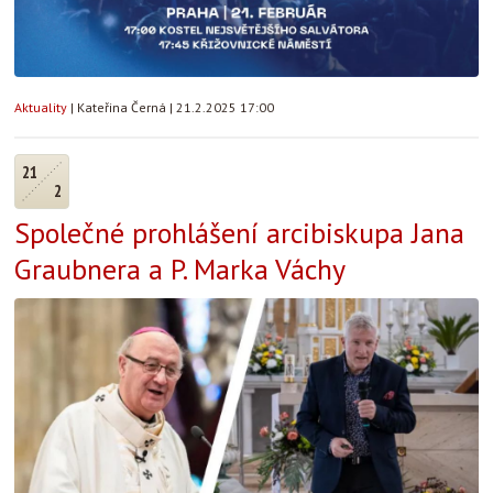
Aktuality
|
Kateřina Černá
|
21.2.2025 17:00
21
2
Společné prohlášení arcibiskupa Jana
Graubnera a P. Marka Váchy