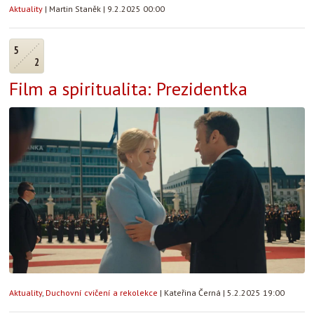
Aktuality
|
Martin Staněk
|
9.2.2025 00:00
5
2
Film a spiritualita: Prezidentka
Aktuality
,
Duchovní cvičení a rekolekce
|
Kateřina Černá
|
5.2.2025 19:00