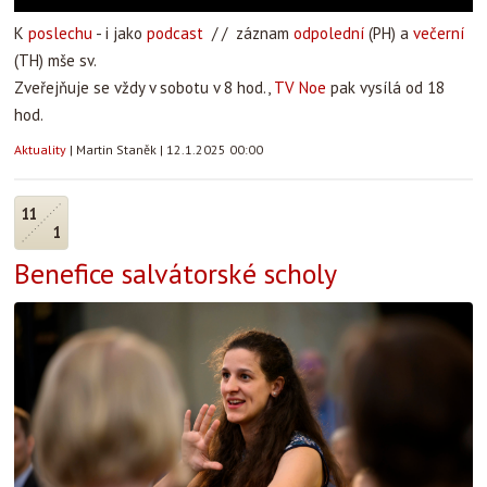
K
poslechu
- i jako
podcast
/ / záznam
odpolední
(PH) a
večerní
(TH) mše sv.
Zveřejňuje se vždy v sobotu v 8 hod.,
TV Noe
pak vysílá od 18
hod.
Aktuality
|
Martin Staněk
|
12.1.2025 00:00
11
1
Benefice salvátorské scholy