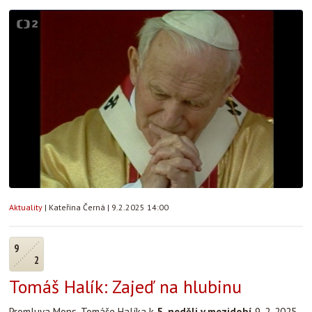
Aktuality
|
Kateřina Černá
|
9.2.2025 14:00
9
2
Tomáš Halík: Zajeď na hlubinu
Promluva Mons. Tomáše Halíka k
5. neděli v mezidobí
9. 2. 2025