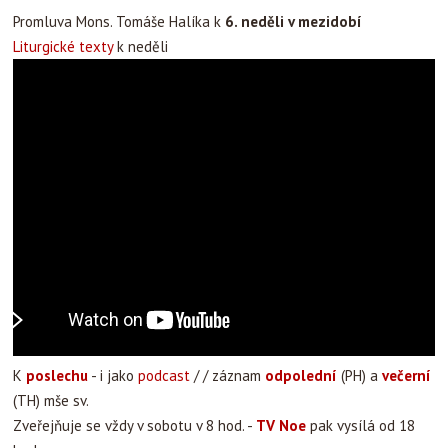
Promluva Mons. Tomáše Halíka k
6. neděli v mezidobí
Liturgické texty
k neděli
K
poslechu
- i jako
podcast
/ / záznam
odpolední
(PH) a
večerní
(TH) mše sv.
Zveřejňuje se vždy v sobotu v 8 hod. -
TV Noe
pak vysílá od 18