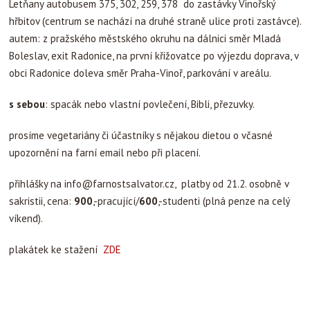
Letňany autobusem 375, 302, 259, 378 do zastávky Vinořský
hřbitov (centrum se nachází na druhé straně ulice proti zastávce).
autem: z pražského městského okruhu na dálnici směr Mladá
Boleslav, exit Radonice, na první křižovatce po výjezdu doprava, v
obci Radonice doleva směr Praha-Vinoř, parkování v areálu.
s sebou
: spacák nebo vlastní povlečení, Bibli, přezuvky.
prosíme vegetariány či účastníky s nějakou dietou o včasné
upozornění na farní email nebo při placení.
přihlášky na
info@farnostsalvator.cz
, platby od 21.2. osobně v
sakristii, cena:
900
,-pracující/
600
,-studenti (plná penze na celý
víkend).
plakátek ke stažení
ZDE