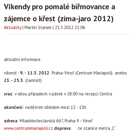
Víkendy pro pomalé biřmovance a
zájemce o křest (zima-jaro 2012)
Aktuality
|
Martin Stanek
|
21.3.2012 21:06
aktuální informace:
víkend -
9. - 11.3. 2012
Praha-Vinoř (Centrum Mariapoli) anebo
23. - 25.3.
(tamtéž)
sraz
: v obou případech v pátek v 18.00 na recepci Centra
ukončení
: nedělním obědem mezi 12 - 13h.
adresa
: Mladoboleslavská 667, Praha 9 - Vinoř
www.centrummariapoli.cz
doprava
: ze stanice metra „C“