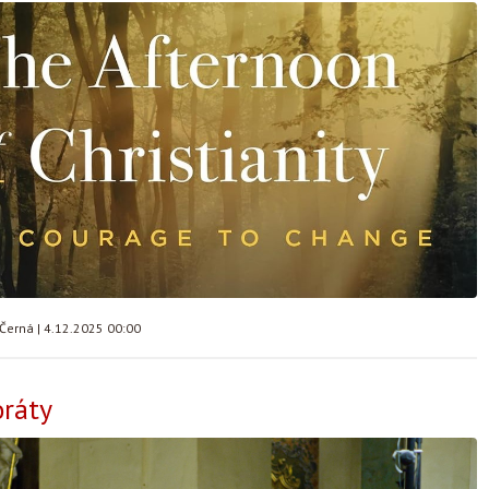
 Černá
|
4.12.2025 00:00
oráty