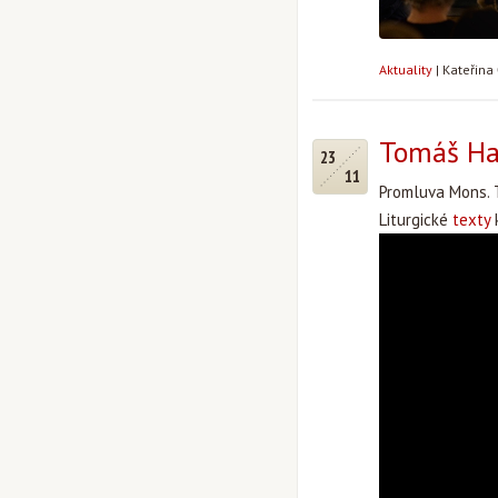
Aktuality
|
Kateřina
Tomáš Hal
23
11
Promluva Mons. T
Liturgické
texty
k