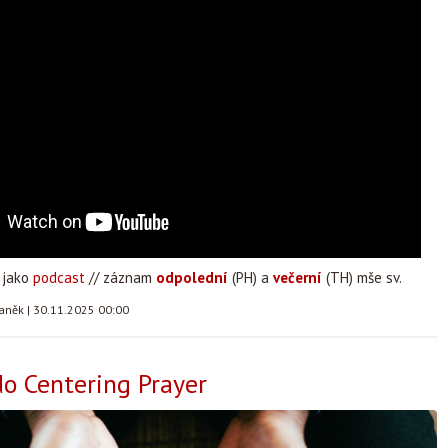
 jako
podcast
// záznam
odpolední
(PH) a
večerní
(TH) mše sv.
taněk
|
30.11.2025 00:00
o Centering Prayer