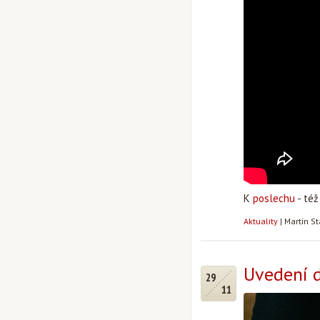
K
poslechu
- též
Aktuality
|
Martin S
Uvedení d
29
11