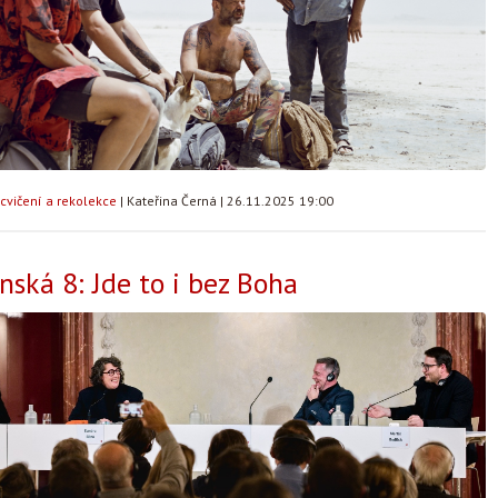
cvičení a rekolekce
|
Kateřina Černá
|
26.11.2025 19:00
ská 8: Jde to i bez Boha