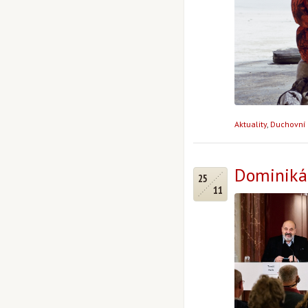
Aktuality
,
Duchovní 
Dominikán
25
11