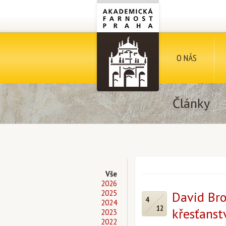
O NÁS
Články
Vše
2026
2025
David Bro
4
2024
12
křesťanst
2023
2022