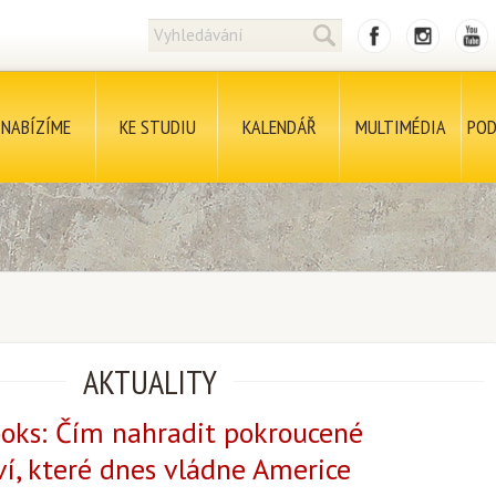
NABÍZÍME
KE STUDIU
KALENDÁŘ
MULTIMÉDIA
POD
AKTUALITY
oks: Čím nahradit pokroucené
ví, které dnes vládne Americe