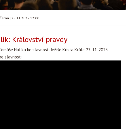
 Černá
|
25.11.2025 12:00
ík: Království pravdy
omáše Halíka ke slavnosti Ježíše Krista Krále 23. 11. 2025
e slavnosti