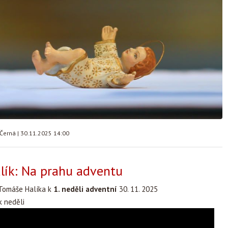
 Černá
|
30.11.2025 14:00
lík: Na prahu adventu
Tomáše Halíka k
1. neděli adventní
30. 11. 2025
 neděli