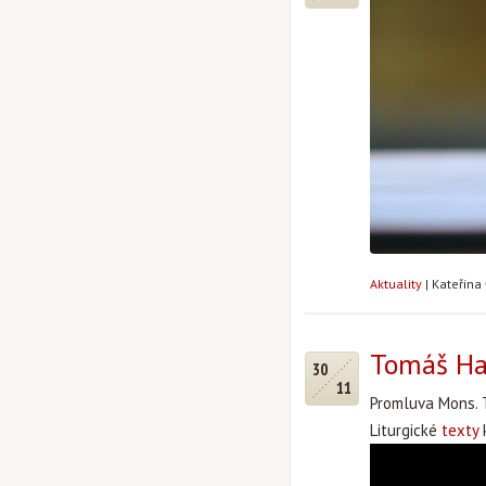
Aktuality
|
Kateřina
Tomáš Ha
30
11
Promluva Mons. 
Liturgické
texty
k