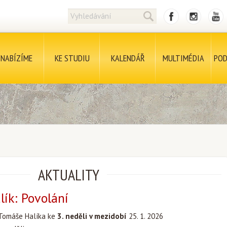
NABÍZÍME
KE STUDIU
KALENDÁŘ
MULTIMÉDIA
POD
AKTUALITY
ík: Povolání
Tomáše Halíka ke
3. neděli v mezidobí
25. 1. 2026