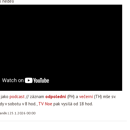
 neděli
 jako
podcast
// záznam
odpolední
(PH) a
večerní
(TH) mše sv.
dy v sobotu v 8 hod.,
TV Noe
pak vysílá od 18 hod.
taněk
|
25.1.2026 00:00