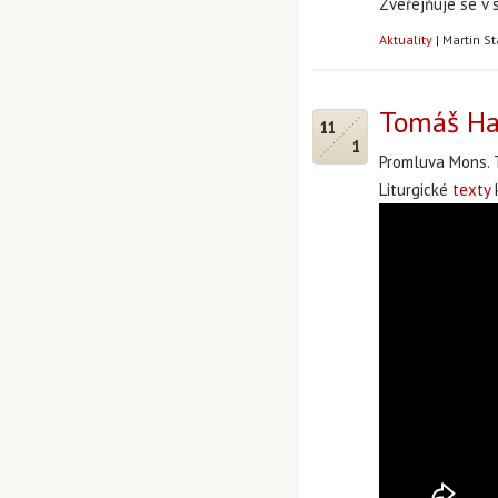
Zveřejňuje se v 
Aktuality
|
Martin S
Tomáš Hal
11
1
Promluva Mons. 
Liturgické
texty