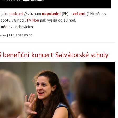
ž jako
podcast
// záznam
odpolední
(PH) a
večerní
(TH) mše sv.
sobotu v 8 hod.,
TV Noe
pak vysílá od 18 hod.
mše sv. Lechovicích
taněk
|
11.1.2026 00:00
ý benefiční koncert Salvátorské scholy