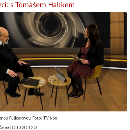
ěci: s Tomášem Halíkem
enou Pulicarovou. Foto: TV Noe
 Černá
|
23.1.2026 20:05