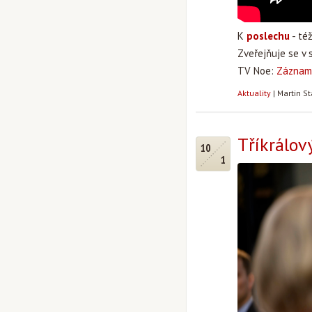
K
poslechu
- té
Zveřejňuje se v 
TV Noe:
Záznam
Aktuality
|
Martin S
Tříkrálov
10
1