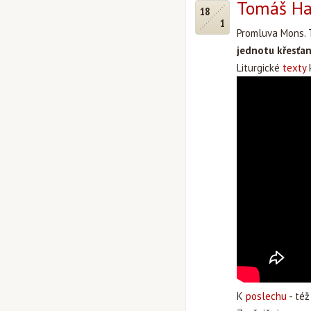
Tomáš Ha
18
1
Promluva Mons. T
jednotu křesťa
Liturgické
texty
k
K
poslechu
- též