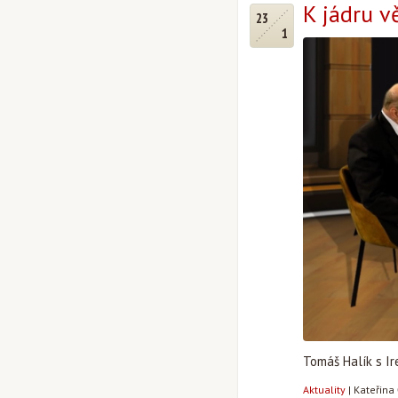
K jádru v
23
1
Tomáš Halík s Ir
Aktuality
|
Kateřina