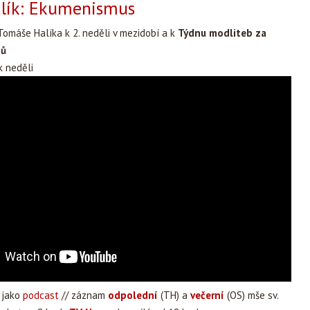
lík: Ekumenismus
omáše Halíka k 2. neděli v mezidobí a k
Týdnu modliteb za
nů
 neděli
 jako
podcast
// záznam
odpolední
(TH) a
večerní
(OS) mše sv.