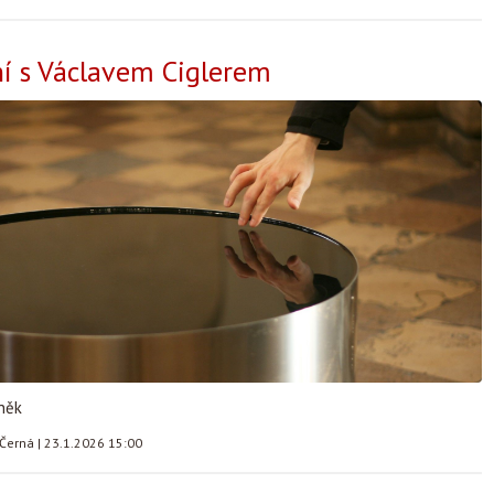
í s Václavem Ciglerem
něk
 Černá
|
23.1.2026 15:00