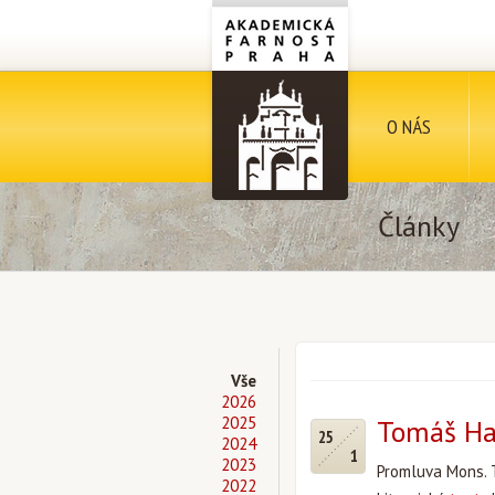
O NÁS
Články
Vše
2026
2025
Tomáš Hal
25
2024
1
2023
Promluva Mons. 
2022