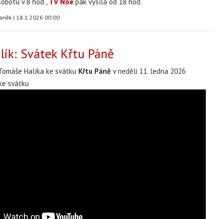
sobotu v 8 hod.,
TV Noe
pak vysílá od 18 hod.
taněk
|
18.1.2026 00:00
ík: Svátek Křtu Páně
Tomáše Halíka ke svátku
Křtu Páně
v neděli 11. ledna 2026
ke svátku