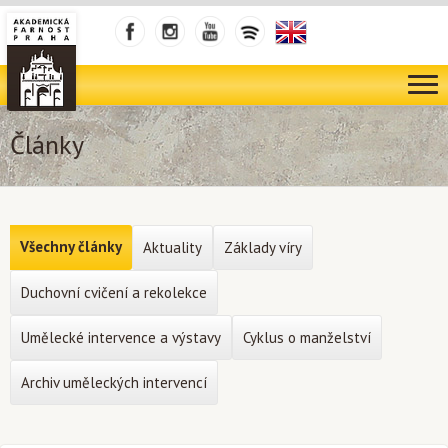
Články
Všechny články
Aktuality
Základy víry
Duchovní cvičení a rekolekce
Umělecké intervence a výstavy
Cyklus o manželství
Archiv uměleckých intervencí