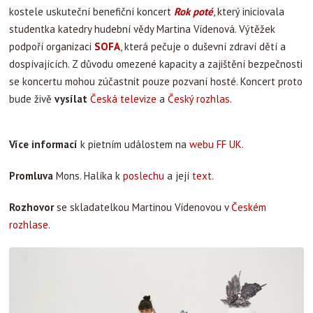
kostele uskuteční benefiční koncert
Rok poté
, který iniciovala
studentka katedry hudební vědy Martina Vídenová. Výtěžek
podpoří organizaci
SOFA
, která pečuje o duševní zdraví dětí a
dospívajících. Z důvodu omezené kapacity a zajištění bezpečnosti
se koncertu mohou zúčastnit pouze pozvaní hosté. Koncert proto
bude živě
vysílat
Česká televize
a
Český rozhlas
.
Více informací
k pietním událostem na
webu FF UK
.
Promluva
Mons. Halíka k
poslechu
a její
text
.
Rozhovor
se skladatelkou Martinou Vídenovou v
Českém
rozhlase
.