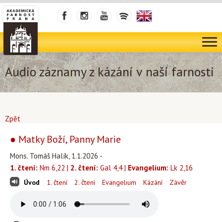
Audio záznamy z kázání v naší farnosti
Zpět
● Matky Boží, Panny Marie
Mons. Tomáš Halík, 1.1.2026 -
1. čtení:
Nm 6,22 |
2. čtení:
Gal 4,4 |
Evangelium:
Lk 2,16
Úvod
1. čtení
2. čtení
Evangelium
Kázání
Závěr