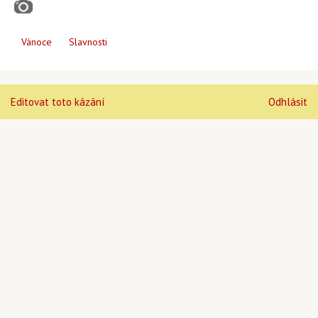
Vánoce
Slavnosti
Editovat toto kázání
Odhlásit