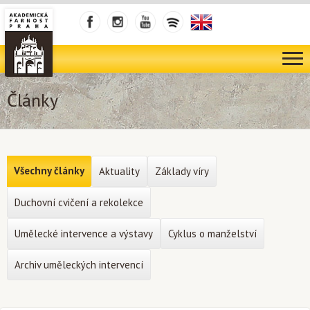
Články
Všechny články
Aktuality
Základy víry
Duchovní cvičení a rekolekce
Umělecké intervence a výstavy
Cyklus o manželství
Archiv uměleckých intervencí