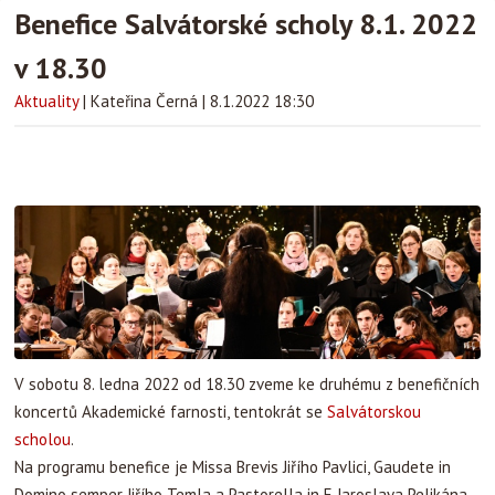
Benefice Salvátorské scholy 8.1. 2022
v 18.30
Aktuality
|
Kateřina Černá
|
8.1.2022 18:30
V sobotu 8. ledna 2022 od 18.30 zveme ke druhému z benefičních
koncertů Akademické farnosti, tentokrát se
Salvátorskou
scholou
.
Na programu benefice je Missa Brevis Jiřího Pavlici, Gaudete in
Domino semper Jiřího Temla a Pastorella in E Jaroslava Pelikána.