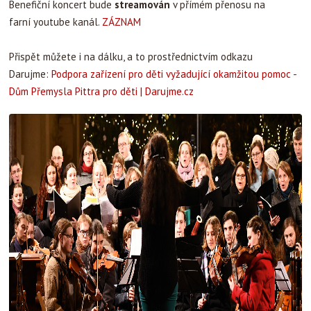
Benefiční koncert bude
streamován
v přímém přenosu na
farní youtube kanál.
ZÁZNAM
Přispět můžete i na dálku, a to prostřednictvím odkazu
Darujme:
Podpora zařízení pro děti vyžadující okamžitou pomoc -
Dům Přemysla Pittra pro děti | Darujme.cz