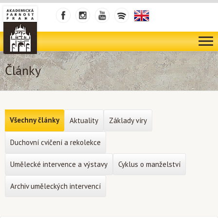
Články
Všechny články
Aktuality
Základy víry
Duchovní cvičení a rekolekce
Umělecké intervence a výstavy
Cyklus o manželství
Archiv uměleckých intervencí