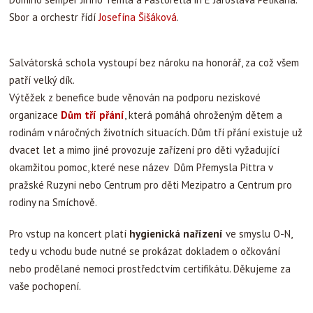
Sbor a orchestr řídí
Josefína Šišáková
.
Salvátorská schola vystoupí bez nároku na honorář, za což všem
patří velký dík.
Výtěžek z benefice bude věnován na podporu neziskové
organizace
Dům tří přání
, která pomáhá ohroženým dětem a
rodinám v náročných životních situacích. Dům tří přání existuje už
dvacet let a mimo jiné provozuje zařízení pro děti vyžadující
okamžitou pomoc, které nese název Dům Přemysla Pittra v
pražské Ruzyni nebo Centrum pro děti Mezipatro a Centrum pro
rodiny na Smíchově.
Pro vstup na koncert platí
hygienická nařízení
ve smyslu O-N,
tedy u vchodu bude nutné se prokázat dokladem o očkování
nebo prodělané nemoci prostředctvím certifikátu. Děkujeme za
vaše pochopení.