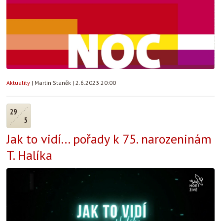
Aktuality
|
Martin Staněk
|
2.6.2023 20:00
29
5
Jak to vidí... pořady k 75. narozeninám
T. Halíka