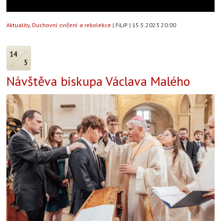
Aktuality
,
Duchovní cvičení a rekolekce
|
FiLiP
|
15.5.2023 20:00
14
5
Návštěva biskupa Václava Malého