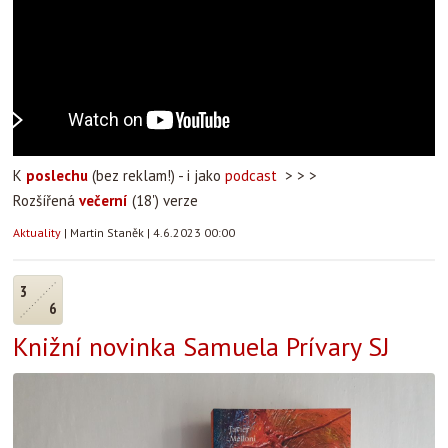
K
poslechu
(bez reklam!) - i jako
podcast
> > >
Rozšířená
večerní
(18') verze
Aktuality
|
Martin Staněk
|
4.6.2023 00:00
3
6
Knižní novinka Samuela Prívary SJ