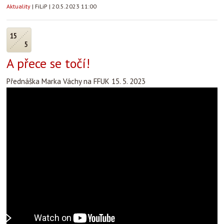
Aktuality
|
FiLiP
|
20.5.2023 11:00
15
5
A přece se točí!
Přednáška Marka Váchy na FFUK 15. 5. 2023