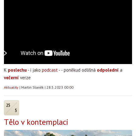
K
poslechu
- i jako
podcast
- - poněkud odlišná
odpolední
a
večerní
verze
Aktuality
|
Martin Staněk
|
28.5.2023 00:00
25
5
Tělo v kontemplaci