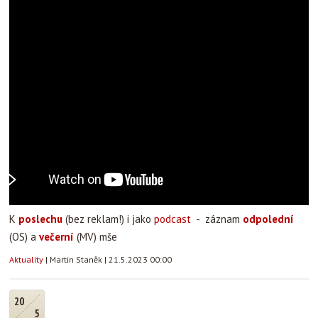
K
poslechu
(bez reklam!) i jako
podcast
- záznam
odpolední
(OS) a
večerní
(MV) mše
Aktuality
|
Martin Staněk
|
21.5.2023 00:00
20
5