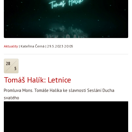
Aktuality
|
Kateřina Černá
|
29.5.2023 20:05
28
5
Tomáš Halík: Letnice
Promluva Mons. Tomáše Halíka ke slavnosti Seslání Ducha
svatého