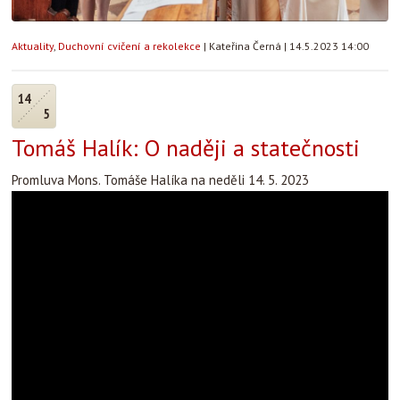
Aktuality
,
Duchovní cvičení a rekolekce
|
Kateřina Černá
|
14.5.2023 14:00
14
5
Tomáš Halík: O naději a statečnosti
Promluva Mons. Tomáše Halíka na neděli 14. 5. 2023