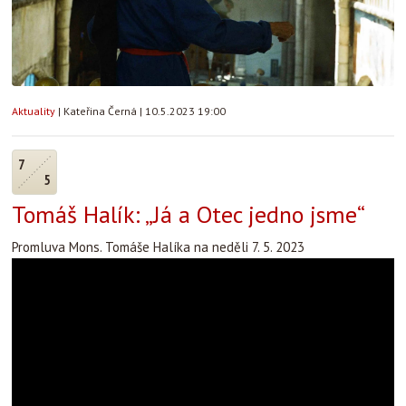
Aktuality
|
Kateřina Černá
|
10.5.2023 19:00
7
5
Tomáš Halík: „Já a Otec jedno jsme“
Promluva Mons. Tomáše Halíka na neděli 7. 5. 2023