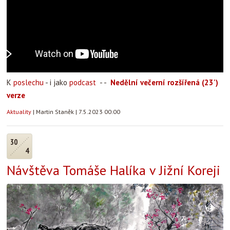
K
poslechu
- i jako
podcast
- -
Nedělní večerní rozšířená (23')
verze
Aktuality
|
Martin Staněk
|
7.5.2023 00:00
30
4
Návštěva Tomáše Halíka v Jižní Koreji