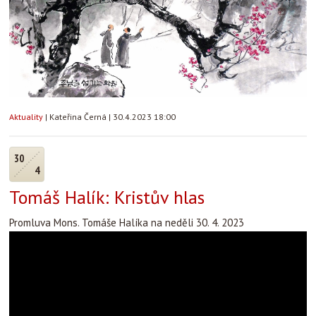
Aktuality
|
Kateřina Černá
|
30.4.2023 18:00
30
4
Tomáš Halík: Kristův hlas
Promluva Mons. Tomáše Halíka na neděli 30. 4. 2023