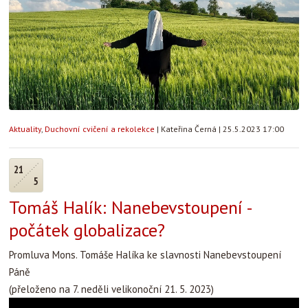
Aktuality
,
Duchovní cvičení a rekolekce
|
Kateřina Černá
|
25.5.2023 17:00
21
5
Tomáš Halík: Nanebevstoupení -
počátek globalizace?
Promluva Mons. Tomáše Halíka ke slavnosti Nanebevstoupení
Páně
(přeloženo na 7. neděli velikonoční 21. 5. 2023)