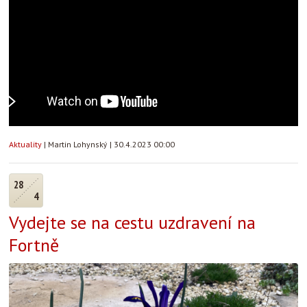
Aktuality
|
Martin Lohynský
|
30.4.2023 00:00
28
4
Vydejte se na cestu uzdravení na
Fortně