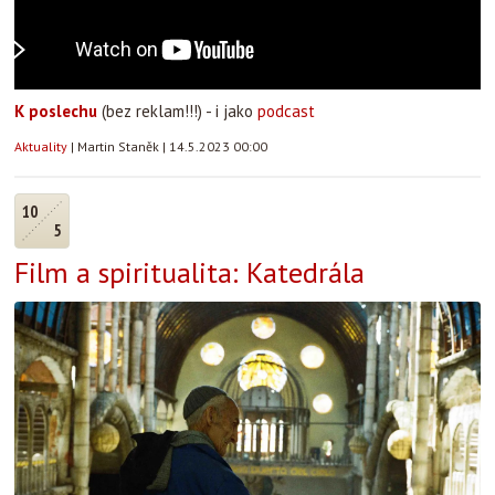
K poslechu
(bez reklam!!!) - i jako
podcast
Aktuality
|
Martin Staněk
|
14.5.2023 00:00
10
5
Film a spiritualita: Katedrála