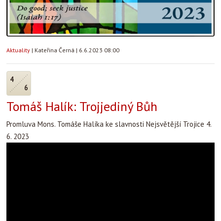
Aktuality
|
Kateřina Černá
|
6.6.2023 08:00
4
6
Tomáš Halík: Trojjediný Bůh
Promluva Mons. Tomáše Halíka ke slavnosti Nejsvětější Trojice 4.
6. 2023