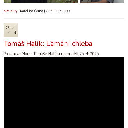
Aktuality
|
Kateřina Černá
|
25.4.2023 18:00
23
4
Tomáš Halík: Lámání chleba
Promluva Mons. Tomáše Halíka na neděli 23. 4. 2023