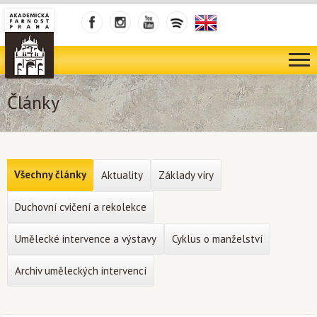
Články
Všechny články
Aktuality
Základy víry
Duchovní cvičení a rekolekce
Umělecké intervence a výstavy
Cyklus o manželství
Archiv uměleckých intervencí