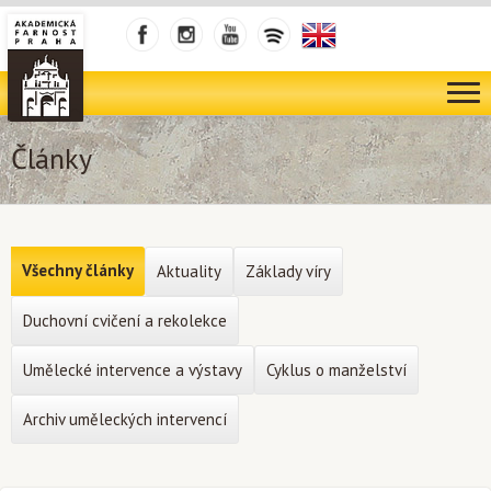
Články
Všechny články
Aktuality
Základy víry
Duchovní cvičení a rekolekce
Umělecké intervence a výstavy
Cyklus o manželství
Archiv uměleckých intervencí