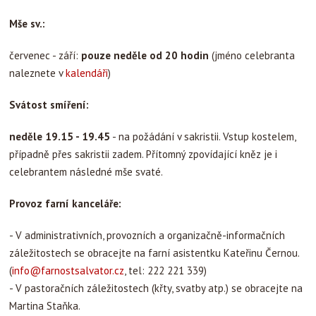
Mše sv.:
červenec - září:
pouze neděle od 20 hodin
(jméno celebranta
naleznete v
kalendáři
)
Svátost smíření:
neděle 19.15 - 19.45
- na požádání v sakristii. Vstup kostelem,
případně přes sakristii zadem. Přítomný zpovídající kněz je i
celebrantem následné mše svaté.
Provoz farní kanceláře:
- V administrativních, provozních a organizačně-informačních
záležitostech se obracejte na farní asistentku Kateřinu Černou.
(
info@farnostsalvator.cz
, tel: 222 221 339)
- V pastoračních záležitostech (křty, svatby atp.) se obracejte na
Martina Staňka.