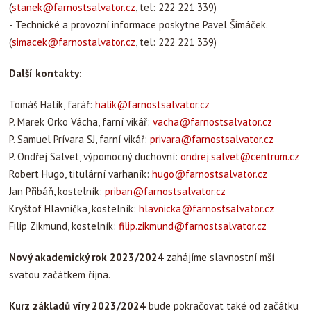
(
stanek@farnostsalvator.cz
, tel: 222 221 339)
- Technické a provozní informace poskytne Pavel Šimáček.
(
simacek@farnostalvator.cz
, tel: 222 221 339)
Další kontakty:
Tomáš Halík, farář:
halik@farnostsalvator.cz
P. Marek Orko Vácha, farní vikář:
vacha@farnostsalvator.cz
P. Samuel Prívara SJ, farní vikář:
privara@farnostsalvator.cz
P. Ondřej Salvet, výpomocný duchovní:
ondrej.salvet@centrum.cz
Robert Hugo, titulární varhaník:
hugo@farnostsalvator.cz
Jan Přibáň, kostelník:
priban@farnostsalvator.cz
Kryštof Hlavnička, kostelník:
hlavnicka@farnostsalvator.cz
Filip Zikmund, kostelník:
filip.zikmund@farnostsalvator.cz
Nový akademický rok 2023/2024
zahájíme slavnostní mší
svatou
začátkem října.
Kurz základů víry 2023/2024
bude pokračovat také od začátku