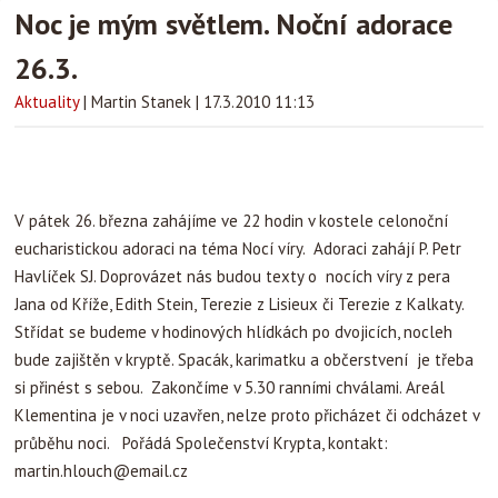
Noc je mým světlem. Noční adorace
26.3.
Aktuality
|
Martin Stanek
|
17.3.2010 11:13
V pátek 26. března zahájíme ve 22 hodin v kostele celonoční
eucharistickou adoraci na téma Nocí víry. Adoraci zahájí P. Petr
Havlíček SJ. Doprovázet nás budou texty o nocích víry z pera
Jana od Kříže, Edith Stein, Terezie z Lisieux či Terezie z Kalkaty.
Střídat se budeme v hodinových hlídkách po dvojicích, nocleh
bude zajištěn v kryptě. Spacák, karimatku a občerstvení je třeba
si přinést s sebou. Zakončíme v 5.30 ranními chválami. Areál
Klementina je v noci uzavřen, nelze proto přicházet či odcházet v
průběhu noci. Pořádá Společenství Krypta, kontakt:
martin.hlouch@email.cz