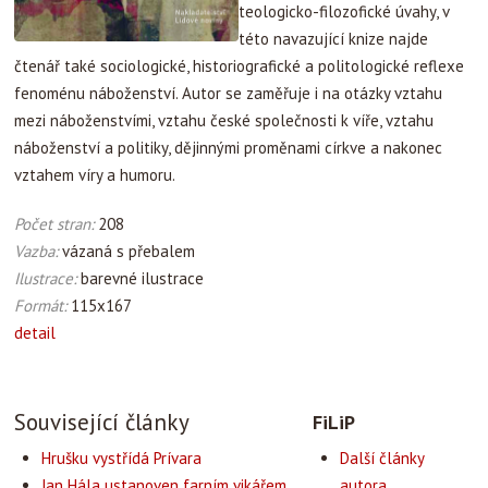
teologicko-filozofické úvahy, v
této navazující knize najde
čtenář také sociologické, historiografické a politologické reflexe
fenoménu náboženství. Autor se zaměřuje i na otázky vztahu
mezi náboženstvími, vztahu české společnosti k víře, vztahu
náboženství a politiky, dějinnými proměnami církve a nakonec
vztahem víry a humoru.
Počet stran:
208
Vazba:
vázaná s přebalem
Ilustrace:
barevné ilustrace
Formát:
115x167
detail
Související články
FiLiP
Hrušku vystřídá Prívara
Další články
Jan Hála ustanoven farním vikářem
autora