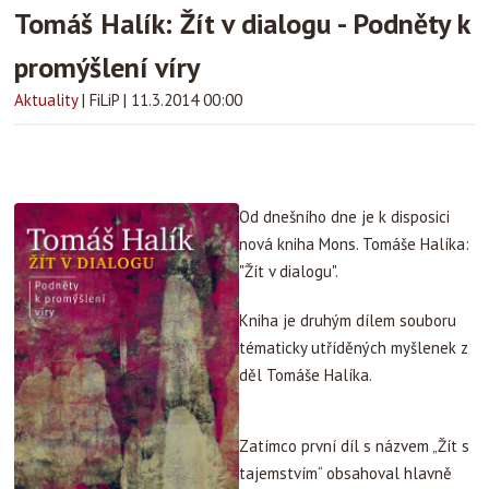
Tomáš Halík: Žít v dialogu - Podněty k
promýšlení víry
Aktuality
|
FiLiP
|
11.3.2014 00:00
Od dnešního dne je k disposici
nová kniha Mons. Tomáše Halíka:
"Žít v dialogu".
Kniha je druhým dílem souboru
tématicky utříděných myšlenek z
děl Tomáše Halíka.
Zatímco první díl s názvem „Žít s
tajemstvím“ obsahoval hlavně