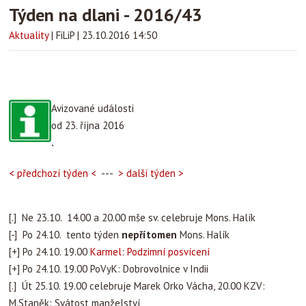
Týden na dlani - 2016/43
Aktuality
|
FiLiP
|
23.10.2016 14:50
Avizované události
od 23. října 2016
.
< předchozí týden <
---
> další týden >
[.] Ne 23.10. 14.00 a 20.00 mše sv. celebruje Mons. Halík
[-] Po 24.10. tento týden
nepřítomen
Mons. Halík
[+] Po 24.10. 19.00
Karmel
:
Podzimní posvícení
[+] Po 24.10. 19.00 PoVyK: Dobrovolnice v Indii
[.] Út 25.10. 19.00 celebruje Marek Orko Vácha, 20.00 KZV:
M.Staněk: Svátost manželství