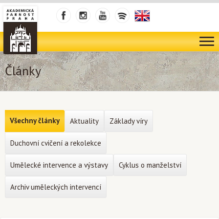
Články
Všechny články
Aktuality
Základy víry
Duchovní cvičení a rekolekce
Umělecké intervence a výstavy
Cyklus o manželství
Archiv uměleckých intervencí