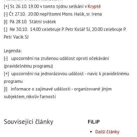
[+] St 26.10. 19.00 v tomto týdnu setkání v
Kryptě
[-] Čt 27.10. 20.00 nepřítomni Mons. Halík, sr. Irena
[i] Pá 28.10. Státní svátek
[.] Ne 30.10. 14.00 celebruje P. Petr Kolář SJ, 20.00 celebruje P.
Petr Vacík SJ
Legenda:
[-] upozornění na zrušenou událost oproti očekávání
(pravidelnému programu)
[+] upozornění na jednorázovou událost - navíc k pravidelnému
programu
[i] informace o zajímavé události - organizované jiným
subjektem, nikoliv farností
Související články
FiLiP
Další články