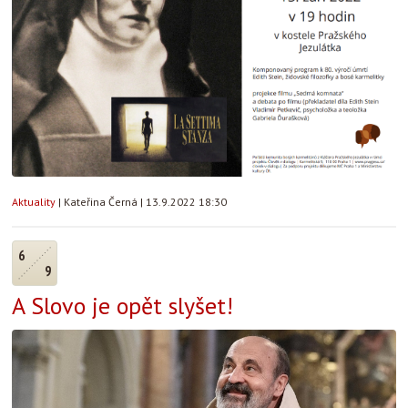
Aktuality
|
Kateřina Černá
|
13.9.2022 18:30
6
9
A Slovo je opět slyšet!