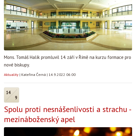
Mons. Tomáš Halík promluvil 14. září v Římě na kurzu formace pro
nové biskupy.
Aktuality
|
Kateřina Černá
|
14.9.2022 06:00
14
9
Spolu proti nesnášenlivosti a strachu -
mezináboženský apel