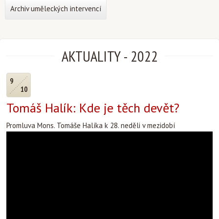
Archiv uměleckých intervencí
AKTUALITY
-
2022
9
10
Tomáš Halík: Kde je těch devět?
Promluva Mons. Tomáše Halíka k 28. neděli v mezidobí