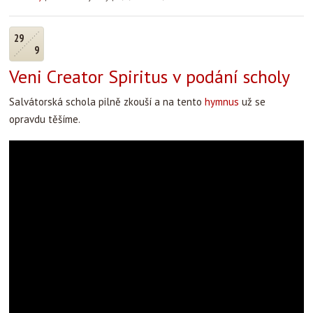
29
9
Veni Creator Spiritus v podání scholy
Salvátorská schola pilně zkouší a na tento
hymnus
už se
opravdu těšíme.