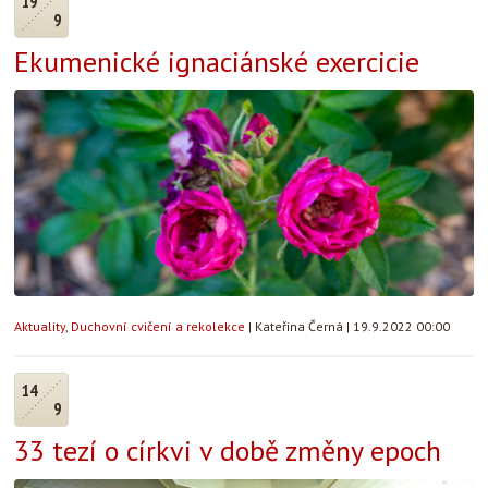
19
9
Ekumenické ignaciánské exercicie
Aktuality
,
Duchovní cvičení a rekolekce
|
Kateřina Černá
|
19.9.2022 00:00
14
9
33 tezí o církvi v době změny epoch