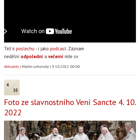
Též
k poslechu
- i jako
podcast
. Záznam
nedělní
odpolední
a
večerní
mše sv.
Aktuality
|
Martin Lohynský
|
9.10.2022 00:00
4
10
Foto ze slavnostního Veni Sancte 4. 10.
2022