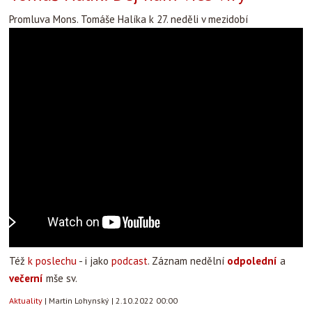
Promluva Mons. Tomáše Halíka k 27. neděli v mezidobí
Též
k poslechu
- i jako
podcast
. Záznam nedělní
odpolední
a
večerní
mše sv.
Aktuality
|
Martin Lohynský
|
2.10.2022 00:00