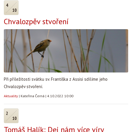
4
10
Chvalozpěv stvoření
Při příležitosti svátku sv. Františka z Assisi sdílíme jeho
Chvalozpěv stvoření.
Aktuality
|
Kateřina Černá
|
4.10.2022 10:00
2
10
Tomáš Halík: Dej nám více víry