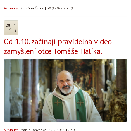
Aktuality
|
Kateřina Černá
|
30.9.2022 23:59
29
9
Od 1.10. začínají pravidelná video
zamyšlení otce Tomáše Halíka.
Aktuality
|
Martin Lohynský
|
29.9.2022 19:30