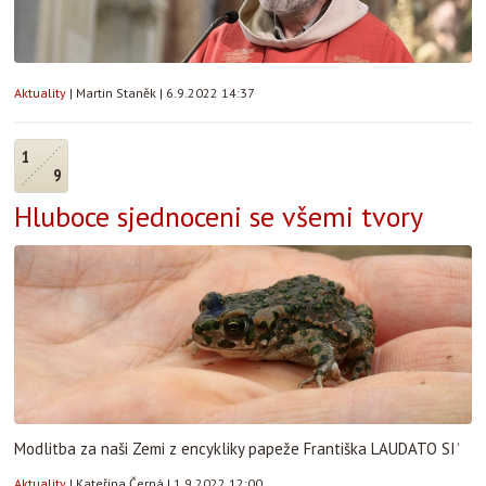
Aktuality
|
Martin Staněk
|
6.9.2022 14:37
1
9
Hluboce sjednoceni se všemi tvory
Modlitba za naši Zemi z encykliky papeže Františka LAUDATO SIʾ
Aktuality
|
Kateřina Černá
|
1.9.2022 12:00