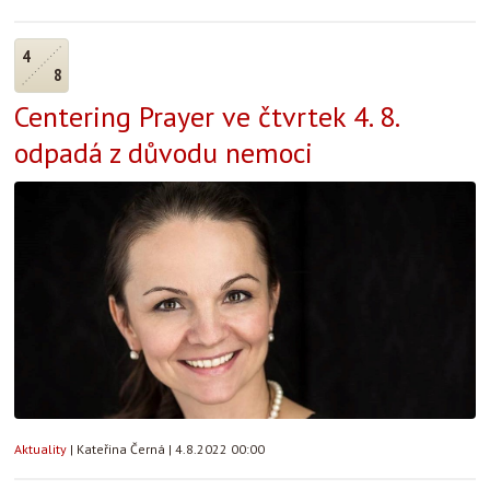
4
8
Centering Prayer ve čtvrtek 4. 8.
odpadá z důvodu nemoci
Aktuality
|
Kateřina Černá
|
4.8.2022 00:00