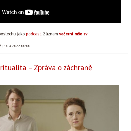
poslechu jako
podcast
. Záznam
večerní mše sv
.
áň
|
10.4.2022 00:00
iritualita – Zpráva o záchraně