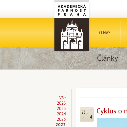
O NÁS
Články
Vše
2026
2025
Cyklus o 
25
2024
4
2023
2022