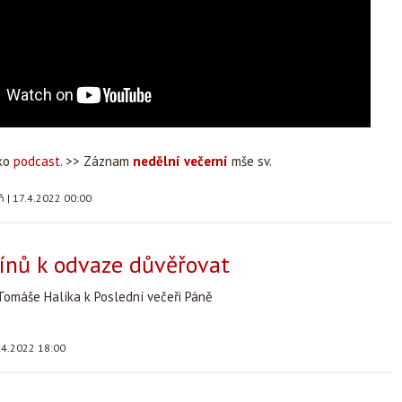
ako
podcast
. >> Záznam
nedělní večerní
mše sv.
áň
|
17.4.2022 00:00
ínů k odvaze důvěřovat
Tomáše Halíka k Poslední večeři Páně
.4.2022 18:00