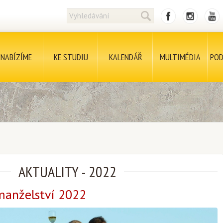
NABÍZÍME
KE STUDIU
KALENDÁŘ
MULTIMÉDIA
POD
AKTUALITY
-
2022
manželství 2022