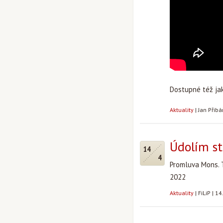
Dostupné též j
Aktuality
|
Jan Přib
Údolím st
14
4
Promluva Mons. 
2022
Aktuality
|
FiLiP
|
14