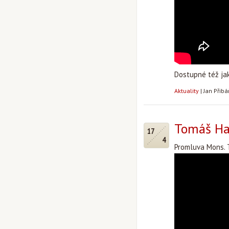
Dostupné též j
Aktuality
|
Jan Přib
Tomáš Hal
17
4
Promluva Mons. 