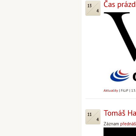
Čas prázd
13
4
Aktuality
|
FiLiP
|
13
Tomáš Hal
11
4
Záznam
přednáš