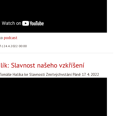
ako
podcast
áň
|
24.4.2022 00:00
ík: Slavnost našeho vzkříšení
Tomáše Halíka ke Slavnosti Zmrtvýchvstání Páně 17. 4. 2022