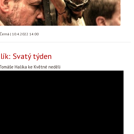
 Černá
|
10.4.2022 14:00
ík: Svatý týden
Tomáše Halíka ke Květné neděli