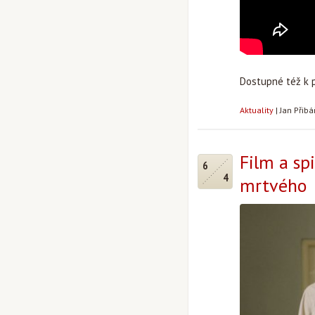
Dostupné též k 
Aktuality
|
Jan Přib
Film a sp
6
4
mrtvého