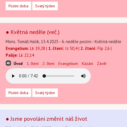
Postní doba
Svatý týden
● Květná neděle (več.)
Mons. Tomáš Halík, 13.4.2025 - 6. neděle postní - Květná neděle
Evangelium:
Lk 19,28 |
1. čtení:
Iz 50,4 |
2. čtení:
Flp 2,6 |
Pašije:
Lk 22,14
Úvod
1. čtení
2. čtení
Evangelium
Kázání
Závěr
Postní doba
Svatý týden
● Jsme povoláni změnit náš život