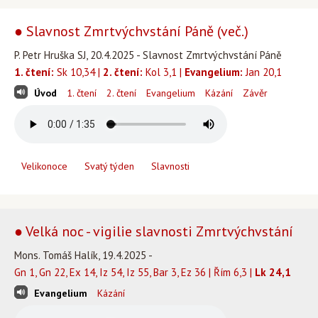
● Slavnost Zmrtvýchvstání Páně (več.)
P. Petr Hruška SJ, 20.4.2025 - Slavnost Zmrtvýchvstání Páně
1. čtení:
Sk 10,34 |
2. čtení:
Kol 3,1 |
Evangelium:
Jan 20,1
Úvod
1. čtení
2. čtení
Evangelium
Kázání
Závěr
Velikonoce
Svatý týden
Slavnosti
● Velká noc - vigilie slavnosti Zmrtvýchvstání
Mons. Tomáš Halík, 19.4.2025 -
Gn 1, Gn 22, Ex 14, Iz 54, Iz 55, Bar 3, Ez 36 | Řím 6,3 |
Lk 24,1
Evangelium
Kázání