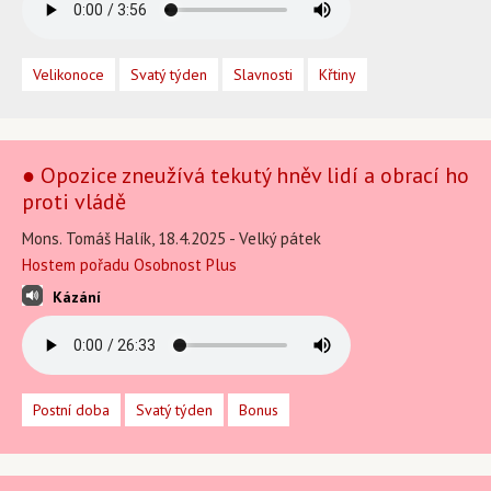
Velikonoce
Svatý týden
Slavnosti
Křtiny
● Opozice zneužívá tekutý hněv lidí a obrací ho
proti vládě
Mons. Tomáš Halík, 18.4.2025 - Velký pátek
Hostem pořadu Osobnost Plus
Kázání
Postní doba
Svatý týden
Bonus