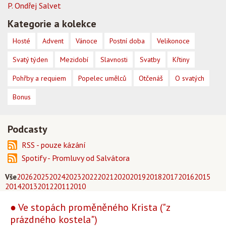
P. Ondřej Salvet
Kategorie a kolekce
Hosté
Advent
Vánoce
Postní doba
Velikonoce
Svatý týden
Mezidobí
Slavnosti
Svatby
Křtiny
Pohřby a requiem
Popelec umělců
Otčenáš
O svatých
Bonus
Podcasty
RSS - pouze kázání
Spotify - Promluvy od Salvátora
Vše
2026
2025
2024
2023
2022
2021
2020
2019
2018
2017
2016
2015
2014
2013
2012
2011
2010
● Ve stopách proměněného Krista ("z
prázdného kostela")