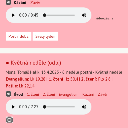
Kázání
Závěr
videozáznam
Postní doba
Svatý týden
● Květná neděle (odp.)
Mons. Tomáš Halík, 13.4.2025 - 6. neděle postní - Květná neděle
Evangelium:
Lk 19,28 |
1. čtení:
Iz 50,4 |
2. čtení:
Flp 2,6 |
Pašije:
Lk 22,14
Úvod
1. čtení
2. čtení
Evangelium
Kázání
Závěr