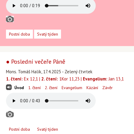
Postní doba
Svatý týden
● Poslední večeře Páně
Mons. Tomáš Halík, 17.4.2025 - Zelený čtvrtek
1. čtení:
Ex 12,1 |
2. čtení:
1Kor 11,23 |
Evangelium:
Jan 13,1
Úvod
1. čtení
2. čtení
Evangelium
Kázání
Závěr
Postní doba
Svatý týden