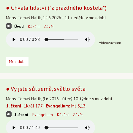
● Chvála lidství ("z prázdného kostela")
Mons. Tomáš Halík, 14.6.2026 - 11. neděle v mezidobí
Úvod
Kázání
Závěr
videozáznam
Mezidobí
● Vy jste sůl země, světlo světa
Mons. Tomáš Halík, 9.6.2026 - úterý 10. týdne v mezidobí
1. čtení:
1Král 17,7 |
Evangelium:
Mt 5,13
1. čtení
Evangelium
Kázání
Závěr