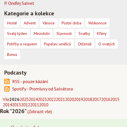
P. Ondřej Salvet
Kategorie a kolekce
Hosté
Advent
Vánoce
Postní doba
Velikonoce
Svatý týden
Mezidobí
Slavnosti
Svatby
Křtiny
Pohřby a requiem
Popelec umělců
Otčenáš
O svatých
Bonus
Podcasty
RSS - pouze kázání
Spotify - Promluvy od Salvátora
Vše
2026
2025
2024
2023
2022
2021
2020
2019
2018
2017
2016
2015
2014
2013
2012
2011
2010
Rok "2026"
(Zobrazit vše)