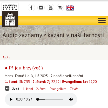
Audio záznamy z kázání v naší farnosti
Zpět
● Přijdu brzy (več.)
Mons. Tomáš Halík, 1.6.2025 - 7. neděle velikonoční
1. čtení:
Sk 7,55 |
2. čtení:
Zj 22,12 |
Evangelium:
Jan 17,20
Úvod
1. čtení
2. čtení
Evangelium
Závěr