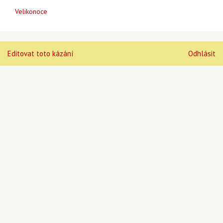
Velikonoce
Editovat toto kázání
Odhlásit