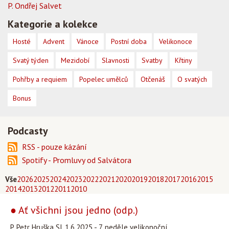
P. Ondřej Salvet
Kategorie a kolekce
Hosté
Advent
Vánoce
Postní doba
Velikonoce
Svatý týden
Mezidobí
Slavnosti
Svatby
Křtiny
Pohřby a requiem
Popelec umělců
Otčenáš
O svatých
Bonus
Podcasty
RSS - pouze kázání
Spotify - Promluvy od Salvátora
Vše
2026
2025
2024
2023
2022
2021
2020
2019
2018
2017
2016
2015
2014
2013
2012
2011
2010
● Ať všichni jsou jedno (odp.)
P. Petr Hruška SJ, 1.6.2025 - 7. neděle velikonoční