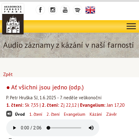
Audio záznamy z kázání v naší farnosti
Zpět
● Ať všichni jsou jedno (odp.)
P. Petr Hruška SJ, 1.6.2025 - 7. neděle velikonoční
1. čtení:
Sk 7,55 |
2. čtení:
Zj 22,12 |
Evangelium:
Jan 17,20
Úvod
1. čtení
2. čtení
Evangelium
Kázání
Závěr