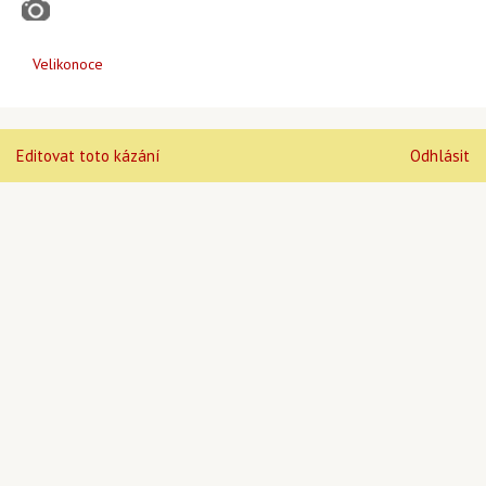
Velikonoce
Editovat toto kázání
Odhlásit