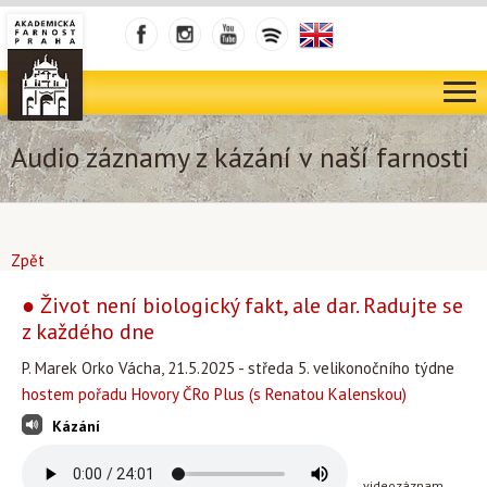
Audio záznamy z kázání v naší farnosti
Zpět
● Život není biologický fakt, ale dar. Radujte se
z každého dne
P. Marek Orko Vácha, 21.5.2025 - středa 5. velikonočního týdne
hostem pořadu Hovory ČRo Plus (s Renatou Kalenskou)
Kázání
videozáznam