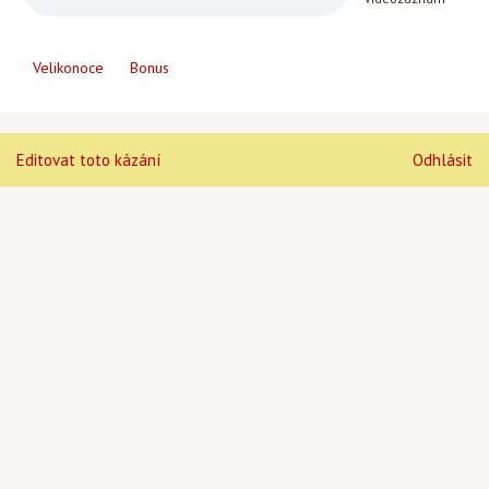
Velikonoce
Bonus
Editovat toto kázání
Odhlásit