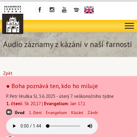
Audio záznamy z kázání v naší farnosti
Zpět
● Boha poznává ten, kdo ho miluje
P. Petr Hruška SJ, 3.6.2025 - úterý 7. velikonočního týdne
1. čtení:
Sk 20,17 |
Evangelium:
Jan 17,1
Úvod
1. čtení
Evangelium
Kázání
Závěr