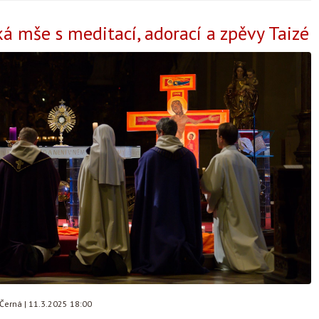
á mše s meditací, adorací a zpěvy Taizé
 Černá
|
11.3.2025 18:00