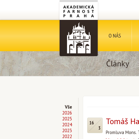
O NÁS
Články
Vše
2026
2025
Tomáš Ha
16
2024
3
2023
Promluva Mons. 
2022