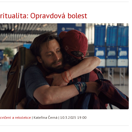
iritualita: Opravdová bolest
cvičení a rekolekce
|
Kateřina Černá
|
10.3.2025 19:00