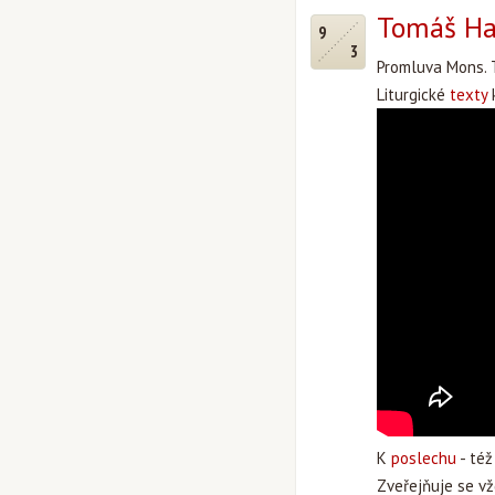
Tomáš Hal
9
3
Promluva Mons. 
Liturgické
texty
k
K
poslechu
- též
Zveřejňuje se vž