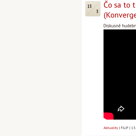
Čo sa to 
13
3
(Konverge
Diskusně hudební
Aktuality
|
FiLiP
|
13