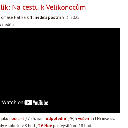
ík: Na cestu k Velikonocům
Tomáše Halíka k
1. neděli postní
9. 3. 2025
 neděli
 jako
podcast
/ / záznam
odpolední
(PH)a
večerní
(TH) mše sv.
dy v sobotu v 8 hod.,
TV Noe
pak vysílá od 18 hod.