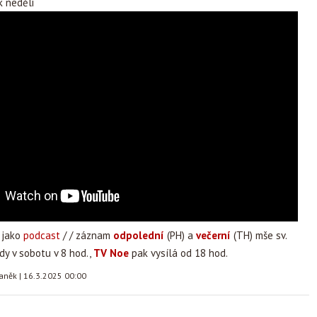
 neděli
 jako
podcast
/ / záznam
odpolední
(PH) a
večerní
(TH)
mše sv.
dy v sobotu v 8 hod.,
TV Noe
pak vysílá od 18 hod.
taněk
|
16.3.2025 00:00