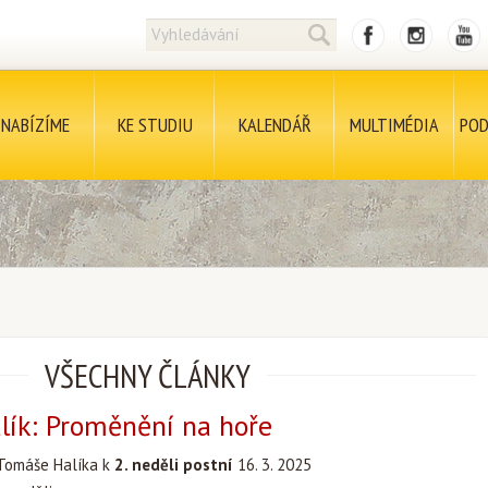
NABÍZÍME
KE STUDIU
KALENDÁŘ
MULTIMÉDIA
POD
VŠECHNY ČLÁNKY
lík: Proměnění na hoře
Tomáše Halíka k
2. neděli postní
16. 3. 2025