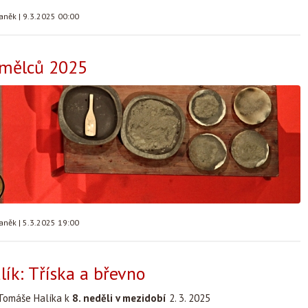
taněk
|
9.3.2025 00:00
umělců 2025
taněk
|
5.3.2025 19:00
ík: Tříska a břevno
Tomáše Halíka k
8. neděli v mezidobí
2. 3. 2025