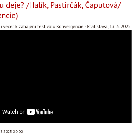
tu deje? /Halík, Pastirčák, Čaputová/
ncie)
 večer k zahájení festivalu Konvergencie - Bratislava, 13. 3. 2025
.3.2025 20:00