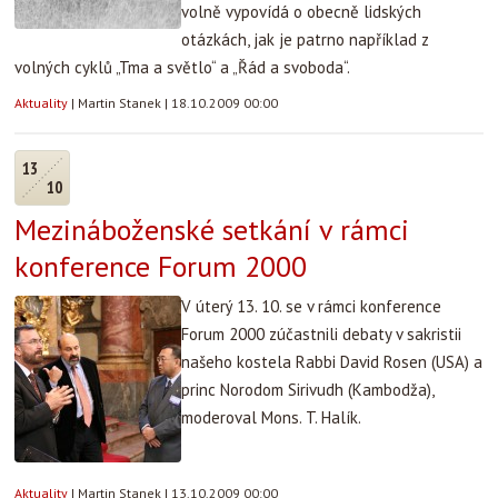
volně vypovídá o obecně lidských
otázkách, jak je patrno například z
volných cyklů „Tma a světlo“ a „Řád a svoboda“.
Aktuality
|
Martin Stanek
|
18.10.2009 00:00
13
10
Mezináboženské setkání v rámci
konference Forum 2000
V úterý 13. 10. se v rámci konference
Forum 2000 zúčastnili debaty v sakristii
našeho kostela Rabbi David Rosen (USA) a
princ Norodom Sirivudh (Kambodža),
moderoval Mons. T. Halík.
Aktuality
|
Martin Stanek
|
13.10.2009 00:00