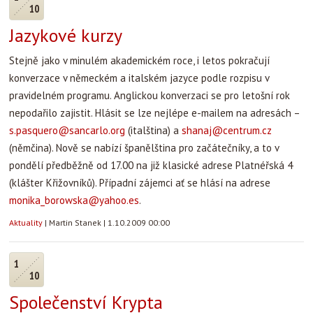
10
Jazykové kurzy
Stejně jako v minulém akademickém roce, i letos pokračují
konverzace v německém a italském jazyce podle rozpisu v
pravidelném programu. Anglickou konverzaci se pro letošní rok
nepodařilo zajistit. Hlásit se lze nejlépe e-mailem na adresách –
s.pasquero@sancarlo.org
(italština) a
shanaj@centrum.cz
(němčina). Nově se nabízí španělština pro začátečníky, a to v
pondělí předběžně od 17.00 na již klasické adrese Platnéřská 4
(klášter Křižovníků). Případní zájemci ať se hlásí na adrese
monika_borowska@yahoo.es
.
Aktuality
|
Martin Stanek
|
1.10.2009 00:00
1
10
Společenství Krypta