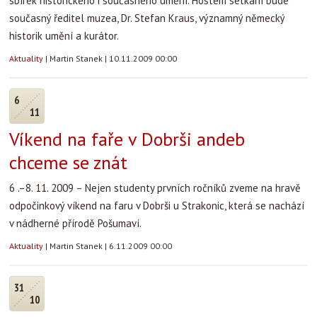
sbírek historického i současného umění. Hostem setkání bude
současný ředitel muzea, Dr. Stefan Kraus, významný německý
historik umění a kurátor.
Aktuality
|
Martin Stanek
|
10.11.2009 00:00
6
11
Víkend na faře v Dobrši andeb
chceme se znát
6 .–8. 11. 2009 – Nejen studenty prvních ročníků zveme na hravě
odpočinkový víkend na faru v Dobrši u Strakonic, která se nachází
v nádherné přírodě Pošumaví.
Aktuality
|
Martin Stanek
|
6.11.2009 00:00
31
10