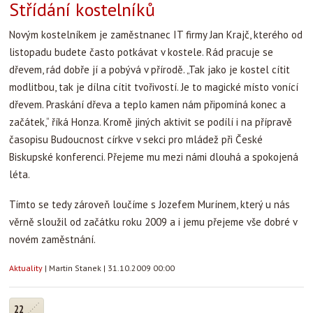
Střídání kostelníků
Novým kostelníkem je zaměstnanec IT firmy Jan Krajč, kterého od
listopadu budete často potkávat v kostele. Rád pracuje se
dřevem, rád dobře jí a pobývá v přírodě. „Tak jako je kostel cítit
modlitbou, tak je dílna cítit tvořivostí. Je to magické místo vonící
dřevem. Praskání dřeva a teplo kamen nám připomíná konec a
začátek,“ říká Honza. Kromě jiných aktivit se podílí i na přípravě
časopisu Budoucnost církve v sekci pro mládež při České
Biskupské konferenci. Přejeme mu mezi námi dlouhá a spokojená
léta.
Tímto se tedy zároveň loučíme s Jozefem Murínem, který u nás
věrně sloužil od začátku roku 2009 a i jemu přejeme vše dobré v
novém zaměstnání.
Aktuality
|
Martin Stanek
|
31.10.2009 00:00
22