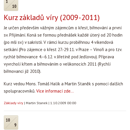
1
10
Kurz základů víry (2009-2011)
Je určen především vážným zájemcům o křest, biřmování a první
sv. Přijímání. Koná se formou přednášek každé úterý od 20 hodin
(po mši sv.) v sakristii. V rámci kurzu proběhnou 4 víkendová
setkání (Pro zájemce o křest 27.-29.11. v Praze – Vinoři a pro tzv.
rychlé biřmovance 4.–6.12. v Jiřetíně pod Jedlovou). Příprava
vyvrcholí křtem a biřmováním o velikonocích 2011 (Rychlí
biřmovanci již 2010).
Kurz vedou Mons. Tomáš Halík a Martin Staněk s pomocí dalších
spolupracovníků.
Více informací zde...
Základy víry
|
Martin Stanek
|
1.10.2009 00:00
10
9