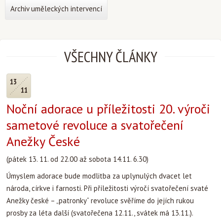
Archiv uměleckých intervencí
VŠECHNY ČLÁNKY
13
11
Noční adorace u příležitosti 20. výroči
sametové revoluce a svatořečení
Anežky České
(pátek 13. 11. od 22.00 až sobota 14.11. 6.30)
Úmyslem adorace bude modlitba za uplynulých dvacet let
národa, církve i farnosti. Při příležitosti výročí svatořečení svaté
Anežky české – „patronky“ revoluce svěříme do jejích rukou
prosby za léta další (svatořečena 12.11., svátek má 13.11.).