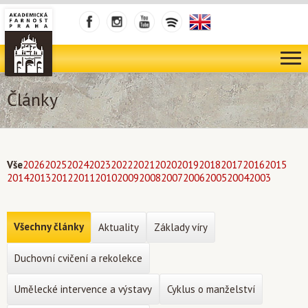
Články
Vše
2026
2025
2024
2023
2022
2021
2020
2019
2018
2017
2016
2015
2014
2013
2012
2011
2010
2009
2008
2007
2006
2005
2004
2003
Všechny články
Aktuality
Základy víry
Duchovní cvičení a rekolekce
Umělecké intervence a výstavy
Cyklus o manželství