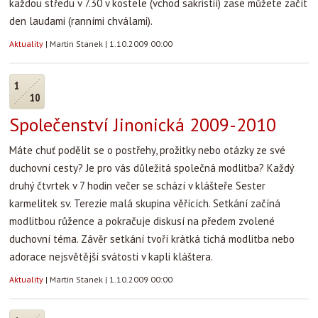
každou středu v 7.30 v kostele (vchod sakristií) zase můžete začít
den laudami (ranními chválami).
Aktuality
|
Martin Stanek
|
1.10.2009 00:00
1
10
Společenství Jinonická 2009-2010
Máte chuť podělit se o postřehy, prožitky nebo otázky ze své
duchovní cesty? Je pro vás důležitá společná modlitba? Každý
druhý čtvrtek v 7 hodin večer se schází v klášteře Sester
karmelitek sv. Terezie malá skupina věřících. Setkání začíná
modlitbou růžence a pokračuje diskusí na předem zvolené
duchovní téma. Závěr setkání tvoří krátká tichá modlitba nebo
adorace nejsvětější svátosti v kapli kláštera.
Aktuality
|
Martin Stanek
|
1.10.2009 00:00