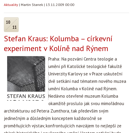
Aktuality
|
Martin Stanek
|
13.11.2009 00:00
10
11
Stefan Kraus: Kolumba – církevní
experiment v Kolíně nad Rýnem
Praha: Na pozvání Centra teologie a
umění při Katolické teologické fakultě
Univerzity Karlovy se v Praze uskuteční
dvě setkání nad tématem nového muzea
umění Kolumba v Kolíně nad Rýnem.
Nedávno otevřené muzeum Kolumba
okamžitě proslulo jak svou mimořádnou
architekturou od Petera Zumthora, tak především svým
jedinečným a důsledným konceptem každoročně se
proměňujících výstav, konfrontujících navzájem to nejlepší ze