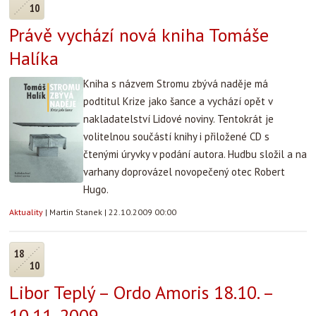
10
Právě vychází nová kniha Tomáše
Halíka
Kniha s názvem Stromu zbývá naděje má
podtitul Krize jako šance a vychází opět v
nakladatelství Lidové noviny. Tentokrát je
volitelnou součástí knihy i přiložené CD s
čtenými úryvky v podání autora. Hudbu složil a na
varhany doprovázel novopečený otec Robert
Hugo.
Aktuality
|
Martin Stanek
|
22.10.2009 00:00
18
10
Libor Teplý – Ordo Amoris 18.10. –
10.11. 2009