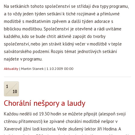
Na setkáních tohoto společenství se střídají dva typy programu,
a to vždy jeden týden setkání k tiché rozjímavé a přímluvné
modlitbě s meditativním zpěvem a další týden adorace s
biblickou modlitbou. Společenství je otevřené a rádi uvítáme
každého, kdo se bude chtít aktivně zapojit do tvorby
společenství, nebo jen strávit klidný večer v modlitbě v teple
salvátorského podzemí. Rozpis témat jednotlivých setkání
najdete v programu.
Aktuality
|
Martin Stanek
|
1.10.2009 00:00
1
10
Chorální nešpory a laudy
Každou neděli od 19.30 hodin se můžete připojit (alespoň svojí
ctěnou přítomností) ke zpívané chorální modlitbě nešpor v
Xaverově jižní lodi kostela. Vede zkušený lektor Jiří Hodina. A