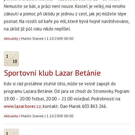
Nemusíte se bát, o práci není nouze. Kostel je velký, má mnoho
zákoutí a pomoc při úklidu je jednou z cest, jak jej můžete lépe
poznat. Na rozdíl od kafe po mši, které bývá hojně navštěvováno,
na úklid již půl roku nikdo nepřišel.
Aktuality
|
Martin Stanek
|
1.10.2009 00:00
1
10
Sportovní klub Lazar Betánie
Kdo si rád protáhne ztuhlé tělo, může se volně zapojit do
programu Lazara Betánie. Od jara se chodí do Stromovky. Pogram:
19:00 – 20:00 fotbal, 20:00 – 21:00 volejbal. Podrobnosti na
www.lazar.borec.cz
, kontakt: Dan Marek 603 863 266.
Aktuality
|
Martin Stanek
|
1.10.2009 00:00
1