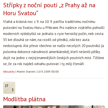
Střípky z noční pouti „z Prahy až na
Horu Svatou“
Vlahá a krásná noc z 9. na 10. 9. patřila tradičnímu nočnímu
putování na Svatou Horu u Příbrami. Pro našince zvyklého pohodlí
moderních výdobytků se jednalo o ryze heroický počin, neb cesta
55 km dlouhá se nám, na rozdíl od předků, zdá bez auta
nedostupná. Ale přese všechno se našlo necelých 20 poutníků (a
polovina dokonce národnosti amerikánské), kteří nelenili pěšky
dojít na jedno z nejvýznamnějších českých poutních míst. Těšíme
se, že za rok najdeš odvahu putovat i ty, milý čtenáři.
Aktuality
|
Martin Stanek
|
10.9.2009 00:00
27
3
Modlitba plátna