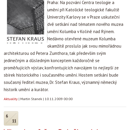
Praha: Na pozvání Centra teologie a
umění při Katolické teologické fakultě
Univerzity Karlovy se v Praze uskuteční
dvě setkání nad tématem nového muzea
umění Kolumba v Kolíně nad Rýnem.
Nedávno otevřené muzeum Kolumba
okamžitě proslulo jak svou mimořádnou
architekturou od Petera Zumthora, tak především svým
jedinečným a důsledným konceptem každoročně se
proměňujících výstav, konfrontujících navzájem to nejlepší ze
sbírek historického i současného umění. Hostem setkání bude
současný ředitel muzea, Dr. Stefan Kraus, významný německý
historik umění a kurátor.
Aktuality
|
Martin Stanek
|
10.11.2009 00:00
6
11