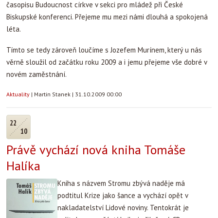
časopisu Budoucnost církve v sekci pro mládež při České
Biskupské konferenci. Přejeme mu mezi námi dlouhá a spokojená
léta.
Tímto se tedy zároveň loučíme s Jozefem Murínem, který u nás
věrně sloužil od začátku roku 2009 a i jemu přejeme vše dobré v
novém zaměstnání.
Aktuality
|
Martin Stanek
|
31.10.2009 00:00
22
10
Právě vychází nová kniha Tomáše
Halíka
Kniha s názvem Stromu zbývá naděje má
podtitul Krize jako šance a vychází opět v
nakladatelství Lidové noviny. Tentokrát je