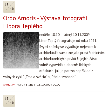
18
10
Ordo Amoris - Výstava fotografií
Libora Teplého
neděle 18.10. – úterý 10.11.2009
Libor Teplý fotografuje od roku 1971.
Svými snímky se vyjadřuje nejenom k
architektuře samotné, ale prostřednictvím
architektonických prvků či jejich částí
volně vypovídá o obecně lidských
otázkách, jak je patrno například z
volných cyklů „Tma a světlo“ a „Řád a svoboda“.
Aktuality
|
Martin Stanek
|
18.10.2009 00:00
13
10