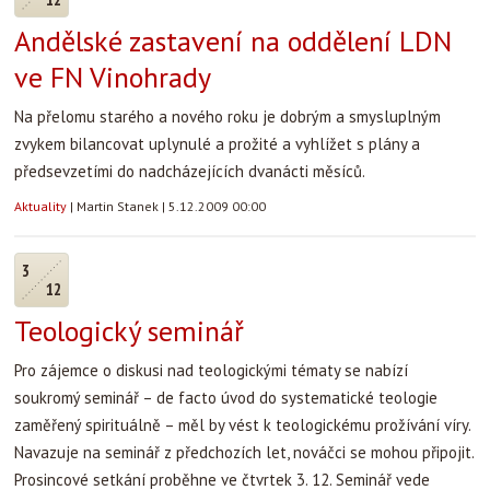
Andělské zastavení na oddělení LDN
ve FN Vinohrady
Na přelomu starého a nového roku je dobrým a smysluplným
zvykem bilancovat uplynulé a prožité a vyhlížet s plány a
předsevzetími do nadcházejících dvanácti měsíců.
Aktuality
|
Martin Stanek
|
5.12.2009 00:00
3
12
Teologický seminář
Pro zájemce o diskusi nad teologickými tématy se nabízí
soukromý seminář – de facto úvod do systematické teologie
zaměřený spirituálně – měl by vést k teologickému prožívání víry.
Navazuje na seminář z předchozích let, nováčci se mohou připojit.
Prosincové setkání proběhne ve čtvrtek 3. 12. Seminář vede