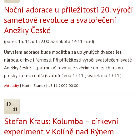
Noční adorace u příležitosti 20. výroči
sametové revoluce a svatořečení
Anežky České
(pátek 13. 11. od 22.00 až sobota 14.11. 6.30)
Úmyslem adorace bude modlitba za uplynulých dvacet let
národa, církve i farnosti. Při příležitosti výročí svatořečení svaté
Anežky české – „patronky“ revoluce svěříme do jejích rukou
prosby za léta další (svatořečena 12.11., svátek má 13.11.).
Aktuality
|
Martin Stanek
|
13.11.2009 00:00
10
11
Stefan Kraus: Kolumba – církevní
experiment v Kolíně nad Rýnem