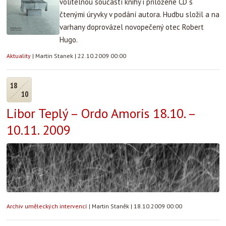
volitelnou součástí knihy i přiložené CD s
čtenými úryvky v podání autora. Hudbu složil a na
varhany doprovázel novopečený otec Robert
Hugo.
Aktuality
|
Martin Stanek
|
22.10.2009 00:00
18
10
Libor Teplý – Ordo Amoris 18.10. –
10.11. 2009
Archiv uměleckých intervencí
|
Martin Staněk
|
18.10.2009 00:00