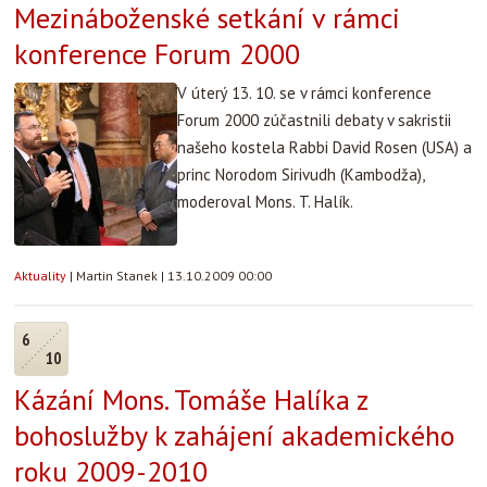
Mezináboženské setkání v rámci
konference Forum 2000
V úterý 13. 10. se v rámci konference
Forum 2000 zúčastnili debaty v sakristii
našeho kostela Rabbi David Rosen (USA) a
princ Norodom Sirivudh (Kambodža),
moderoval Mons. T. Halík.
Aktuality
|
Martin Stanek
|
13.10.2009 00:00
6
10
Kázání Mons. Tomáše Halíka z
bohoslužby k zahájení akademického
roku 2009-2010