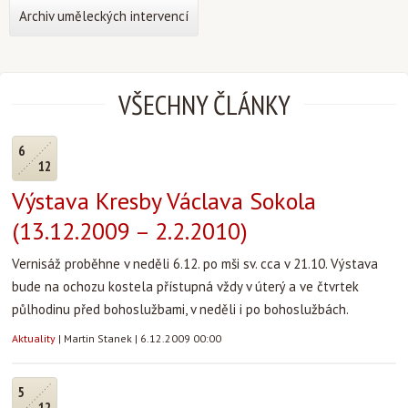
Archiv uměleckých intervencí
VŠECHNY ČLÁNKY
6
12
Výstava Kresby Václava Sokola
(13.12.2009 – 2.2.2010)
Vernisáž proběhne v neděli 6.12. po mši sv. cca v 21.10. Výstava
bude na ochozu kostela přístupná vždy v úterý a ve čtvrtek
půlhodinu před bohoslužbami, v neděli i po bohoslužbách.
Aktuality
|
Martin Stanek
|
6.12.2009 00:00
5
12