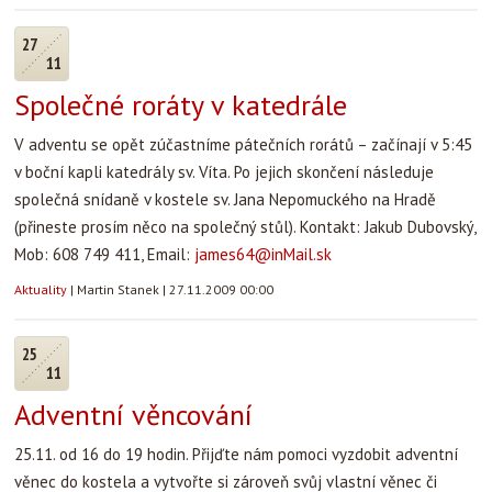
27
11
Společné roráty v katedrále
V adventu se opět zúčastníme pátečních rorátů – začínají v 5:45
v boční kapli katedrály sv. Víta. Po jejich skončení následuje
společná snídaně v kostele sv. Jana Nepomuckého na Hradě
(přineste prosím něco na společný stůl). Kontakt: Jakub Dubovský,
Mob: 608 749 411, Email:
james64@inMail.sk
Aktuality
|
Martin Stanek
|
27.11.2009 00:00
25
11
Adventní věncování
25.11. od 16 do 19 hodin. Přijďte nám pomoci vyzdobit adventní
věnec do kostela a vytvořte si zároveň svůj vlastní věnec či