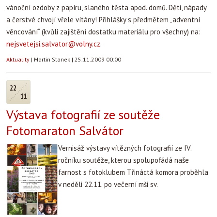
vánoční ozdoby z papíru, slaného těsta apod. domů. Děti, nápady
a čerstvé chvojí vřele vítány! Přihlášky s předmětem „adventní
věncování“ (kvůli zajištění dostatku materiálu pro všechny) na:
nejsvetejsi.salvator@volny.cz
.
Aktuality
|
Martin Stanek
|
25.11.2009 00:00
22
11
Výstava fotografií ze soutěže
Fotomaraton Salvátor
Vernisáž výstavy vítězných fotografií ze IV.
ročníku soutěže, kterou spolupořádá naše
farnost s fotoklubem Třináctá komora proběhla
v neděli 22.11. po večerní mši sv.