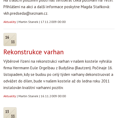
Na tradiční podzimní pouti nás tentokrát čeká putování na Tetín.
Přihlášení na akci a další informace poskytne Magda Staňková:
vkh.predseda@seznam.cz
.
Aktuality
|
Martin Stanek
|
17.11.2009 00:00
16
11
Rekonstrukce varhan
Výběrové řízení na rekonstrukci varhan v našem kostele vyhrála
firma Herrmann Eule Orgelbau z Budyšína (Bautzen). Počínaje 16.
listopadem, kdy se budou po celý týden varhany dekonstruovat a
odvážet do dílen, bude v našem kostele až do ledna roku 2011
instalován kvalitní varhanní pozitiv.
Aktuality
|
Martin Stanek
|
16.11.2009 00:00
13
11