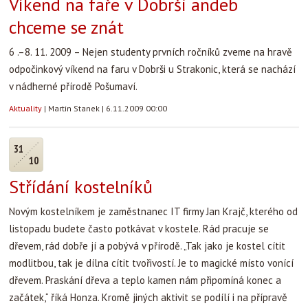
Víkend na faře v Dobrši andeb
chceme se znát
6 .–8. 11. 2009 – Nejen studenty prvních ročníků zveme na hravě
odpočinkový víkend na faru v Dobrši u Strakonic, která se nachází
v nádherné přírodě Pošumaví.
Aktuality
|
Martin Stanek
|
6.11.2009 00:00
31
10
Střídání kostelníků
Novým kostelníkem je zaměstnanec IT firmy Jan Krajč, kterého od
listopadu budete často potkávat v kostele. Rád pracuje se
dřevem, rád dobře jí a pobývá v přírodě. „Tak jako je kostel cítit
modlitbou, tak je dílna cítit tvořivostí. Je to magické místo vonící
dřevem. Praskání dřeva a teplo kamen nám připomíná konec a
začátek,“ říká Honza. Kromě jiných aktivit se podílí i na přípravě