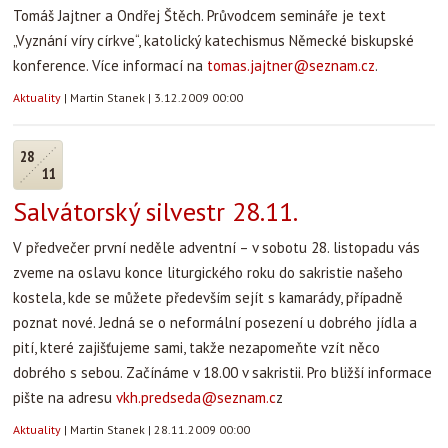
Tomáš Jajtner a Ondřej Štěch. Průvodcem semináře je text
„Vyznání víry církve“, katolický katechismus Německé biskupské
konference. Více informací na
tomas.jajtner@seznam.cz
.
Aktuality
|
Martin Stanek
|
3.12.2009 00:00
28
11
Salvátorský silvestr 28.11.
V předvečer první neděle adventní – v sobotu 28. listopadu vás
zveme na oslavu konce liturgického roku do sakristie našeho
kostela, kde se můžete především sejít s kamarády, případně
poznat nové. Jedná se o neformální posezení u dobrého jídla a
pití, které zajišťujeme sami, takže nezapomeňte vzít něco
dobrého s sebou. Začínáme v 18.00 v sakristii. Pro bližší informace
pište na adresu
vkh.predseda@seznam.c
z
Aktuality
|
Martin Stanek
|
28.11.2009 00:00