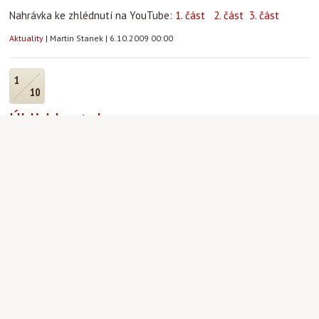
Nahrávka ke zhlédnutí na YouTube:
1. část
2. část
3. část
Aktuality
|
Martin Stanek
|
6.10.2009 00:00
1
10
Úklid kostela
Máte-li ve středu pauzu mezi přednáškami a chcete vykonat něco
záslužného a současně si protáhnout ztuhlé tělo, přijďte nám
pomoci s úklidem kostela – každou středu od 12 – 18 hodin.
Nemusíte se bát, o práci není nouze. Kostel je velký, má mnoho
zákoutí a pomoc při úklidu je jednou z cest, jak jej můžete lépe
poznat. Na rozdíl od kafe po mši, které bývá hojně navštěvováno,
na úklid již půl roku nikdo nepřišel.
Aktuality
|
Martin Stanek
|
1.10.2009 00:00