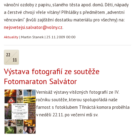
vánoční ozdoby z papíru, slaného těsta apod. domů. Děti, nápady
a čerstvé chvojí vřele vítány! Přihlášky s předmětem „adventní
věncování“ (kvůli zajištění dostatku materiálu pro všechny) na:
nejsvetejsi.salvator@volny.cz
.
Aktuality
|
Martin Stanek
|
25.11.2009 00:00
22
11
Výstava fotografií ze soutěže
Fotomaraton Salvátor
Vernisáž výstavy vítězných fotografií ze IV.
ročníku soutěže, kterou spolupořádá naše
farnost s fotoklubem Třináctá komora proběhla
v neděli 22.11. po večerní mši sv.