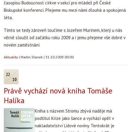
časopisu Budoucnost církve v sekci pro mládež při České
Biskupské konferenci. Přejeme mu mezi námi dlouhá a spokojená
léta.
Tímto se tedy zároveň loučíme s Jozefem Murínem, který u nás
věrně sloužil od začátku roku 2009 a i jemu přejeme vše dobré v
novém zaměstnání.
Aktuality
|
Martin Stanek
|
31.10.2009 00:00
22
10
Právě vychází nová kniha Tomáše
Halíka
Kniha s názvem Stromu zbývá naděje má
podtitul Krize jako šance a vychází opět v
nakladatelství Lidové noviny. Tentokrát je