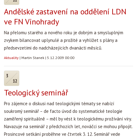
Andělské zastavení na oddělení LDN
ve FN Vinohrady
Na přelomu starého a nového roku je dobrým a smysluplným
zvykem bilancovat uplynulé a prožité a vyhlížet s plány a
předsevzetími do nadcházejících dvanácti měsíců.
Aktuality
|
Martin Stanek
|
5.12.2009 00:00
3
12
Teologický seminář
Pro zájemce o diskusi nad teologickými tématy se nabízí
soukromý seminář – de facto úvod do systematické teologie
zaměřený spirituálně – měl by vést k teologickému prožívání víry.
Navazuje na seminář z předchozích let, nováčci se mohou připojit.
Prosincové setkání proběhne ve čtvrtek 3. 12. Seminář vede