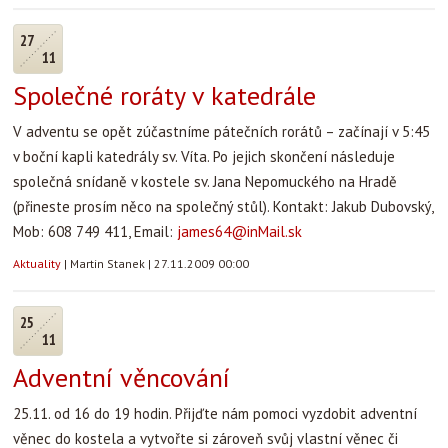
27
11
Společné roráty v katedrále
V adventu se opět zúčastníme pátečních rorátů – začínají v 5:45
v boční kapli katedrály sv. Víta. Po jejich skončení následuje
společná snídaně v kostele sv. Jana Nepomuckého na Hradě
(přineste prosím něco na společný stůl). Kontakt: Jakub Dubovský,
Mob: 608 749 411, Email:
james64@inMail.sk
Aktuality
|
Martin Stanek
|
27.11.2009 00:00
25
11
Adventní věncování
25.11. od 16 do 19 hodin. Přijďte nám pomoci vyzdobit adventní
věnec do kostela a vytvořte si zároveň svůj vlastní věnec či