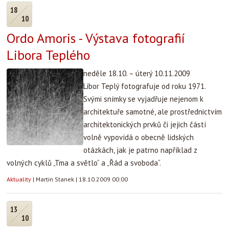
18
10
Ordo Amoris - Výstava fotografií
Libora Teplého
neděle 18.10. – úterý 10.11.2009
Libor Teplý fotografuje od roku 1971.
Svými snímky se vyjadřuje nejenom k
architektuře samotné, ale prostřednictvím
architektonických prvků či jejich částí
volně vypovídá o obecně lidských
otázkách, jak je patrno například z
volných cyklů „Tma a světlo“ a „Řád a svoboda“.
Aktuality
|
Martin Stanek
|
18.10.2009 00:00
13
10