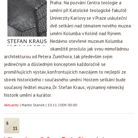
Praha: Na pozvání Centra teologie a
umění při Katolické teologické fakultě
Univerzity Karlovy se v Praze uskuteční
dvě setkání nad tématem nového muzea
umění Kolumba v Kolíně nad Rýnem.
Nedávno otevřené muzeum Kolumba
okamžitě proslulo jak svou mimořádnou
architekturou od Petera Zumthora, tak především svým
jedinečným a důsledným konceptem každoročně se
proměňujících výstav, konfrontujících navzájem to nejlepší ze
sbírek historického i současného umění. Hostem setkání bude
současný ředitel muzea, Dr. Stefan Kraus, významný německý
historik umění a kurátor.
Aktuality
|
Martin Stanek
|
10.11.2009 00:00
6
11