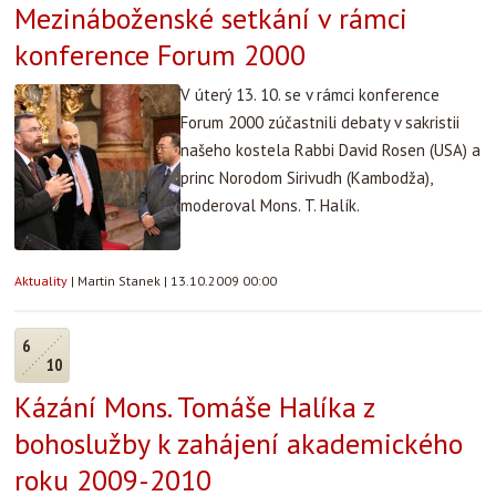
Mezináboženské setkání v rámci
konference Forum 2000
V úterý 13. 10. se v rámci konference
Forum 2000 zúčastnili debaty v sakristii
našeho kostela Rabbi David Rosen (USA) a
princ Norodom Sirivudh (Kambodža),
moderoval Mons. T. Halík.
Aktuality
|
Martin Stanek
|
13.10.2009 00:00
6
10
Kázání Mons. Tomáše Halíka z
bohoslužby k zahájení akademického
roku 2009-2010