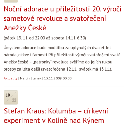
Noční adorace u příležitosti 20. výroči
sametové revoluce a svatořečení
Anežky České
(pátek 13. 11. od 22.00 až sobota 14.11. 6.30)
Úmyslem adorace bude modlitba za uplynulých dvacet let
národa, církve i farnosti. Při příležitosti výročí svatořečení svaté
Anežky české – „patronky“ revoluce svěříme do jejích rukou
prosby za léta další (svatořečena 12.11., svátek má 13.11.).
Aktuality
|
Martin Stanek
|
13.11.2009 00:00
10
11
Stefan Kraus: Kolumba – církevní
experiment v Kolíně nad Rýnem