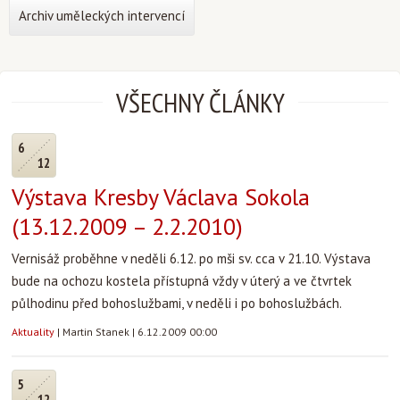
Archiv uměleckých intervencí
VŠECHNY ČLÁNKY
6
12
Výstava Kresby Václava Sokola
(13.12.2009 – 2.2.2010)
Vernisáž proběhne v neděli 6.12. po mši sv. cca v 21.10. Výstava
bude na ochozu kostela přístupná vždy v úterý a ve čtvrtek
půlhodinu před bohoslužbami, v neděli i po bohoslužbách.
Aktuality
|
Martin Stanek
|
6.12.2009 00:00
5
12