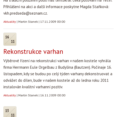
Na tradiční podzimní pouti nás tentokrát čeká putování na Tetín.
Přihlášení na akci a další informace poskytne Magda Staňková:
vkh.predseda@seznam.cz
.
Aktuality
|
Martin Stanek
|
17.11.2009 00:00
16
11
Rekonstrukce varhan
Výběrové řízení na rekonstrukci varhan v našem kostele vyhrála
firma Herrmann Eule Orgelbau z Budyšína (Bautzen). Počínaje 16.
listopadem, kdy se budou po celý týden varhany dekonstruovat a
odvážet do dílen, bude v našem kostele až do ledna roku 2011
instalován kvalitní varhanní pozitiv.
Aktuality
|
Martin Stanek
|
16.11.2009 00:00
13
11