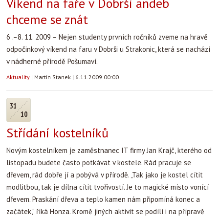
Víkend na faře v Dobrši andeb
chceme se znát
6 .–8. 11. 2009 – Nejen studenty prvních ročníků zveme na hravě
odpočinkový víkend na faru v Dobrši u Strakonic, která se nachází
v nádherné přírodě Pošumaví.
Aktuality
|
Martin Stanek
|
6.11.2009 00:00
31
10
Střídání kostelníků
Novým kostelníkem je zaměstnanec IT firmy Jan Krajč, kterého od
listopadu budete často potkávat v kostele. Rád pracuje se
dřevem, rád dobře jí a pobývá v přírodě. „Tak jako je kostel cítit
modlitbou, tak je dílna cítit tvořivostí. Je to magické místo vonící
dřevem. Praskání dřeva a teplo kamen nám připomíná konec a
začátek,“ říká Honza. Kromě jiných aktivit se podílí i na přípravě