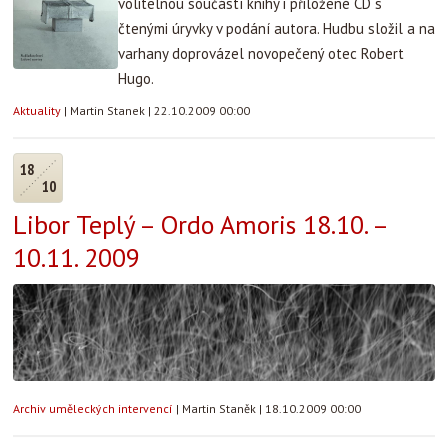
volitelnou součástí knihy i přiložené CD s
čtenými úryvky v podání autora. Hudbu složil a na
varhany doprovázel novopečený otec Robert
Hugo.
Aktuality
|
Martin Stanek
|
22.10.2009 00:00
18
10
Libor Teplý – Ordo Amoris 18.10. –
10.11. 2009
Archiv uměleckých intervencí
|
Martin Staněk
|
18.10.2009 00:00