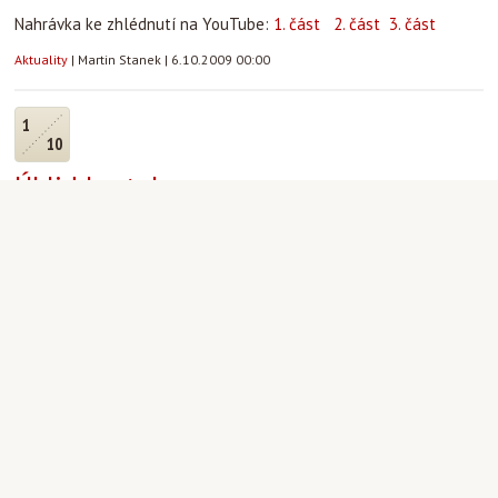
Nahrávka ke zhlédnutí na YouTube:
1. část
2. část
3. část
Aktuality
|
Martin Stanek
|
6.10.2009 00:00
1
10
Úklid kostela
Máte-li ve středu pauzu mezi přednáškami a chcete vykonat něco
záslužného a současně si protáhnout ztuhlé tělo, přijďte nám
pomoci s úklidem kostela – každou středu od 12 – 18 hodin.
Nemusíte se bát, o práci není nouze. Kostel je velký, má mnoho
zákoutí a pomoc při úklidu je jednou z cest, jak jej můžete lépe
poznat. Na rozdíl od kafe po mši, které bývá hojně navštěvováno,
na úklid již půl roku nikdo nepřišel.
Aktuality
|
Martin Stanek
|
1.10.2009 00:00