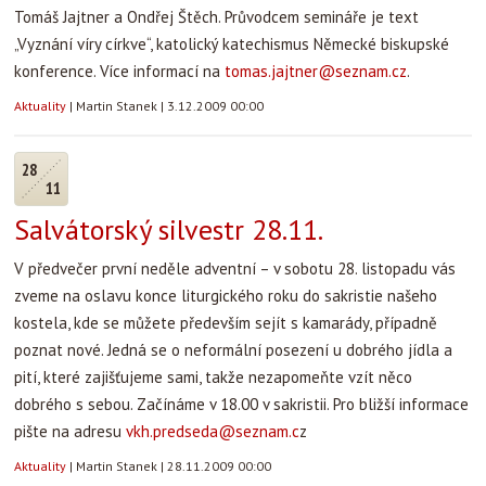
Tomáš Jajtner a Ondřej Štěch. Průvodcem semináře je text
„Vyznání víry církve“, katolický katechismus Německé biskupské
konference. Více informací na
tomas.jajtner@seznam.cz
.
Aktuality
|
Martin Stanek
|
3.12.2009 00:00
28
11
Salvátorský silvestr 28.11.
V předvečer první neděle adventní – v sobotu 28. listopadu vás
zveme na oslavu konce liturgického roku do sakristie našeho
kostela, kde se můžete především sejít s kamarády, případně
poznat nové. Jedná se o neformální posezení u dobrého jídla a
pití, které zajišťujeme sami, takže nezapomeňte vzít něco
dobrého s sebou. Začínáme v 18.00 v sakristii. Pro bližší informace
pište na adresu
vkh.predseda@seznam.c
z
Aktuality
|
Martin Stanek
|
28.11.2009 00:00