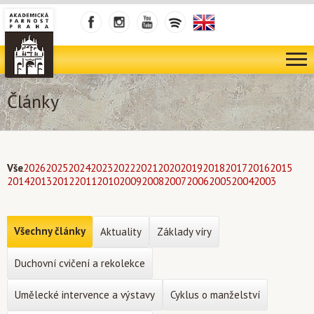
Články
Vše
2026
2025
2024
2023
2022
2021
2020
2019
2018
2017
2016
2015
2014
2013
2012
2011
2010
2009
2008
2007
2006
2005
2004
2003
Všechny články
Aktuality
Základy víry
Duchovní cvičení a rekolekce
Umělecké intervence a výstavy
Cyklus o manželství