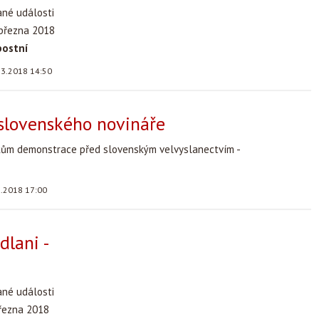
ané události
 března 2018
postní
.3.2018 14:50
slovenského novináře
kům demonstrace před slovenským velvyslanectvím -
3.2018 17:00
dlani -
ané události
března 2018