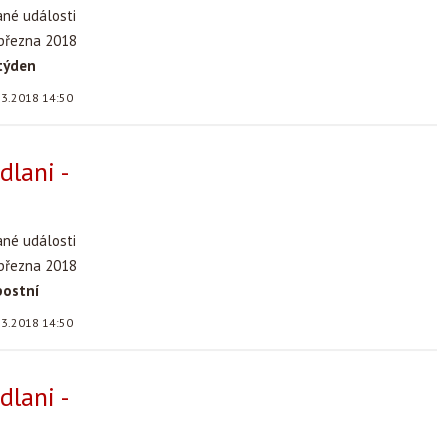
ané události
 března 2018
týden
.3.2018 14:50
dlani -
ané události
 března 2018
postní
.3.2018 14:50
dlani -