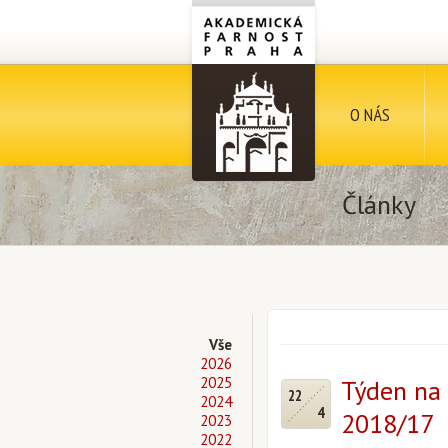
O NÁS
Články
Vše
2026
2025
Týden na 
22
2024
4
2018/17
2023
2022