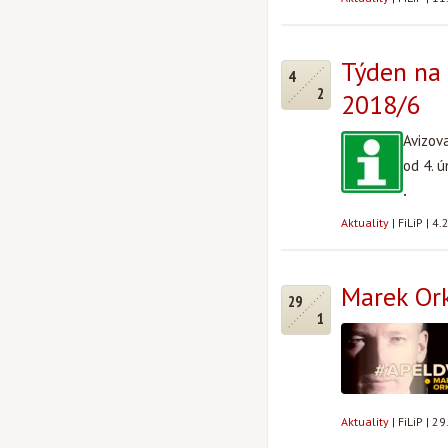
Týden na 
4
2
2018/6
Avizov
od 4. 
.
Aktuality
|
FiLiP
|
4.
Marek Ork
29
1
Aktuality
|
FiLiP
|
29