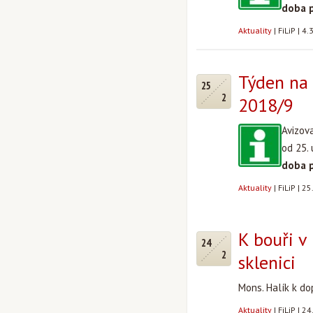
doba 
Aktuality
|
FiLiP
|
4.
Týden na 
25
2
2018/9
Avizov
od 25.
doba 
Aktuality
|
FiLiP
|
25
K bouři v
24
2
sklenici
Mons. Halík k dop
Aktuality
|
FiLiP
|
24