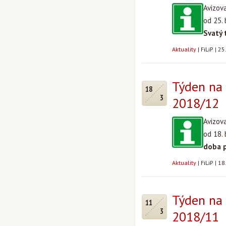
Avizov
od 25.
Svatý 
Aktuality
|
FiLiP
|
25
Týden na 
18
3
2018/12
Avizov
od 18.
doba 
Aktuality
|
FiLiP
|
18
Týden na 
11
3
2018/11