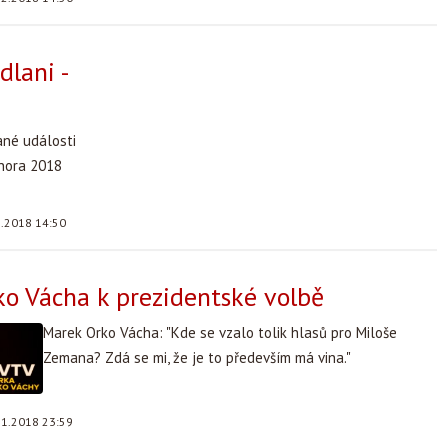
dlani -
ané události
února 2018
2.2018 14:50
o Vácha k prezidentské volbě
Marek Orko Vácha: "Kde se vzalo tolik hlasů pro Miloše
Zemana? Zdá se mi, že je to především má vina."
.1.2018 23:59