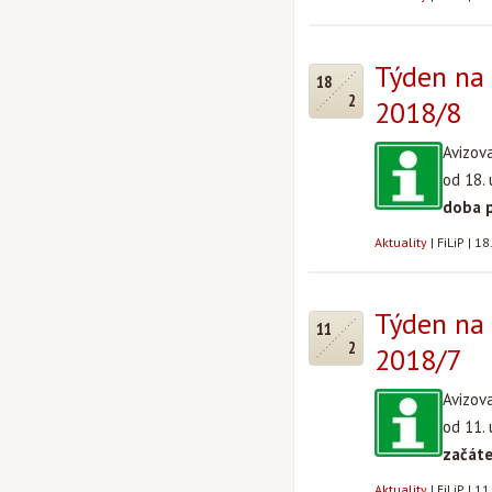
Týden na 
18
2
2018/8
Avizov
od 18.
doba 
Aktuality
|
FiLiP
|
18
Týden na 
11
2
2018/7
Avizov
od 11.
začát
Aktuality
|
FiLiP
|
11