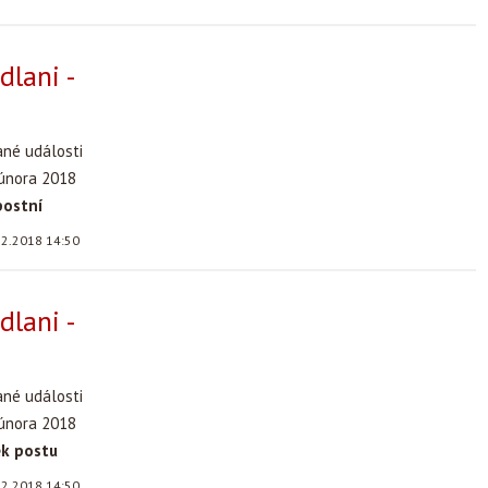
dlani -
ané události
 února 2018
postní
.2.2018 14:50
dlani -
ané události
 února 2018
ek postu
.2.2018 14:50