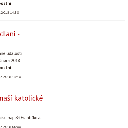
postní
3.2018 14:50
dlani -
ané události
 února 2018
postní
.2.2018 14:50
 naší katolické
isu papeži Františkovi.
.2.2018 00:00