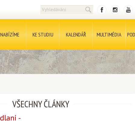
NABÍZÍME
KE STUDIU
KALENDÁŘ
MULTIMÉDIA
POD
VŠECHNY ČLÁNKY
dlani -