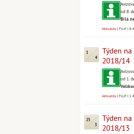
Avizov
od 8. 
Bílá n
Aktuality
|
FiLiP
|
8.
Týden na 
1
4
2018/14
Avizov
od 1. 
Veliko
Aktuality
|
FiLiP
|
1.
Týden na 
25
3
2018/13