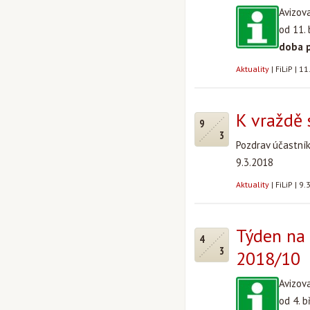
Avizov
od 11.
doba 
Aktuality
|
FiLiP
|
11
K vraždě 
9
3
Pozdrav účastní
9.3.2018
Aktuality
|
FiLiP
|
9.
Týden na 
4
3
2018/10
Avizov
od 4. 