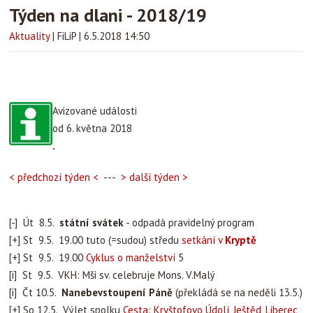
Týden na dlani - 2018/19
Aktuality
|
FiLiP
|
6.5.2018 14:50
Avizované události
od 6. května 2018
.
< předchozí týden <
---
> další týden >
[-] Út 8.5.
státní svátek
- odpadá pravidelný program
[+] St 9.5. 19.00 tuto (=sudou) středu
setkání v
Kryptě
[+] St 9.5. 19.00
Cyklus o manželství
5
[i] St 9.5. VKH: Mši sv. celebruje Mons. V.Malý
[i] Čt 10.5.
Nanebevstoupení Páně
(překládá se na neděli 13.5.)
[+] So 12.5. Výlet spolku
Cesta
:
Kryštofovo Údolí, Ještěd, Liberec