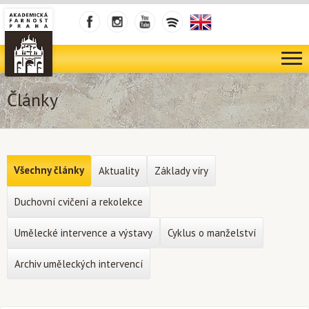
Články
Všechny články
Aktuality
Základy víry
Duchovní cvičení a rekolekce
Umělecké intervence a výstavy
Cyklus o manželství
Archiv uměleckých intervencí