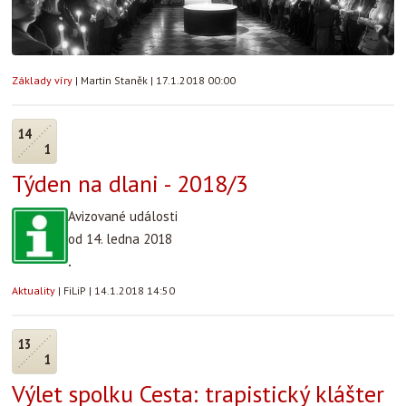
Základy víry
|
Martin Staněk
|
17.1.2018 00:00
14
1
Týden na dlani - 2018/3
Avizované události
od 14. ledna 2018
.
Aktuality
|
FiLiP
|
14.1.2018 14:50
13
1
Výlet spolku Cesta: trapistický klášter