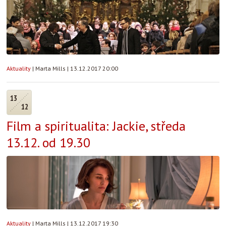
Aktuality
|
Marta Mills
|
13.12.2017 20:00
13
12
Film a spiritualita: Jackie, středa
13.12. od 19.30
Aktuality
|
Marta Mills
|
13.12.2017 19:30