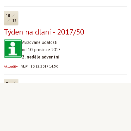
10
12
Týden na dlani - 2017/50
Avizované události
od 10. prosince 2017
2. neděle adventní
Aktuality
|
FiLiP
|
10.12.2017 14:50
8
12
Film a spiritualita speciál: Cukrář,
pátek 8.12. od 19.00