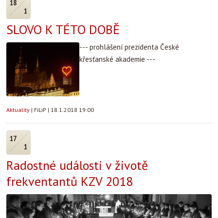
18
1
SLOVO K TÉTO DOBĚ
--- prohlášení prezidenta České
křesťanské akademie ---
Aktuality
|
FiLiP
|
18.1.2018 19:00
17
1
Radostné události v životě
frekventantů KZV 2018