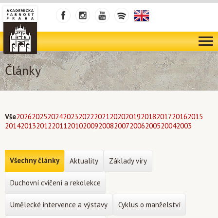
Články
Vše
2026
2025
2024
2023
2022
2021
2020
2019
2018
2017
2016
2015
2014
2013
2012
2011
2010
2009
2008
2007
2006
2005
2004
2003
Všechny články
Aktuality
Základy víry
Duchovní cvičení a rekolekce
Umělecké intervence a výstavy
Cyklus o manželství