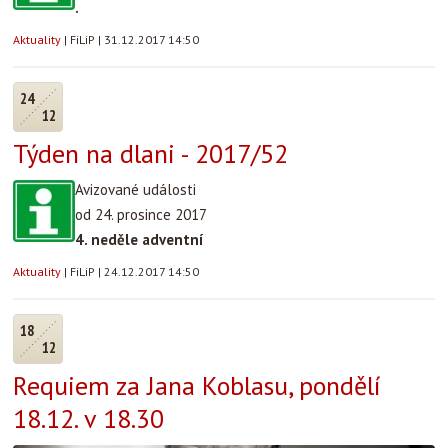
.
Aktuality
|
FiLiP
|
31.12.2017 14:50
24
12
Týden na dlani - 2017/52
Avizované události
od 24. prosince 2017
4. neděle adventní
Aktuality
|
FiLiP
|
24.12.2017 14:50
18
12
Requiem za Jana Koblasu, pondělí
18.12. v 18.30