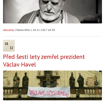
Aktuality
|
Marta Mills
|
18.12.2017 18:30
18
12
Před šesti lety zemřel prezident
Václav Havel