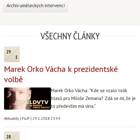
Archiv uměleckých intervencí
VŠECHNY ČLÁNKY
29
1
Marek Orko Vácha k prezidentské
volbě
Marek Orko Vácha: "Kde se vzalo tolik
hlasů pro Miloše Zemana? Zdá se mi, že je
to především má vina."
Aktuality
|
FiLiP
|
29.1.2018 23:59
28