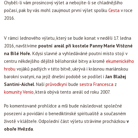
Chyběl-li vám prosincový výlet a nebojíte-li se chladnějšího
počasí, pak by vás mohl zaujmout první výlet spolku
Cesta
v roce
2016.
V rámci lednového výletu, který se bude konat v neděli 17. ledna
2016, navštívíme
poutní areál při kostele Panny Marie Vítězné
na Bílé Hoře.
Kdysi slavné a vyhledáváné poutní místo stojí v
centru někdejšího dějiště bělohorské bitvy a kromě
ekumenického
hrobu
vojáků padlých v této bitvě, ukrývá i krásnou mariánskou
barokní svatyni, na jejíž dnešní podobě se podílel i
Jan Blažej
Santini-Aichel
. Naší
průvodkyní
bude
sestra
Francesca
z
komunity Venio
, která obývá tento areál od roku 2007.
Po komentované prohlídce a mši bude následovat společné
posezení a povídání o benediktinské spiritualitě a současném
životě v klášteře. Odpolední část výletu strávíme procházkou
v
oboře Hvězda
.