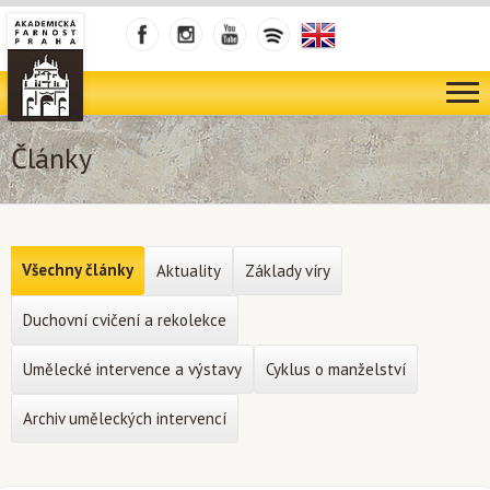
Články
Všechny články
Aktuality
Základy víry
Duchovní cvičení a rekolekce
Umělecké intervence a výstavy
Cyklus o manželství
Archiv uměleckých intervencí