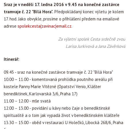
Sraz je v neděli 17. ledna 2016 v 9.45 na konečné zastávce
tramvaje č. 22 "Bílá Hora".
Předpokládaný konec výletu je kolem
17. hod. Jako obvykle, prosíme o přihlášení předem na emailové
adrese
spolekcesta(zavinac)email.cz
.
Za výletní spolek Cesta srdečně zvou
Larisa Jurkivová a Jana Závěrková
Itinerář:
09.45 - sraz na konečné zastávce tramvaje č. 22 "Bílá Hora"
10.00 – 11.00 - komentovaná prohlídka poutního areálu při
kostele Panny Marie Vítězné (Opatství Venio, Klášter
benediktinek, Karlovarská 3/6, Praha 17)
11.00 – 12.00 - mše svatá
12.00 – 13.00 - povídání u kávy nebo čaje o benediktinské
spiritualitě a o tom jak vypadá život v benediktinském klášteře
13.30 – 15.00 - oběd v restauraci U Holečků, Libocká 268/6, Praha