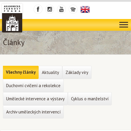
Články
Všechny články
Aktuality
Základy víry
Duchovní cvičení a rekolekce
Umělecké intervence a výstavy
Cyklus o manželství
Archiv uměleckých intervencí