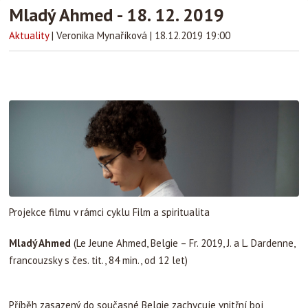
Mladý Ahmed - 18. 12. 2019
Aktuality
|
Veronika Mynaříková
|
18.12.2019 19:00
Projekce filmu v rámci cyklu Film a spiritualita
Mladý Ahmed
(Le Jeune Ahmed, Belgie – Fr. 2019, J. a L. Dardenne,
francouzsky s čes. tit., 84 min., od 12 let)
Příběh zasazený do současné Belgie zachycuje vnitřní boj