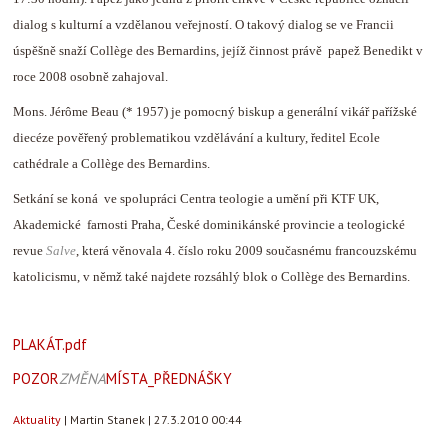
dialog s kulturní a vzdělanou veřejností. O takový dialog se ve Francii
úspěšně snaží Collège des Bernardins, jejíž činnost právě papež Benedikt v
roce 2008 osobně zahajoval.
Mons. Jérôme Beau (* 1957) je pomocný biskup a generální vikář pařížské
diecéze pověřený problematikou vzdělávání a kultury, ředitel Ecole
cathédrale a Collège des Bernardins.
Setkání se koná ve spolupráci Centra teologie a umění při KTF UK,
Akademické farnosti Praha, České dominikánské provincie a teologické
revue
Salve
, která věnovala 4. číslo roku 2009 současnému francouzskému
katolicismu, v němž také najdete rozsáhlý blok o Collège des Bernardins.
PLAKÁT.pdf
POZOR
ZMĚNA
MÍSTA_PŘEDNÁŠKY
Aktuality
|
Martin Stanek
|
27.3.2010 00:44