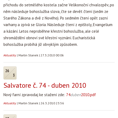
příchodu do setmělého kostela začne Velikonoční chvalozpěv, po
něm následuje bohoslužba slova, čte se devět čtení (sedm ze
Starého Zákona a dvě z Nového). Po sedmém čtení opět zazní
varhany a zpívá se Gloria. Následuje čtení z epištoly, Evangelium
a kázání. Letos neproběhne křestní bohoslužba, ale celé
shromáždění obnoví své křestní vyznání. Eucharistická
bohoslužba probíhá již obvyklým způsobem.
Aktuality
|
Martin Stanek
|
27.3.2010 00:06
26
3
Salvatore č. 74 - duben 2010
Nový farní zpravodaj ke stažení zde:
74
duben
2010.pdf
Aktuality
|
Martin Stanek
|
26.3.2010 23:56