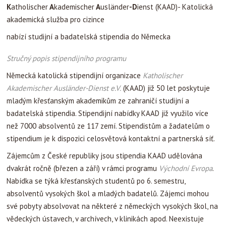
K
atholischer
A
kademischer
A
usländer
-D
ienst
(KAAD)- Katolická
akademická služba pro cizince
nabízí studijní a badatelská stipendia do Německa
Stručný popis stipendijního programu
Německá katolická stipendijní organizace
Katholischer
Akademischer Ausländer-Dienst e.V.
(KAAD) již 50 let poskytuje
mladým křesťanským akademikům ze zahraničí studijní a
badatelská stipendia. Stipendijní nabídky KAAD již využilo více
než 7000 absolventů ze 117 zemí. Stipendistům a žadatelům o
stipendium je k dispozici celosvětová kontaktní a partnerská síť.
Zájemcům z České republiky jsou stipendia KAAD udělována
dvakrát ročně (březen a září) v rámci programu
Východní Evropa
.
Nabídka se týká křesťanských studentů po 6. semestru,
absolventů vysokých škol a mladých badatelů. Zájemci mohou
své pobyty absolvovat na některé z německých vysokých škol, na
vědeckých ústavech, v archívech, v klinikách apod. Neexistuje