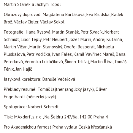
Martin Staněk a Jáchym Topol
Obrazový doprovod: Magdalena Bartáková, Eva Brodská, Radek
Brož, Václav Cigler, Václav Sokol
Fotografie: Hana Rysová, Martin Staněk, Petr S.Vacík, Norbert
Schmidt, Libor Teplý, Petr Neubert, Jozef Murín, Andrej Kutarňa,
Martin Vičan, Martin Stanovský, Ondřej Besperát, Michaela
Pluskalová, Petr Vodička, Ivan Fales, Kamil Vavřinec Mareš, Dana
Peterková, Veronika Lukáčiková, Šimon Trlifaj, Martin Říha, Tomáš
Fénix, Jan Hajič
Jazyková korektura: Danuše Večeřová
Překlady resumé: Tomáš Jajtner (anglický jazyk), Oliver
Engelhardt (německý jazyk)
Spolupráce: Norbert Schmidt
Tisk: MAxdorf, s. r. o., Na Šejdru 247/6a, 142 00 Praha 4
Pro Akademickou farnost Praha vydala Česká křesťanská