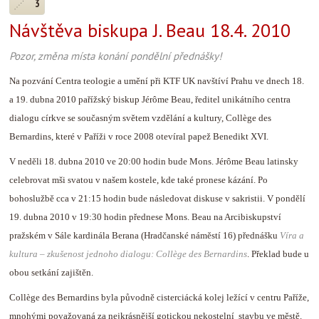
3
Návštěva biskupa J. Beau 18.4. 2010
Pozor, změna místa konání pondělní přednášky!
Na pozvání Centra teologie a umění při KTF UK navštíví Prahu ve dnech 18.
a 19. dubna 2010 pařížský biskup Jérôme Beau, ředitel unikátního centra
dialogu církve se současným světem vzdělání a kultury, Collège des
Bernardins, které v Paříži v roce 2008 otevíral papež Benedikt XVI.
V neděli 18. dubna 2010 ve 20:00 hodin bude Mons. Jérôme Beau latinsky
celebrovat mši svatou v našem kostele, kde také pronese kázání. Po
bohoslužbě cca v 21:15 hodin bude následovat diskuse v sakristii. V pondělí
19. dubna 2010 v 19:30 hodin přednese Mons. Beau na Arcibiskupství
pražském v Sále kardinála Berana (Hradčanské náměstí 16) přednášku
Víra a
kultura – zkušenost jednoho dialogu: Collège des Bernardins
. Překlad bude u
obou setkání zajištěn.
Collège des Bernardins byla původně cisterciácká kolej ležící v centru Paříže,
mnohými považovaná za nejkrásnější gotickou nekostelní stavbu ve městě.