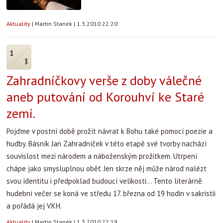
Aktuality
|
Martin Stanek
|
1.3.2010 22:20
1
3
Zahradníčkovy verše z doby válečné
aneb putování od Korouhví ke Staré
zemi.
Pojďme v postní době prožít návrat k Bohu také pomocí poezie a
hudby. Básník Jan Zahradníček v této etapě své tvorby nachází
souvislost mezi národem a náboženským prožitkem. Utrpení
chápe jako smysluplnou oběť. Jen skrze něj může národ nalézt
svou identitu i předpoklad budoucí velikosti... Tento literárně
hudební večer se koná ve středu 17. března od 19 hodin v sakristii
a pořádá jej VKH.
Aktuality
|
Martin Stanek
|
1.3.2010 22:19