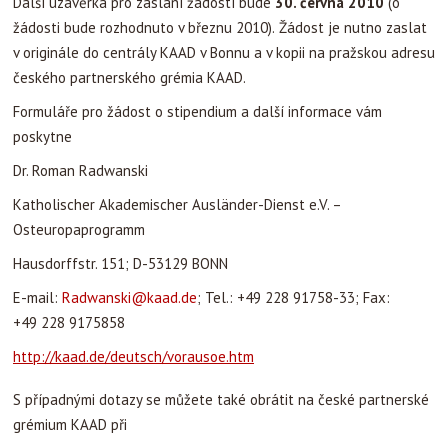
Další uzávěrka pro zaslání žádostí bude
30. června 2010
(o
žádosti bude rozhodnuto v březnu 2010).
Žádost je nutno zaslat
v originále do centrály KAAD v Bonnu a v kopii na pražskou adresu
českého partnerského grémia KAAD.
Formuláře pro žádost o stipendium a další informace vám
poskytne
Dr. Roman Radwanski
Katholischer Akademischer Ausländer-Dienst e.V. –
Osteuropaprogramm
Hausdorffstr. 151; D-53129 BONN
E-mail:
Radwanski@kaad.de
; Tel.: +49 228 91758-33; Fax:
+49 228 9175858
http://kaad.de/deutsch/vorausoe.htm
S případnými dotazy se můžete také obrátit na české partnerské
grémium KAAD při