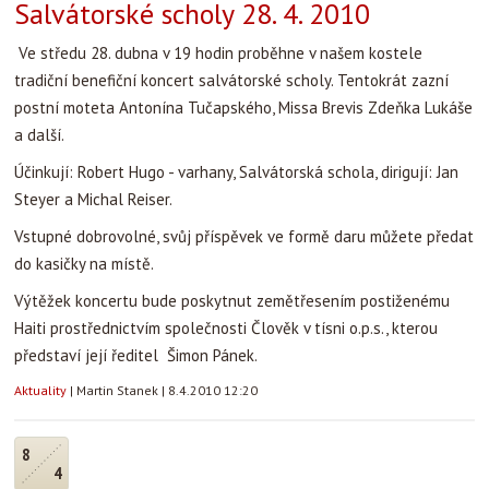
Salvátorské scholy 28. 4. 2010
Ve středu 28. dubna v 19 hodin proběhne v našem kostele
tradiční benefiční koncert salvátorské scholy. Tentokrát zazní
postní moteta Antonína Tučapského, Missa Brevis Zdeňka Lukáše
a další.
Účinkují: Robert Hugo - varhany, Salvátorská schola, dirigují: Jan
Steyer a Michal Reiser.
Vstupné dobrovolné, svůj příspěvek ve formě daru můžete předat
do kasičky na místě.
Výtěžek koncertu bude poskytnut zemětřesením postiženému
Haiti prostřednictvím společnosti Člověk v tísni o.p.s., kterou
představí její ředitel Šimon Pánek.
Aktuality
|
Martin Stanek
|
8.4.2010 12:20
8
4