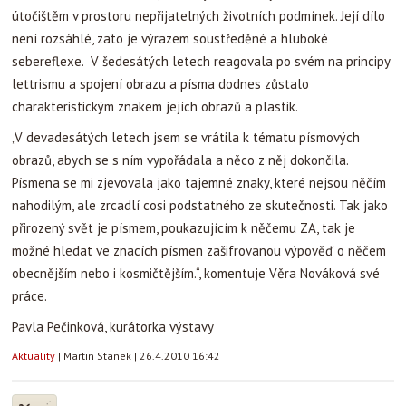
útočištěm v prostoru
nepřijatelných životních podmínek. Její dílo
není rozsáhlé, zato je výrazem soustředěné a hluboké
sebereflexe. V šedesátých letech reagovala po svém na principy
lettrismu a spojení obrazu a písma dodnes zůstalo
charakteristickým znakem jejích obrazů a plastik.
„V devadesátých letech jsem se vrátila k tématu písmových
obrazů, abych se s ním vypořádala a něco z něj dokončila.
Písmena se mi zjevovala jako tajemné znaky, které nejsou něčím
nahodilým, ale zrcadlí cosi podstatného ze skutečnosti. Tak jako
přirozený svět je písmem, poukazujícím k něčemu ZA, tak je
možné hledat ve znacích písmen zašifrovanou výpověď o něčem
obecnějším nebo i kosmičtějším.“, komentuje Věra Nováková své
práce.
Pavla Pečinková, kurátorka výstavy
Aktuality
|
Martin Stanek
|
26.4.2010 16:42