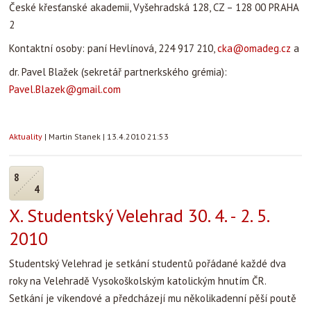
České křesťanské akademii, Vyšehradská 128, CZ – 128 00 PRAHA
2
Kontaktní osoby: paní Hevlínová, 224 917 210,
cka@omadeg.cz
a
dr. Pavel Blažek (sekretář partnerkského grémia):
Pavel.Blazek@gmail.com
Aktuality
|
Martin Stanek
|
13.4.2010 21:53
8
4
X. Studentský Velehrad 30. 4. - 2. 5.
2010
Studentský Velehrad je setkání studentů pořádané každé dva
roky na Velehradě Vysokoškolským katolickým hnutím ČR.
Setkání je víkendové a předcházejí mu několikadenní pěší poutě