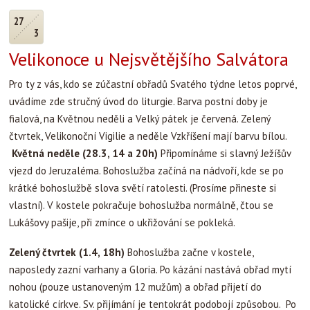
27
3
Velikonoce u Nejsvětějšího Salvátora
Pro ty z vás, kdo se zúčastní obřadů Svatého týdne letos poprvé,
uvádíme zde stručný úvod do liturgie. Barva postní doby je
fialová, na Květnou neděli a Velký pátek je červená. Zelený
čtvrtek, Velikonoční Vigilie a neděle Vzkříšení mají barvu bílou.
Květná neděle (28.3, 14 a 20h)
Připomínáme si slavný Ježíšův
vjezd do Jeruzaléma. Bohoslužba začíná na nádvoří, kde se po
krátké bohoslužbě slova světí ratolesti. (Prosíme přineste si
vlastní). V kostele pokračuje bohoslužba normálně, čtou se
Lukášovy pašije, při zmínce o ukřižování se pokleká.
Zelený čtvrtek (1.4, 18h)
Bohoslužba začne v kostele,
naposledy zazní varhany a Gloria. Po kázání nastává obřad mytí
nohou (pouze ustanoveným 12 mužům) a obřad přijetí do
katolické církve. Sv. přijímání je tentokrát podobojí způsobou. Po