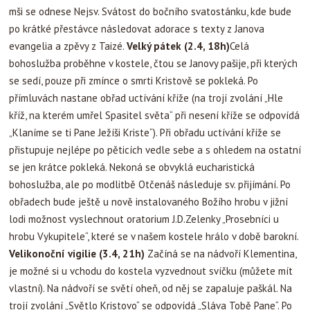
mši se odnese Nejsv. Svátost do bočního svatostánku, kde bude
po krátké přestávce následovat adorace s texty z Janova
evangelia a zpěvy z Taizé.
Velký pátek (2.4, 18h)
Celá
bohoslužba proběhne v kostele, čtou se Janovy pašije, při kterých
se sedí, pouze při zmínce o smrti Kristově se pokleká. Po
přímluvách nastane obřad uctívání kříže (na trojí zvolání „Hle
kříž, na kterém umřel Spasitel světa“ při nesení kříže se odpovídá
„Klaníme se ti Pane Ježíši Kriste“). Při obřadu uctívání kříže se
přistupuje nejlépe po pěticích vedle sebe a s ohledem na ostatní
se jen krátce pokleká. Nekoná se obvyklá eucharistická
bohoslužba, ale po modlitbě Otčenáš následuje sv. přijímání. Po
obřadech bude ještě u nově instalovaného Božího hrobu v jižní
lodi možnost vyslechnout oratorium J.D.Zelenky „Prosebníci u
hrobu Vykupitele“, které se v našem kostele hrálo v době barokní.
Velikonoční vigilie (3.4, 21h)
Začíná se na nádvoří Klementina,
je možné si u vchodu do kostela vyzvednout svíčku (můžete mít
vlastní). Na nádvoří se světí oheň, od něj se zapaluje paškál. Na
trojí zvolání „Světlo Kristovo“ se odpovídá „Sláva Tobě Pane“. Po