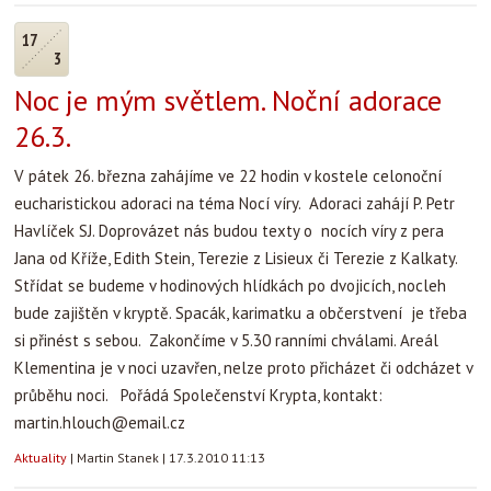
17
3
Noc je mým světlem. Noční adorace
26.3.
V pátek 26. března zahájíme ve 22 hodin v kostele celonoční
eucharistickou adoraci na téma Nocí víry. Adoraci zahájí P. Petr
Havlíček SJ. Doprovázet nás budou texty o nocích víry z pera
Jana od Kříže, Edith Stein, Terezie z Lisieux či Terezie z Kalkaty.
Střídat se budeme v hodinových hlídkách po dvojicích, nocleh
bude zajištěn v kryptě. Spacák, karimatku a občerstvení je třeba
si přinést s sebou. Zakončíme v 5.30 ranními chválami. Areál
Klementina je v noci uzavřen, nelze proto přicházet či odcházet v
průběhu noci. Pořádá Společenství Krypta, kontakt:
martin.hlouch@email.cz
Aktuality
|
Martin Stanek
|
17.3.2010 11:13