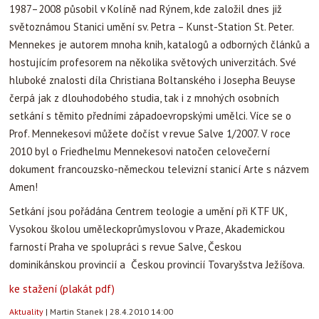
1987–2008 působil v Kolíně nad Rýnem, kde založil dnes již
světoznámou Stanici umění sv. Petra – Kunst-Station St. Peter.
Mennekes je autorem mnoha knih, katalogů a odborných článků a
hostujícím profesorem na několika světových univerzitách. Své
hluboké znalosti díla Christiana Boltanského i Josepha Beuyse
čerpá jak z dlouhodobého studia, tak i z mnohých osobních
setkání s těmito předními západoevropskými umělci. Více se o
Prof. Mennekesovi můžete dočíst v revue Salve 1/2007. V roce
2010 byl o Friedhelmu Mennekesovi natočen celovečerní
dokument francouzsko-německou televizní stanicí Arte s názvem
Amen!
Setkání jsou pořádána Centrem teologie a umění při KTF UK,
Vysokou školou uměleckoprůmyslovou v Praze, Akademickou
farností Praha ve spolupráci s revue Salve, Českou
dominikánskou provincií a Českou provincií Tovaryšstva Ježíšova.
ke stažení (plakát pdf)
Aktuality
|
Martin Stanek
|
28.4.2010 14:00