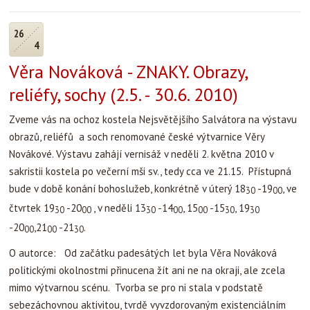
26
4
Věra Nováková - ZNAKY. Obrazy,
reliéfy, sochy (2.5. - 30.6. 2010)
Zveme vás na ochoz kostela Nejsvětějšího Salvátora na výstavu
obrazů, reliéfů a soch renomované české výtvarnice Věry
Novákové. Výstavu zahájí vernisáž v neděli 2. května 2010 v
sakristii kostela po večerní mši sv., tedy cca ve 21.15. Přístupná
bude v době konání bohoslužeb, konkrétně v úterý 18
-19
, ve
30
00
čtvrtek 19
-20
, v neděli 13
-14
, 15
-15
, 19
30
00
30
00
00
30
30
-20
,21
-21
.
00
00
30
O autorce: Od začátku padesátých let byla Věra Nováková
politickými okolnostmi přinucena žít ani ne na okraji, ale zcela
mimo výtvarnou scénu. Tvorba se pro ni stala v podstatě
sebezáchovnou aktivitou, tvrdě vyvzdorovaným existenciálním