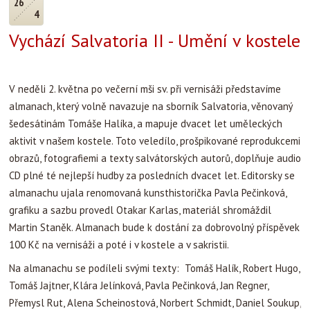
26
4
Vychází Salvatoria II - Umění v kostele
V neděli 2. května po večerní mši sv. při vernisáži představíme
almanach, který volně navazuje na sborník Salvatoria, věnovaný
šedesátinám Tomáše Halíka, a mapuje dvacet let uměleckých
aktivit v našem kostele. Toto veledílo, prošpikované reprodukcemi
obrazů, fotografiemi a texty salvátorských autorů, doplňuje audio
CD plné té nejlepší hudby za posledních dvacet let. Editorsky se
almanachu ujala renomovaná kunsthistorička Pavla Pečinková,
grafiku a sazbu provedl Otakar Karlas, materiál shromáždil
Martin Staněk. Almanach bude k dostání za dobrovolný příspěvek
100 Kč na vernisáži a poté i v kostele a v sakristii.
Na almanachu se podíleli svými texty: Tomáš Halík, Robert Hugo,
Tomáš Jajtner, Klára Jelínková, Pavla Pečinková, Jan Regner,
Přemysl Rut, Alena Scheinostová, Norbert Schmidt, Daniel Soukup,