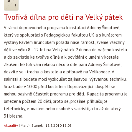
18
3
Tvořivá dílna pro děti na Velký pátek
V rámci doprovodného programu k instalaci Adrieny Šimotové,
který ve spolupráci s Pedagogickou fakultou UK a s kurátorem
výstavy Pavlem Brunclíkem pořádá naše farnost, zveme všechny
děti ve věku 8 - 12 let na Velký pátek 2.dubna do našeho kostela
a do sakristie ke tvořivé dílně a k povídání o umění v kostele.
Zkušení lektoři vám řeknou něco o díle paní Adrieny Šimotové,
dozvíte se i trochu o kostele a o přípravě na Velikonoce. V
sakristii si budete moci vyzkoušet zajímavou výtvarnou techniku.
Sraz bude v 10.00 před kostelem. Doprovázející dospělí se
mohou pasivně účastnit programu pro děti. Kapacita programu je
omezena počtem 20 dětí, proto se, prosíme, přihlašujte
telefonicky, e-mailem nebo osobně v sakristii, a to až do úterý
31.března.
Aktuality
|
Martin Stanek
|
18.3.2010 16:08