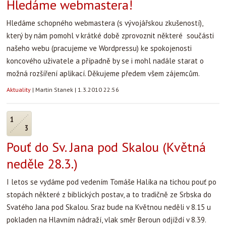
Hledáme webmastera!
Hledáme schopného webmastera (s vývojářskou zkušeností),
který by nám pomohl v krátké době zprovoznit některé součásti
našeho webu (pracujeme ve Wordpressu) ke spokojenosti
koncového uživatele a případně by se i mohl nadále starat o
možná rozšíření aplikací. Děkujeme předem všem zájemcům.
Aktuality
|
Martin Stanek
|
1.3.2010 22:56
1
3
Pouť do Sv. Jana pod Skalou (Květná
neděle 28.3.)
I letos se vydáme pod vedením Tomáše Halíka na tichou pouť po
stopách některé z biblických postav, a to tradičně ze Srbska do
Svatého Jana pod Skalou. Sraz bude na Květnou neděli v 8.15 u
pokladen na Hlavním nádraží, vlak směr Beroun odjíždí v 8.39.