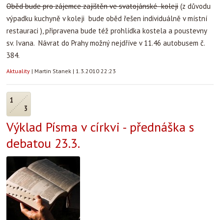
Oběd bude pro zájemce zajištěn ve svatojánské koleji
(z důvodu
výpadku kuchyně v koleji bude oběd řešen individuálně v místní
restauraci ), připravena bude též prohlídka kostela a poustevny
sv. Ivana. Návrat do Prahy možný nejdříve v 11.46 autobusem č.
384.
Aktuality
|
Martin Stanek
|
1.3.2010 22:23
1
3
Výklad Písma v církvi - přednáška s
debatou 23.3.