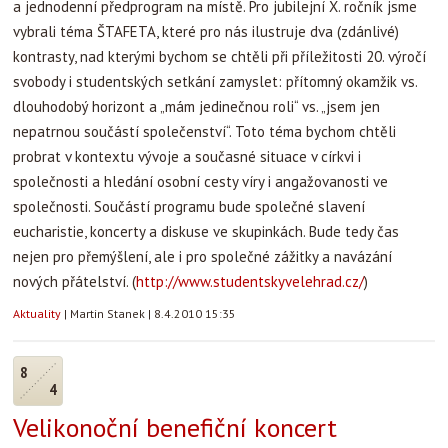
a jednodenní předprogram na místě. Pro jubilejní X. ročník jsme
vybrali téma ŠTAFETA, které pro nás ilustruje dva (zdánlivé)
kontrasty, nad kterými bychom se chtěli při příležitosti 20. výročí
svobody i studentských setkání zamyslet: přítomný okamžik vs.
dlouhodobý horizont a „mám jedinečnou roli“ vs. „jsem jen
nepatrnou součástí společenství“. Toto téma bychom chtěli
probrat v kontextu vývoje a současné situace v církvi i
společnosti a hledání osobní cesty víry i angažovanosti ve
společnosti. Součástí programu bude společné slavení
eucharistie, koncerty a diskuse ve skupinkách. Bude tedy čas
nejen pro přemýšlení, ale i pro společné zážitky a navázání
nových přátelství. (
http://www.studentskyvelehrad.cz/
)
Aktuality
|
Martin Stanek
|
8.4.2010 15:35
8
4
Velikonoční benefiční koncert