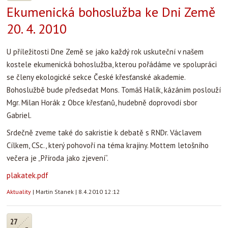
Ekumenická bohoslužba ke Dni Země
20. 4. 2010
U příležitosti Dne Země se jako každý rok uskuteční v našem
kostele ekumenická bohoslužba, kterou pořádáme ve spolupráci
se členy ekologické sekce České křesťanské akademie.
Bohoslužbě bude předsedat Mons. Tomáš Halík, kázáním poslouží
Mgr. Milan Horák z Obce křesťanů, hudebně doprovodí sbor
Gabriel.
Srdečně zveme také do sakristie k debatě s RNDr. Václavem
Cílkem, CSc., který pohovoří na téma krajiny. Mottem letošního
večera je „Příroda jako zjevení“.
plakatek.pdf
Aktuality
|
Martin Stanek
|
8.4.2010 12:12
27