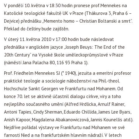
V pondělí 10. května v 18:30 hodin pronese prof.Mennekes na
Katolické teologické fakultě UK v Praze (Thákurova 3, Praha 6 –
Dejvice) přednášku „Memento homo – Christian Boltanski a smrt“.
Překlad do češtiny bude zajištěn.
V úterý 11. května 2010 v 17:00 hodin bude následovat
přednáška v anglickém jazyce „Joseph Beuys: The End of the
20th Century“ na Vysoké škole uměleckoprůmyslové v Praze
(náměstí Jana Palacha 80, 116 93 Praha 1).
Prof. Friedhelm Mennekes SJ (* 1940), jezuita a emeritní profesor
praktické teologie a sociologie náboženství na Phil.-theol.
Hochschule Sankt Georgen ve Frankfurtu nad Mohanem. Od
konce 70. let se aktivně účastnil dialogu církve, víry a toho
nejlepšího současného umění (Alfred Hrdlicka, Arnulf Rainer,
Antoni Tapies, Cindy Sherman, Eduardo Chillida, James Lee Byars,
Anish Kapoor, Magdalena Abakanowiczová, Jannis Kounellis atd.).
Nejdříve pořádal výstavy ve Frankfurtu nad Mohanem ve své
farnosti Nied a na frankfurtském hlavním nádraží. V letech