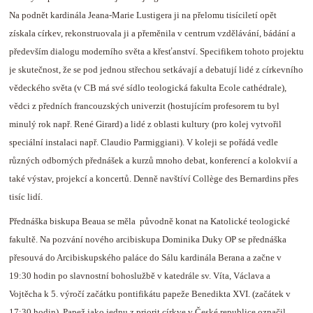
Na podnět kardinála Jeana-Marie Lustigera ji na přelomu tisíciletí opět
získala církev, rekonstruovala ji a přeměnila v centrum vzdělávání, bádání a
především dialogu moderního světa a křesťanství. Specifikem tohoto projektu
je skutečnost, že se pod jednou střechou setkávají a debatují lidé z církevního
vědeckého světa (v CB má své sídlo teologická fakulta Ecole cathédrale),
vědci z předních francouzských univerzit (hostujícím profesorem tu byl
minulý rok např. René Girard) a lidé z oblasti kultury (pro kolej vytvořil
speciální instalaci např. Claudio Parmiggiani). V koleji se pořádá vedle
různých odborných přednášek a kurzů mnoho debat, konferencí a kolokvií a
také výstav, projekcí a koncertů. Denně navštíví Collège des Bernardins přes
tisíc lidí.
Přednáška biskupa Beaua se měla původně konat na Katolické teologické
fakultě. Na pozvání nového arcibiskupa Dominika Duky OP se přednáška
přesouvá do Arcibiskupského paláce do Sálu kardinála Berana a začne v
19:30 hodin po slavnostní bohoslužbě v katedrále sv. Víta, Václava a
Vojtěcha k 5. výročí začátku pontifikátu papeže Benedikta XVI. (začátek v
17:30 hodin). Papež jako jednu z priorit církve v České republice označil