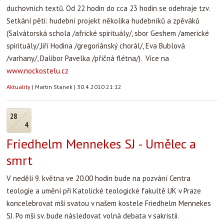
duchovních textů. Od 22 hodin do cca 23 hodin se odehraje tzv.
Setkání pěti: hudební projekt několika hudebníků a zpěváků
(Salvátorská schola /africké spirituály/, sbor Geshem /americké
spirituály/,Jiří Hodina /gregoriánský chorál/, Eva Bublová
/varhany/, Dalibor Pavelka /příčná flétna/). Více na
www.nockostelu.cz
Aktuality
|
Martin Stanek
|
30.4.2010 21:12
28
4
Friedhelm Mennekes SJ - Umělec a
smrt
V neděli 9. května ve 20.00 hodin bude na pozvání Centra
teologie a umění při Katolické teologické fakultě UK v Praze
koncelebrovat mši svatou v našem kostele Friedhelm Mennekes
SJ. Po mši sv. bude následovat volná debata v sakristii.