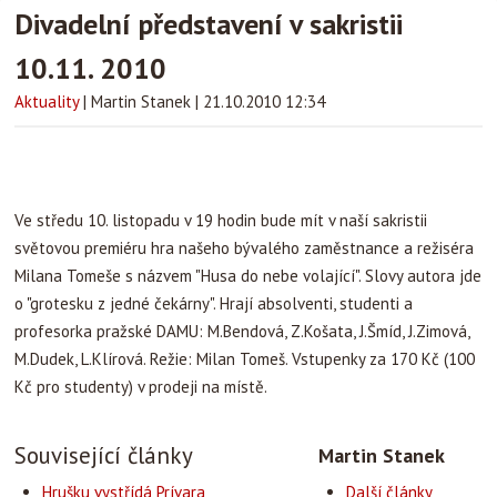
Divadelní představení v sakristii
10.11. 2010
Aktuality
|
Martin Stanek
|
21.10.2010 12:34
Ve středu 10. listopadu v 19 hodin bude mít v naší sakristii
světovou premiéru hra našeho bývalého zaměstnance a režiséra
Milana Tomeše s názvem "Husa do nebe volající". Slovy autora jde
o "grotesku z jedné čekárny". Hrají absolventi, studenti a
profesorka pražské DAMU: M.Bendová, Z.Košata, J.Šmíd, J.Zimová,
M.Dudek, L.Klírová. Režie: Milan Tomeš. Vstupenky za 170 Kč (100
Kč pro studenty) v prodeji na místě.
Související články
Martin Stanek
Hrušku vystřídá Prívara
Další články