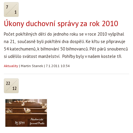
7
1
Úkony duchovní správy za rok 2010
Počet pokřtěných dětí do jednoho roku se v roce 2010 vyšplhal
na 21, současně byli pokřtěni dva dospělí. Ke křtu se připravuje
54 katechumenů, k biřmování 50 biřmovanců. Pět párů snoubenců
si udělilo svátost manželství. Pohřby byly v našem kostele tři.
Aktuality
|
Martin Stanek
|
7.1.2011 10:34
22
12