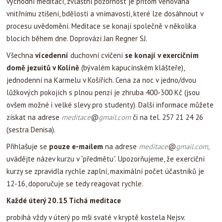
východní meditací, zvláštní pozornost je přitom věnována
vnitřnímu ztišení, bdělosti a vnímavosti, které lze dosáhnout v
procesu uvědomění. Meditace se konají společně v několika
blocích během dne. Doprovází Jan Regner SJ.
Všechna
vícedenní
duchovní cvičení
se konají v exercičním
domě jezuitů v Kolíně
(bývalém kapucínském klášteře),
jednodenní na Karmelu v Košířích. Cena za noc v jedno/dvou
lůžkových pokojích s plnou penzí je zhruba 400-300 Kč (jsou
ovšem možné i velké slevy pro studenty). Další informace můžete
získat na adrese
meditace
@
gmail.com
či na tel. 257 21 24 26
(sestra Denisa).
Přihlašuje se
pouze e-mailem
na adrese
meditace
@
gmail.com,
uvádějte název kurzu v “předmětu”. Upozorňujeme, že exerciční
kurzy se zpravidla rychle zaplní, maximální počet účastníků je
12-16, doporučuje se tedy reagovat rychle.
Každé úterý 20.15 Tichá meditace
probíhá vždy v úterý po mši svaté v kryptě kostela Nejsv.