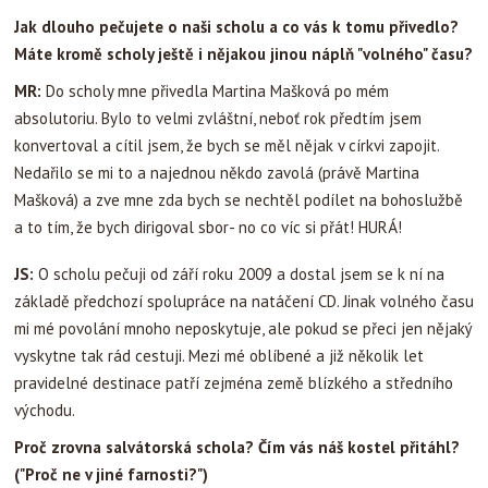
Jak dlouho pečujete o naši scholu a co vás k tomu přivedlo?
Máte kromě scholy ještě i nějakou jinou náplň "volného" času?
MR:
Do scholy mne přivedla Martina Mašková po mém
absolutoriu. Bylo to velmi zvláštní, neboť rok předtím jsem
konvertoval a cítil jsem, že bych se měl nějak v církvi zapojit.
Nedařilo se mi to a najednou někdo zavolá (právě Martina
Mašková) a zve mne zda bych se nechtěl podílet na bohoslužbě
a to tím, že bych dirigoval sbor- no co víc si přát! HURÁ!
JS:
O scholu pečuji od září roku 2009 a dostal jsem se k ní na
základě předchozí spolupráce na natáčení CD. Jinak volného času
mi mé povolání mnoho neposkytuje, ale pokud se přeci jen nějaký
vyskytne tak rád cestuji. Mezi mé oblíbené a již několik let
pravidelné destinace patří zejména země blízkého a středního
východu.
Proč zrovna salvátorská schola? Čím vás náš kostel přitáhl?
("Proč ne v jiné farnosti?")