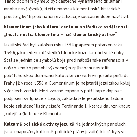
Tímto počinem by mělo být částečně vynahrazeno zklamání
mnoha návštěvníků, kteří nemohou klementinské historické
prostory, kvůli probíhající revitalizaci, v současné době navštívit.
Klementinum jako kulturní centrum a středisko vzdělanosti –
„Insula nostra Clementina – náš klementinský ostrov“
Jezuitský řád byl založen roku 1534 (papežem potvrzen roku
1540), jako jeden z důsledků hluboké krize katolictví té doby.
Stal se jedním ze symbolů boje proti náboženské reformaci a v
našich zemích pomohl významným způsobem nastolit
pobělohorskou dominanci katolické církve. První jezuité přišli do
Prahy již v roce 1556 a Klementinum je nejstarší jezuitskou kolejí
v českých zemích. Mezi vzácné exponáty patří kopie dopisu s
podpisem sv. Ignáce z Loyoly, zakladatele jezuitského řádu a
kopie zakládací listiny císaře Ferdinanda I., kterou dal vzniknout
„koleji“ a škole u sv. Klimenta.
Kulturně politické aktivity jezuitů
Na jednotlivých panelech
jsou zmapovány kulturně-politické plány jezuitů, které byly ve