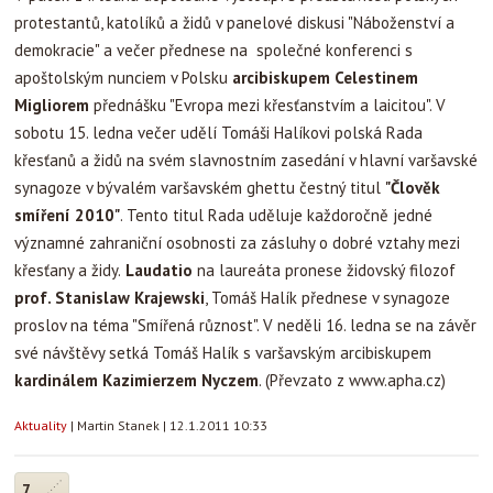
protestantů, katolíků a židů v panelové diskusi "Náboženství a
demokracie" a večer přednese na společné konferenci s
apoštolským nunciem v Polsku
arcibiskupem Celestinem
Migliorem
přednášku "Evropa mezi křesťanstvím a laicitou". V
sobotu 15. ledna večer udělí Tomáši Halíkovi polská Rada
křesťanů a židů na svém slavnostním zasedání v hlavní varšavské
synagoze v bývalém varšavském ghettu čestný titul
"Člověk
smíření 2010"
. Tento titul Rada uděluje každoročně jedné
významné zahraniční osobnosti za zásluhy o dobré vztahy mezi
křesťany a židy.
Laudatio
na laureáta pronese židovský filozof
prof. Stanislaw Krajewski
, Tomáš Halík přednese v synagoze
proslov na téma "Smířená různost". V neděli 16. ledna se na závěr
své návštěvy setká Tomáš Halík s varšavským arcibiskupem
kardinálem Kazimierzem Nyczem
. (Převzato z www.apha.cz)
Aktuality
|
Martin Stanek
|
12.1.2011 10:33
7