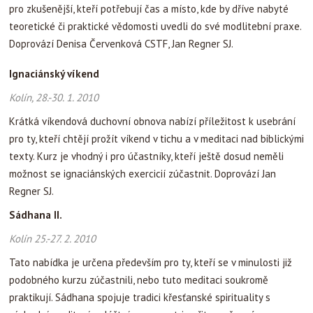
pro zkušenější, kteří potřebují čas a místo, kde by dříve nabyté
teoretické či praktické vědomosti uvedli do své modlitební praxe.
Doprovází Denisa Červenková CSTF, Jan Regner SJ.
Ignaciánský víkend
Kolín, 28.-30. 1. 2010
Krátká víkendová duchovní obnova nabízí příležitost k usebrání
pro ty, kteří chtějí prožít víkend v tichu a v meditaci nad biblickými
texty. Kurz je vhodný i pro účastníky, kteří ještě dosud neměli
možnost se ignaciánských exercicií zúčastnit. Doprovází Jan
Regner SJ.
Sádhana II.
Kolín 25.-27. 2. 2010
Tato nabídka je určena především pro ty, kteří se v minulosti již
podobného kurzu zúčastnili, nebo tuto meditaci soukromě
praktikují. Sádhana spojuje tradici křesťanské spirituality s