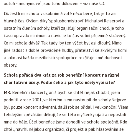
autoři - anonymové“ jsou toho důkazem – viz naše CD.
JS:
Jestli mi schola v osobním životě něco bere, tak je to asi
hlavně čas. Ovšem díky "spolusbormistrovi" Michalovi Reiserovi a
ostatním členům scholy, kteří zajišťují organizační chod, je toho
času opravdu minimum a navíc je to čas velmi příjemně strávený.
Co mi schola dává? Tak tady by ten výčet byl asi dlouhý. Mimo
jiné radost z dobře prováděné hudby, přátelství se skvělými lidmi
a jako asi každá mezilidská spolupráce rozšiřuje i mé duchovní
obzory.
Schola pořádá dva krát za rok benefiční koncert na různé
charitativní účely. Podle čeho a jak tyto účely vybíráte?
MR:
Benefiční koncerty, aniž bych se chtěl nějak chlubit, jsem
podnítil v roce 2001, ve kterém jsem nastoupil do scholy Nejprve
byl pouze koncert adventní, další rok se přidal i velikonoční. Všem
tehdejším zpěvákům děkuji, že se této myšlenky ujali a neposlali
mne do háje. Účel benefice jsme dohodli ve schole společně. Kdo
chtěl, navrhl nějakou organizaci, či projekt a pak hlasováním se