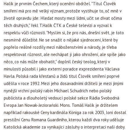
Halík je prvním Čechem, který ocenění obdržel.
"Titul Člověk
smíření má pro mě velký význam, protože vystihuje to, oč mně v
životě opravdu jde: Hledat mosty mezi lidmi, učit se dívat očima
těch druhých," řekl T.Halík ČTK a České televizi a vyzval k
respektu vůči různosti. "Myslím si, že pro nás, dnešní svět, je toto
nesmírně důležité. Ne se snažit o nějaké sjednocení, které by
popřelo reálné rozdíly mezi náboženstvími a národy, je třeba
respektovat různost, ale nechápat ji jako ohrožení, ale spíše jako
něco, co nás může obohatit," doplnil český teolog, který v
minulosti působil i jako externí poradce exprezidenta Václava
Havla. Polská rada křesťanů a židů titul Člověk smíření poprvé
udělila v roce 1992. Mezi jeho dosavadními držiteli je mezi jinými
nynější vrchní polský rabín Michael Schudrich nebo polský
publicista a dlouholetý vedoucí polské sekce Rádia Svobodná
Evropa Jan Nowak-Jeziorański. Mons. Tomáš Halík je držitelem
například rakouské Ceny kardinála Königa za rok 2003, loni dostal
prestižní Cenu Romana Guardiniho, kterou každí dva roky uděluje
Katolická akademie za vynikající zásluhy o interpretaci naší doby.