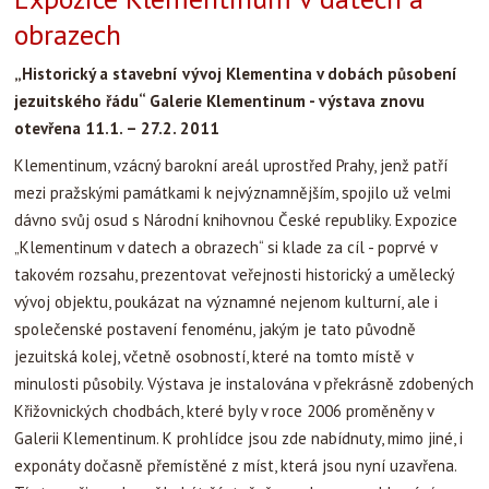
obrazech
„Historický a stavební vývoj Klementina v dobách působení
jezuitského řádu“ Galerie Klementinum - výstava znovu
otevřena 11.1. – 27.2. 2011
Klementinum, vzácný barokní areál uprostřed Prahy, jenž patří
mezi pražskými památkami k nejvýznamnějším, spojilo už velmi
dávno svůj osud s Národní knihovnou České republiky. Expozice
„Klementinum v datech a obrazech“ si klade za cíl - poprvé v
takovém rozsahu, prezentovat veřejnosti historický a umělecký
vývoj objektu, poukázat na významné nejenom kulturní, ale i
společenské postavení fenoménu, jakým je tato původně
jezuitská kolej, včetně osobností, které na tomto místě v
minulosti působily.
Výstava je instalována v překrásně zdobených
Křižovnických chodbách, které byly v roce 2006 proměněny v
Galerii Klementinum. K prohlídce jsou zde nabídnuty, mimo jiné, i
exponáty dočasně přemístěné z míst, která jsou nyní uzavřena.