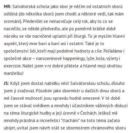
MR:
Salvátorská schola jako sbor je něčím od ostatních sborů
odlišná (do několika sborů jsem chodil a některé vedl, tak mám
srovnání). Především se nenacvičuje celý rok, aby to co se
nacvičilo, se někde předvedlo, ale po poměrně krátké době
nácviku se vše nacvičené uplatní při liturgii. To je myslím hlavní
aspekt, který mne baví a baví asi i ostatní. Také je to
společenství lidí, kteří mají podobné hodnoty a cíle. Pořádáme i
společné akce – narozeninové happeningy, lyže, kola, výlety i
exercicie. Našel jsem v ní dobré přátele a hlavně mojí skvělou
manželku!
JS:
Když jsem dostal nabídku vést Salvátorskou scholu, dlouho
jsem ji zvažoval. Působím jako sbormistr u dalších dvou sborů a
mé časové možnosti jsou opravdu hodně omezené. V té době
jsem se stával svědkem a mnohdy i účastníkem vášnivých diskuzí
na téma liturgické hudby a její úrovně v Čechách. Jelikož mě
mnohdy prázdná a nicneřešící "tlachání" na toto téma začalo
ubíjet, uvítal jsem návrh stát se sbormistrem chrámového sboru