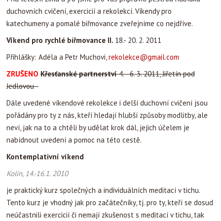
duchovních cvičení, exercicií a rekolekcí. Víkendy pro
katechumeny a pomalé biřmovance zveřejníme co nejdříve.
Víkend pro rychlé biřmovance II.
18.- 20. 2. 2011
Přihlášky: Adéla a Petr Muchovi,
rekolekce@gmail.com
ZRUŠENO
Křesťanské partnerství
4. - 6. 3. 2011, Jiřetín pod
Jedlovou -
Dále uvedené víkendové rekolekce i delší duchovní cvičení jsou
pořádány pro ty z nás, kteří hledají hlubší způsoby modlitby, ale
neví, jak na to a chtěli by udělat krok dál, jejich účelem je
nabídnout uvedení a pomoc na této cestě.
Kontemplativní víkend
Kolín, 14.-16.1. 2010
je praktický kurz společných a individuálních meditací v tichu.
Tento kurz je vhodný jak pro začátečníky, tj. pro ty, kteří se dosud
neúčastnili exercicií či nemají zkušenost s meditací v tichu, tak