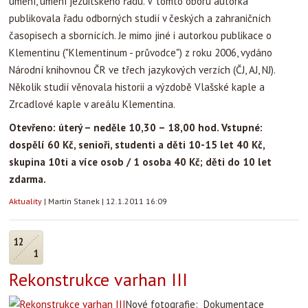
umění, umění jezuitského řádu. V tomto oboru autorka
publikovala řadu odborných studií v českých a zahraničních
časopisech a sbornících. Je mimo jiné i autorkou publikace o
Klementinu ("Klementinum - průvodce") z roku 2006, vydáno
Národní knihovnou ČR ve třech jazykových verzích (ČJ, AJ, NJ).
Několik studií věnovala historii a výzdobě Vlašské kaple a
Zrcadlové kaple v areálu Klementina.
Otevřeno: úterý – neděle 10,30 – 18,00 hod. Vstupné:
dospělí 60 Kč, senioři, studenti a děti 10-15 let 40 Kč,
skupina 10ti a více osob / 1 osoba 40 Kč; děti do 10 let
zdarma.
Aktuality
|
Martin Stanek
|
12.1.2011 16:09
12
1
Rekonstrukce varhan III
Nové fotografie: Dokumentace