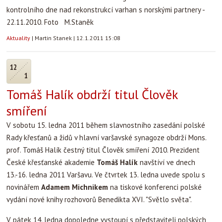
kontrolního dne nad rekonstrukcí varhan s norskými partnery -
22.11.2010. Foto M.Staněk
Aktuality
|
Martin Stanek
|
12.1.2011 15:08
12
1
Tomáš Halík obdrží titul Člověk
smíření
V sobotu 15. ledna 2011 během slavnostního zasedání polské
Rady křesťanů a židů v hlavní varšavské synagoze obdrží Mons.
prof. Tomáš Halík čestný titul Člověk smíření 2010. Prezident
České křesťanské akademie
Tom
áš Halík
navštíví ve dnech
13.-16. ledna 2011 Varšavu. Ve čtvrtek 13. ledna uvede spolu s
novinářem
Ada
mem Michnikem
na tiskové konferenci polské
vydání nové knihy rozhovorů Benedikta XVI. "Světlo světa".
V pátek 14. ledna dopoledne vystoupí s představiteli polských