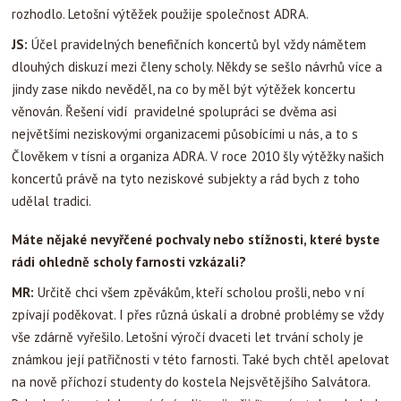
rozhodlo. Letošní výtěžek použije společnost ADRA.
JS:
Účel pravidelných benefičních koncertů byl vždy námětem
dlouhých diskuzí mezi členy scholy. Někdy se sešlo návrhů více a
jindy zase nikdo nevěděl, na co by měl být výtěžek koncertu
věnován. Řešení vidí pravidelné spolupráci se dvěma asi
největšími neziskovými organizacemi působícími u nás, a to s
Člověkem v tísni a organiza ADRA. V roce 2010 šly výtěžky našich
koncertů právě na tyto neziskové subjekty a rád bych z toho
udělal tradici.
Máte nějaké nevyřčené pochvaly nebo stížnosti, které byste
rádi ohledně scholy farnosti vzkázali?
MR:
Určitě chci všem zpěvákům, kteří scholou prošli, nebo v ní
zpívají poděkovat. I přes různá úskalí a drobné problémy se vždy
vše zdárně vyřešilo. Letošní výročí dvaceti let trvání scholy je
známkou její patřičnosti v této farnosti. Také bych chtěl apelovat
na nově příchozí studenty do kostela Nejsvětějšího Salvátora.