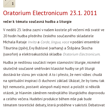
1
Oratorium Electronicum 23.1. 2011
večer k tématu s
oučasná hudba a liturgie
V neděli 23. ledna zazní v našem kostele při večerní mši svaté ve
20 hodin hudba předního českého současného skladatele
Michala Rataje
Invito
a
Corde, lingua, voce
v podání ensemble
Tiburtina (zpěv), Evy Bublové (varhany) a Štěpána Škocha
(saxofon) a elektroakustická skladba
Oratorium Electronicum
.
Hudba je nedílnou součástí nejen slavnostní liturgie, nicméně
skutečně současné směřování klasické hudby se při liturgii
dostává ke slovu jen vzácně. A to i přesto, že není vůbec chudá
na spirituální inspiraci či duchovní základ. Ukázat, že by tomu tak
být nemuselo, postavit alespoň malý most a položit si několik
otázek, je hlavním záměrem neobvyklého liturgického doprovodu
a celého večera. Hudební produkce během mše pak bude
tématem teoretické debaty, která proběhne v sakristii. Debatovat