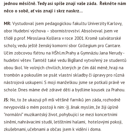
jednou měsíčně. Tedy asi spíše znají vaše záda. Řekněte nám
něco o sobě, ať vás znají i skrz naskrz...
MR:
Vystudoval jsem pedagogickou fakultu Univerzity Karlovy,
obor Hudební výchova – sbormistrovství. Absolvoval jsem ve
třídě p.prof. Miroslava Košlera v roce 2001. Kromě salvátorské
scholy, vedu ještě ženský komorní sbor Collegium pro Cantare.
Učím zobcovou flétnu na HŠhl.m.Prahy a Gymnáziu Jana Nerudy -
hudební větev. Tamtéž také vedu BigBand vytvořený ze studentů
obou škol. Ve volných chvílích, kterých je čím dál méně, hraji na
trombón a pokouším se psát vlastní skladby či úpravy pro různá
nástrojová uskupení. S mojí manželkou jsme se potkali právě ve
schole. Dnes máme dvě zdravé děti a bydlíme kousek za Prahou.
JS:
No, to že ukazuji při mši většině farníků jen záda, rozhodně
nevypovídá o mém postoji k nim:-)). Jinak myslím, že žiji úplně
"normální" muzikantský život, pohybující se mezi koncertními
síněmi, nahrávacími studii, letištními halami, hotelovými pokoji,
zkušebnami, učebnami a občas jsem k vidění i doma.