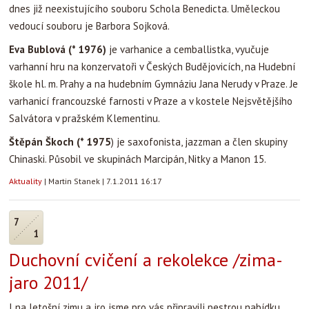
dnes již neexistujícího souboru Schola Benedicta. Uměleckou
vedoucí souboru je Barbora Sojková.
Eva Bublová
(* 1976
)
je
varhanice a cemballistka, vyučuje
varhanní hru na konzervatoři v Českých Budějovicích, na Hudební
škole hl. m. Prahy a na hudebním Gymnáziu Jana Nerudy v Praze. Je
varhanicí francouzské farnosti v Praze a v kostele Nejsvětějšího
Salvátora v pražském Klementinu.
Štěpán Škoch (* 1975
) je saxofonista, jazzman a člen skupiny
Chinaski. Působil ve skupinách Marcipán, Nitky a Manon 15.
Aktuality
|
Martin Stanek
|
7.1.2011 16:17
7
1
Duchovní cvičení a rekolekce /zima-
jaro 2011/
I na letošní zimu a jro jsme pro vás připravili pestrou nabídku