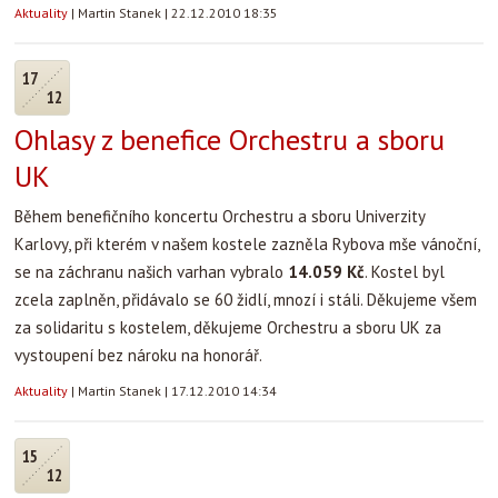
Aktuality
|
Martin Stanek
|
22.12.2010 18:35
17
12
Ohlasy z benefice Orchestru a sboru
UK
Během benefičního koncertu Orchestru a sboru Univerzity
Karlovy, při kterém v našem kostele zazněla Rybova mše vánoční,
se na záchranu našich varhan vybralo
14.059 Kč
. Kostel byl
zcela zaplněn, přidávalo se 60 židlí, mnozí i stáli. Děkujeme všem
za solidaritu s kostelem, děkujeme Orchestru a sboru UK za
vystoupení bez nároku na honorář.
Aktuality
|
Martin Stanek
|
17.12.2010 14:34
15
12