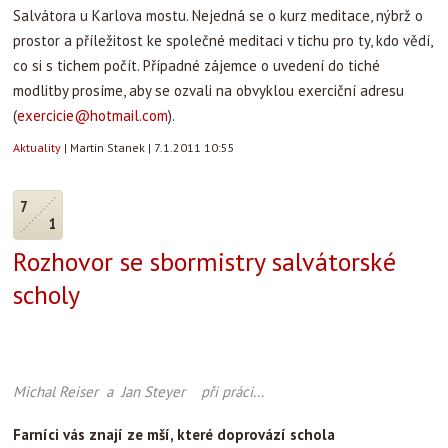
Salvátora u Karlova mostu. Nejedná se o kurz meditace, nýbrž o
prostor a příležitost ke společné meditaci v tichu pro ty, kdo vědí,
co si s tichem počít. Případné zájemce o uvedení do tiché
modlitby prosíme, aby se ozvali na obvyklou exerciční adresu
(
exercicie@hotmail.com
).
Aktuality
|
Martin Stanek
|
7.1.2011 10:55
7
1
Rozhovor se sbormistry salvátorské
scholy
Michal Reiser a Jan Steyer při práci...
Farníci vás znají ze mší, které doprovází schola