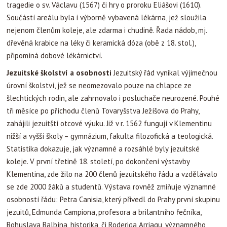
tragedie o sv. Václavu (1567) či hry o proroku Eliášovi (1610).
Součástí areálu byla i výborně vybavená lékárna, jež sloužila
nejenom členům koleje, ale zdarma i chudině. Řada nádob, mj.
dřevěná krabice na léky či keramická dóza (obě z 18. stol.),
připomíná dobové lékárnictví.
Jezuitské školství a osobnosti
Jezuitský řád vynikal výjimečnou
úrovní školství, jež se neomezovalo pouze na chlapce ze
šlechtických rodin, ale zahrnovalo i posluchače neurozené. Pouhé
tři měsíce po příchodu členů Tovaryšstva Ježíšova do Prahy,
zahájili jezuitští otcové výuku. Již v r. 1562 fungují v Klementinu
nižší a vyšší školy – gymnázium, fakulta filozofická a teologická.
Statistika dokazuje, jak významné a rozsáhlé byly jezuitské
koleje. V první třetině 18. století, po dokončení výstavby
Klementina, zde žilo na 200 členů jezuitského řádu a vzdělávalo
se zde 2000 žáků a studentů. Výstava rovněž zmiňuje významné
osobností řádu: Petra Canisia, který přivedl do Prahy první skupinu
jezuitů, Edmunda Campiona, profesora a brilantního řečníka,
Bohuslava Balbína, historika, či Roderiga Arriagu, významného