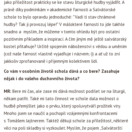
jako příležitost prakticky se ke stavu liturgické hudby vyjádřit. A
právě díky podmínkám v akademické farnosti a Salvátorské
schole to bylo opravdu jednoduché: "Vadí ti stav chrámové
hudby? Tak ji provozuj lépe!" V málokteré farnosti to jde takhle
snadno a myslím, že můžeme v tomto ohledu být pro ostatní
pozitivním příkladem a inspirací. A čím jiným mě ještě salvátorský
kostel přitahuje? Určitě spojením náboženství s vědou a uměním
(což naše farnost vlastně vyjadřuje i názvem;-)) a ať už to zní
jakkoliv zprofanovaně i příjemným kolektivem lidí.
Co vám v osobním životě schola dává a co bere? Zasahuje
nějak i do vašeho duchovního života?
MR:
Bere mi čas, ale zase mi dává možnost podílet se na liturgii,
někam patřit. Také mi tato činnost ve schole dala možnost o
hudbě přemýšlet jako o prvku, který spoluvytváří prožitek víry.
Mnoho jsem se naučil a pochopil vzájemnými konfrontacemi
s Tomášem Jajtnerem. Taktéž děkuji schole za příležitost, některé
věci na poli skladby si vyzkoušet. Myslím, že pojem „Salvátorští