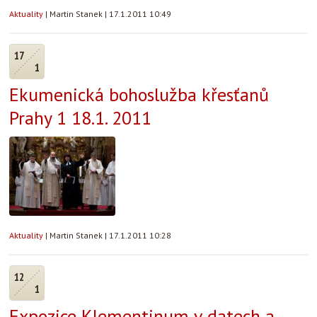
Aktuality
|
Martin Stanek
|
17.1.2011 10:49
17
1
Ekumenická bohoslužba křesťanů
Prahy 1 18.1. 2011
Aktuality
|
Martin Stanek
|
17.1.2011 10:28
12
1
Expozice Klementinum v datech a