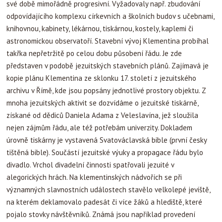
své době mimořádně progresivní. Vyžadovaly např. zbudování
odpovídajícího komplexu církevních a školních budov s učebnami,
knihovnou, kabinety, lékárnou, tiskárnou, kostely, kaplemi či
astronomickou observatoří. Stavební vývoj Klementina probíhal
takřka nepřetržitě po celou dobu působení řádu. Je zde
představen v podobě jezuitských stavebních plánů. Zajímavá je
kopie plánu Klementina ze sklonku 17. století z jezuitského
archivu v Římě, kde jsou popsány jednotlivé prostory objektu. Z
mnoha jezuitských aktivit se dozvídáme o jezuitské tiskárně,
získané od dědiců Daniela Adama z Veleslavína, jež sloužila
nejen zájmům řádu, ale též potřebám univerzity. Dokladem
úrovně tiskárny je vystavená Svatováclavská bible (první česky
tištěná bible). Součástí jezuitské výuky a propagace řádu bylo
divadlo. Vrchol divadelní činnosti spatřovali jezuité v
alegorických hrách. Na klementinských nádvořích se při
významných slavnostních událostech stavělo velkolepé jeviště,
na kterém deklamovalo padesát či více žáků a hlediště, které
pojalo stovky návštěvníků. Známá jsou například provedení