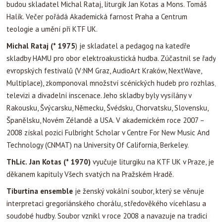
budou skladatel Michal Rataj, liturgik Jan Kotas a Mons. Tomáš
Halík. Večer pořádá Akademická farnost Praha a Centrum
teologie a umění při KTF UK.
Michal Rataj (* 1975
) je skladatel a pedagog na katedře
skladby HAMU pro obor elektroakustická hudba. Zúčastnil se řady
evropských festivalů (V:NM Graz, AudioArt Kraków, NextWave,
Multiplace), zkomponoval množství scénických hudeb pro rozhlas,
televizi a divadelní inscenace. Jeho skladby byly vysílány v
Rakousku, Švýcarsku, Německu, Švédsku, Chorvatsku, Slovensku,
Španělsku, Novém Zélandě a USA. V akademickém roce 2007 –
2008 získal pozici Fulbright Scholar v Centre For New Music And
Technology (CNMAT) na University Of California, Berkeley.
ThLic.
Jan Kotas (* 1970)
vyučuje liturgiku na KTF UK v Praze, je
děkanem kapituly Všech svatých na Pražském Hradě.
Tiburtina ensemble
je ženský vokální soubor, který se věnuje
interpretaci gregoriánského chorálu, středověkého vícehlasu a
soudobé hudby. Soubor vznikl v roce 2008 a navazuje na tradici