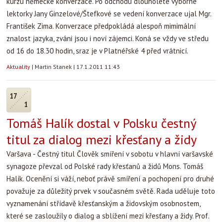
kurzu německé konverzace. Po odchodu dlouholeté výborné
lektorky Jany Ginzelové/Štefkové se vedení konverzace ujal Mgr.
František Zima. Konverzace předpokládá alespoň mimimální
znalost jazyka, zváni jsou i noví zájemci. Koná se vždy ve středu
od 16 do 18.30 hodin, sraz je v Platnéřské 4 před vrátnicí.
Aktuality
|
Martin Stanek
|
17.1.2011 11:43
17
1
Tomáš Halík dostal v Polsku čestný
titul za dialog mezi křesťany a židy
Varšava - Čestný titul Člověk smíření v sobotu v hlavní varšavské
synagoze převzal od Polské rady křesťanů a židů Mons. Tomáš
Halík. Ocenění si váží, neboť právě smíření a pochopení pro druhé
považuje za důležitý prvek v současném světě. Rada uděluje toto
vyznamenání střídavě křesťanským a židovským osobnostem,
které se zasloužily o dialog a sblížení mezi křesťany a židy. Prof.