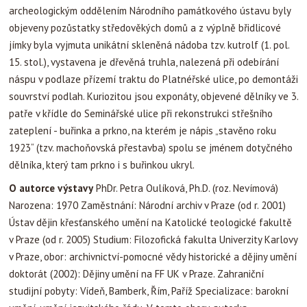
archeologickým oddělením Národního památkového ústavu byly
objeveny pozůstatky středověkých domů a z výplně břidlicové
jímky byla vyjmuta unikátní skleněná nádoba tzv. kutrolf (1. pol.
15. stol.), vystavena je dřevěná truhla, nalezená při odebírání
náspu v podlaze přízemí traktu do Platnéřské ulice, po demontáži
souvrství podlah. Kuriozitou jsou exponáty, objevené dělníky ve 3.
patře v křídle do Seminářské ulice při rekonstrukci střešního
zateplení - buřinka a prkno, na kterém je nápis „stavěno roku
1923“ (tzv. machoňovská přestavba) spolu se jménem dotyčného
dělníka, který tam prkno i s buřinkou ukryl.
O autorce výstavy
PhDr. Petra Oulíková, Ph.D. (roz. Nevímová)
Narozena: 1970 Zaměstnání: Národní archiv v Praze (od r. 2001)
Ústav dějin křesťanského umění na Katolické teologické fakultě
v Praze (od r. 2005) Studium: Filozofická fakulta Univerzity Karlovy
v Praze, obor: archivnictví-pomocné vědy historické a dějiny umění
doktorát (2002): Dějiny umění na FF UK v Praze. Zahraniční
studijní pobyty: Vídeň, Bamberk, Řím, Paříž Specializace: barokní