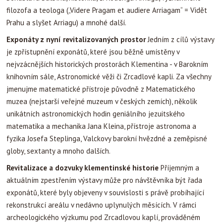
filozofa a teologa („Videre Pragam et audiere Arriagam“ = Vidět
Prahu a slyšet Arriagu) a mnohé další.
Exponáty z nyní revitalizovaných prostor
Jedním z cílů výstavy
je zpřístupnění exponátů, které jsou běžně umístěny v
nejvzácnějších historických prostorách Klementina - v Barokním
knihovním sále, Astronomické věži či Zrcadlové kapli. Za všechny
jmenujme matematické přístroje původně z Matematického
muzea (nejstarší veřejné muzeum v českých zemích), několik
unikátních astronomických hodin geniálního jezuitského
matematika a mechanika Jana Kleina, přístroje astronoma a
fyzika Josefa Steplinga, Valckovy barokní hvězdné a zeměpisné
globy, sextanty a mnoho dalších.
Revitalizace a dozvuky klementinské historie
Příjemným a
aktuálním zpestřením výstavy může pro návštěvníka být řada
exponátů, které byly objeveny v souvislosti s právě probíhající
rekonstrukcí areálu v nedávno uplynulých měsících. V rámci
archeologického výzkumu pod Zrcadlovou kaplí, prováděném