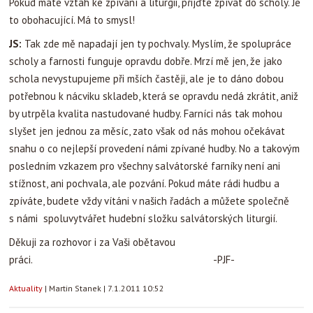
Pokud máte vztah ke zpívání a liturgii, přijďte zpívat do scholy. Je
to obohacující. Má to smysl!
JS:
Tak zde mě napadají jen ty pochvaly. Myslím, že spolupráce
scholy a farnosti funguje opravdu dobře. Mrzí mě jen, že jako
schola nevystupujeme při mších častěji, ale je to dáno dobou
potřebnou k nácviku skladeb, která se opravdu nedá zkrátit, aniž
by utrpěla kvalita nastudované hudby. Farníci nás tak mohou
slyšet jen jednou za měsíc, zato však od nás mohou očekávat
snahu o co nejlepší provedení námi zpívané hudby. No a takovým
posledním vzkazem pro všechny salvátorské farníky není ani
stížnost, ani pochvala, ale pozvání. Pokud máte rádi hudbu a
zpíváte, budete vždy vítáni v našich řadách a můžete společně
s námi spoluvytvářet hudební složku salvátorských liturgií.
Děkuji za rozhovor i za Vaši obětavou
práci. -PJF-
Aktuality
|
Martin Stanek
|
7.1.2011 10:52