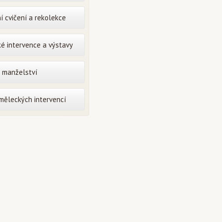
í cvičení a rekolekce
é intervence a výstavy
o manželství
uměleckých intervencí