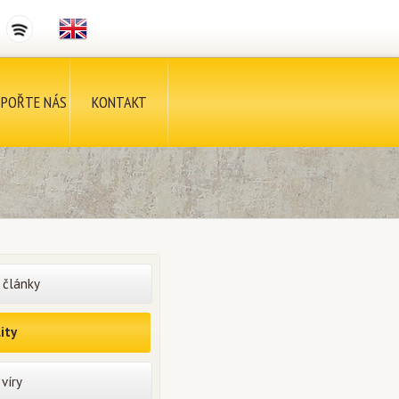
POŘTE NÁS
KONTAKT
 články
ity
víry