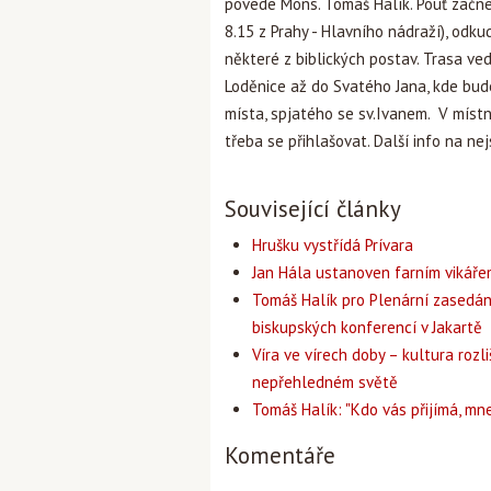
povede Mons. Tomáš Halík. Pouť začne
8.15 z Prahy - Hlavního nádraží), odk
některé z biblických postav. Trasa ve
Loděnice až do Svatého Jana, kde bu
místa, spjatého se sv.Ivanem. V míst
třeba se přihlašovat. Další info na
nej
Související články
Hrušku vystřídá Prívara
Jan Hála ustanoven farním vikář
Tomáš Halík pro Plenární zasedán
biskupských konferencí v Jakartě
Víra ve vírech doby – kultura rozli
nepřehledném světě
Tomáš Halík: "Kdo vás přijímá, mne
Komentáře