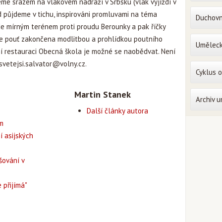
me srazem na vlakovém nádraží v Srbsku (vlak vyjíždí v
ud půjdeme v tichu, inspirováni promluvami na téma
Duchovn
de mírným terénem proti proudu Berounky a pak říčky
de pouť zakončena modlitbou a prohlídkou poutního
Uměleck
ní restauraci Obecná škola je možné se naobědvat. Není
svetejsi.salvator@volny.cz
.
Cyklus 
Martin Stanek
Archiv 
Další články autora
em
í asijských
šování v
 přijímá"