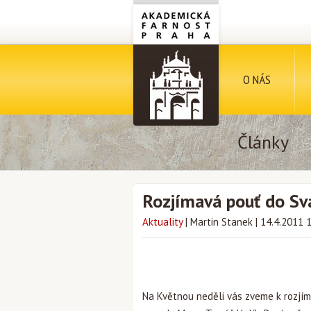
O NÁS
Články
Rozjímavá pouť do Sv
Aktuality
|
Martin Stanek
|
14.4.2011 
Na Květnou neděli vás zveme k rozjím