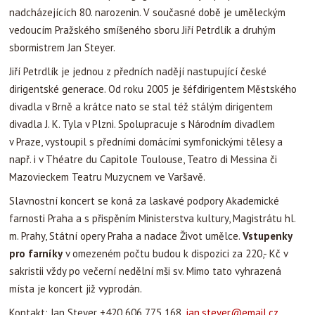
nadcházejících 80. narozenin. V současné době je uměleckým
vedoucím Pražského smíšeného sboru Jiří Petrdlík a druhým
sbormistrem Jan Steyer.
Jiří Petrdlík je jednou z předních nadějí nastupující české
dirigentské generace. Od roku 2005 je šéfdirigentem Městského
divadla v Brně a krátce nato se stal též stálým dirigentem
divadla J. K. Tyla v Plzni. Spolupracuje s Národním divadlem
v Praze, vystoupil s předními domácími symfonickými tělesy a
např. i v Théatre du Capitole Toulouse, Teatro di Messina či
Mazovieckem Teatru Muzycnem ve Varšavě.
Slavnostní koncert se koná za laskavé podpory Akademické
farnosti Praha a s přispěním Ministerstva kultury, Magistrátu hl.
m. Prahy, Státní opery Praha a nadace Život umělce.
Vstupenky
pro farníky
v omezeném počtu budou k dispozici za 220,- Kč v
sakristii vždy po večerní nedělní mši sv. Mimo tato vyhrazená
místa je koncert již vyprodán.
Kontakt: Jan Steyer +420 606 775 168,
jan.steyer@email.cz