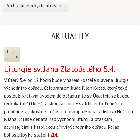
Archiv uměleckých intervencí
AKTUALITY
1
4
Liturgie sv. Jana Zlatoústého 5.4.
V úterý 5.4. od 19 hodin bude v našem kostele slavena liturgie
východního obřadu. Celebrantem bude P. Jan Kotas, který také
poslouží krátkým úvodem do pořadu mše sv. Účastnit se budou
řeckokatoličtí kněží a sbor katedrály sv. Klimenta. Po mši sv.
proběhne v sakristii za účasti o. biskupa Mons. Ladislava Hučka a
P. Jana Kotase debata nad východní liturgií a otázkami,
souvisejícími s katolickou církví východního obřadu. Pořad
bohoslužby ke stažení
ZDE