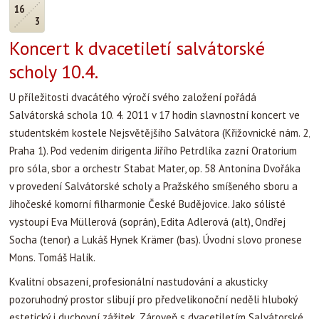
16
3
Koncert k dvacetiletí salvátorské
scholy 10.4.
U příležitosti dvacátého výročí svého založení pořádá
Salvátorská schola 10. 4. 2011 v 17 hodin slavnostní koncert ve
studentském kostele Nejsvětějšího Salvátora (Křižovnické nám. 2,
Praha 1). Pod vedením dirigenta Jiřího Petrdlíka zazní Oratorium
pro sóla, sbor a orchestr Stabat Mater, op. 58 Antonína Dvořáka
v provedení Salvátorské scholy a Pražského smíšeného sboru a
Jihočeské komorní filharmonie České Budějovice. Jako sólisté
vystoupí Eva Müllerová (soprán), Edita Adlerová (alt), Ondřej
Socha (tenor) a Lukáš Hynek Krämer (bas). Úvodní slovo pronese
Mons. Tomáš Halík.
Kvalitní obsazení, profesionální nastudování a akusticky
pozoruhodný prostor slibují pro předvelikonoční neděli hluboký
estetický i duchovní zážitek. Zároveň s dvacetiletím Salvátorské