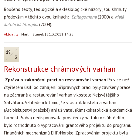
Boušeho texty, teologické a eklesiologické názory jsou shrnuty
především v těchto dvou knihách:
Epilegomena
(2000) a
Malá
katolická liturgika
(2004).
Aktuality
|
Martin Stanek
|
21.3.2011 14:25
19
3
Rekonstrukce chrámových varhan
Zpráva o zakončení prací na restaurování varhan
Po více než
čtyřletém úsilí od zahájení přípravných prací byly završeny práce
na záchraně a restaurování varhan v kostele Nejsvětějšího
Salvátora. Vzhledem k tomu, že vlastník kostela a varhan
(Arcibiskupství pražské) ani uživatel (Římskokatolická akademická
farnost Praha) nedisponovala prostředky na tak rozsáhlé dílo,
bylo rozhodnuto o vypracování grantového projektu do programu
Finančních mechanizmů EHP/Norsko. Zpracováním projektu byla