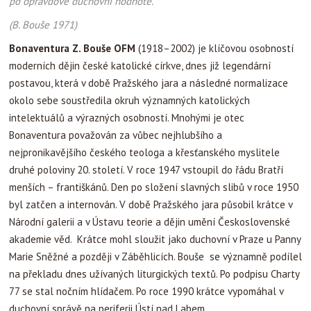
po opravdové duchovní hodnotě."
(B. Bouše 1971)
Bonaventura Z. Bouše OFM
(1918–2002) je klíčovou osobností
moderních dějin české katolické církve, dnes již legendární
postavou, která v době Pražského jara a následné normalizace
okolo sebe soustředila okruh významných katolických
intelektuálů a výrazných osobností. Mnohými je otec
Bonaventura považován za vůbec nejhlubšího a
nejpronikavějšího českého teologa a křesťanského myslitele
druhé poloviny 20. století. V roce 1947 vstoupil do řádu Bratří
menších – františkánů. Den po složení slavných slibů v roce 1950
byl zatčen a internován. V době Pražského jara působil krátce v
Národní galerii a v Ústavu teorie a dějin umění Československé
akademie věd. Krátce mohl sloužit jako duchovní v Praze u Panny
Marie Sněžné a později v Záběhlicích. Bouše se významně podílel
na překladu dnes užívaných liturgických textů. Po podpisu Charty
77 se stal nočním hlídačem. Po roce 1990 krátce vypomáhal v
duchovní správě na periferii Ústí nad Labem.