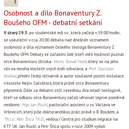
3
Osobnost a dílo Bonaventury Z.
Boušeho OFM - debatní setkání
V úterý 29.3.
po studentské mši sv., která začíná v 19:00 hodin,
se uskuteční v cca 20:00 debata nad dnešním významem
osobnosti a díla významem českého teologa Bonaventury Z.
Boušeho OFM. Debaty se zúčastní lidé, kteří měli možnost poznat
otce Bonaventuru zblízka:
Mons. Tomáš Halík,
který
se na jeho
vliv na mnoha místech svých knih odvolává, a
Prof. Stanislav
Kolíbal
, přední český výtvarník a autor současné postní instalace
v kostele Nejsv. Salvátora, která právě otce Bonaventuru
připomíná.
Dále za debatní stůl zasednou dva mladí teologové,
kteří se odkazu otce Bonaventury začali věnovat teprve poměrně
nedávno:
Mgr. Jan Rückl
, pastorační asistent u sv. Václava ve
Vršovicích, který píše doktorandskou práci právě o B. Boušem, a
Th.Lic. Petr Štica Th.D.
, vedoucí Centra pro studium migrace na
KTF UK. Jan Rückl a Petr Štica spolu v roce 2009 vydali