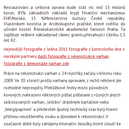
Restaurování a celková oprava bude stát víc než 13 milionů
korun, 85% základních nákladů kryje Finanční mechanizmus
EHP/Norsko, 15 %Ministerstvo kultury České republiky.
Vlastníkem kostela je Arcibiskupství pražské, které svěřilo do
užívání kostel Římskokatolické akademické farnosti Praha. Ta
zajišťuje veškeré nákladynad rámec grantu,přesahující částku 1,5
mil. Kč.
nejnovější fotografie z ledna 2011
fotografie z kontrolního dne s
norskými partnery
další fotografie z rekonstrukce varhan
fotografie z demontáže varhan zde
Práce na rekonstrukci varhan s 24 rejstříky začaly v březnu roku
2009. Ve 20. století prošly varhany opravami, z nichž některé jim
rozhodně neprospěly. Překližkové řezby místo původních
kovových, nahrazení některých píšťal píšťalami z různých jiných
sešrotovaných varhan, „leštění“ drátěným kartáčem nebo
„šmirglpapírem“ a především špatný technický stav byly hlavní
příčinou neutěšeného zvuku a důvodem k rekonstrukci. V
současné době byly zahájeny intonační zkoušky, které slouží ke