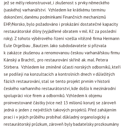
jež se měly rekonstruovat, i zkušenost s prvky německého
(saského) varhanářství. Vzhledem ke krátkému termínu
dokončení, danému podmínkami Finančních mechanizmů
EHP/Norsko, bylo požadováno i prokázání dostatečné kapacity
restaurátorské dílny (vyjádřené obratem v mil. Kč za poslední
roky). Z tohoto výběrového řízení vzešla vítězně firma Hermann
Eule Orgelbau , Bautzen. Jako subdodavatele si přizvala
k zakázce zkušenou a renomovanou českou varhanářskou firmu
Kánský a Brachtl, pro restaurování skříně ak. mal. Petera
Stirbera. Vzhledem ke zmíněné účasti norských odborníků, kteří
se podílejí na konzultacích a kontrolních dnech v důležitých
fázích restaurování, stal se tento projekt prvním v historii
českého varhanního restaurátorství, kde došlo k mezinárodní
spolupráci více firem a odborníků. Vzhledem k objemu
proinvestované částky (více než 13 milionů korun) se zároveň
jedná o jeden z největších takových projektů. Před zahájením
prací i v jejich průběhu probíhal důkladný organologický a
restaurátorský průzkum, zároveň byly badatelsky prozkoumány