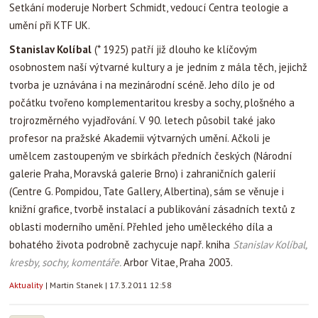
Setkání moderuje Norbert Schmidt, vedoucí Centra teologie a
umění při KTF UK.
Stanislav Kolíbal
(* 1925) patří již dlouho ke klíčovým
osobnostem naší výtvarné kultury a je jedním z mála těch, jejichž
tvorba je uznávána i na mezinárodní scéně. Jeho dílo je od
počátku tvořeno komplementaritou kresby a sochy, plošného a
trojrozměrného vyjadřování. V 90. letech působil také jako
profesor na pražské Akademii výtvarných umění. Ačkoli je
umělcem zastoupeným ve sbírkách předních českých (Národní
galerie Praha, Moravská galerie Brno) i zahraničních galerií
(Centre G. Pompidou, Tate Gallery, Albertina), sám se věnuje i
knižní grafice, tvorbě instalací a publikování zásadních textů z
oblasti moderního umění. Přehled jeho uměleckého díla a
bohatého života podrobně zachycuje např. kniha
Stanislav Kolíbal,
kresby, sochy, komentáře.
Arbor Vitae, Praha 2003.
Aktuality
|
Martin Stanek
|
17.3.2011 12:58