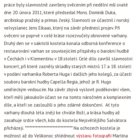
práce byly slavnostně završeny svěcením při nedělní mši svaté
dne 20. února 2011, které předsedal Mons. Dominik Duka,
arcibiskup pražský a primas český. Slavnosti se účastnil i norský
velvyslanec Jens Eikaas, který na závěr přednesl projev. Při
svěcení se poprvé v celé kráse rozezvučely obnovené varhany.
Druhý den se v sakristii kostela konala odborná konference o
restaurování varhan se souvisejícími příspěvky o barokní hudbě
v Čechách i v Klementinu v 18.století. Celé dílo završil slavnostní
koncert, při které zazněly skladby starých mistrů 17. a 18. století
v podání varhaníka Roberta Huga i dalších jeho kolegů, za účasti
souboru barokní hudby Capella Regia, jehož je R. Hugo
uměleckým vedoucím. Na závěr zbývá vyslovit poděkování všem,
kteří měli jakoukoliv účast se na tomto náročném a komplexním
díle, a kteří se zasloužili o jeho zdárné dokončení. Ať tyto
varhany dlouhá léta znějí ke chvále Boží, a krása hudby až
zasahuje srdce všech, kdo do kostela Nejsvětějšího Salvátora
přicházejí. ******************************* Na ochozech kostela je
možnost až do Velikonoc shlédnout
výstavu fotografií
Martina