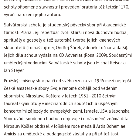
scholy připomene slavnostní provedení oratoria též letošní 170.
výročí narození jejího autora.
Salvátorská schola je studentský pěvecký sbor při Akademické
farnosti Praha. Její repertoár tvoří starší i nová duchovní hudba,
spirituály a gospely a též autorská tvorba jejích kmenových
skladatelů (Tomáš Jajtner, Ondřej Šárek, Zdeněk Tošnar a další).
Jejich díla schola vydala na CD Adveniat (Rosa, 2009). Současnými
uměleckými vedoucími Salvátorské scholy jsou Michal Reiser a
Jan Steyer.
Pražský smíšený sbor patří od svého vzniku v r. 1945 mezi nejlepší
české amatérské sbory. Svoje renomé obhájil pod vedením
sbormistra Miroslava Košlera v letech 1951–2010 četnými
laureátskými tituly v mezinárodních soutěžích a úspěšnými
koncertními zájezdy do evropských zemí, Izraele, USA a Japonska.
Sbor uvádí soudobou hudbu a objevuje i u nás méně známá díla.
Miroslav Košler obdržel v loňském roce medaili Artis Bohemiae
Amicis za umělecké a pedagogické zásluhy a při příležitosti