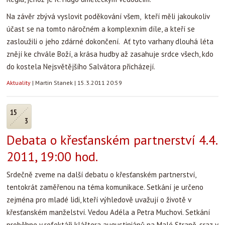
Na závěr zbývá vyslovit poděkování všem, kteří měli jakoukoliv
účast se na tomto náročném a komplexním díle, a kteří se
zasloužili o jeho zdárné dokončení. Ať tyto varhany dlouhá léta
znějí ke chvále Boží, a krása hudby až zasahuje srdce všech, kdo
do kostela Nejsvětějšího Salvátora přicházejí.
Aktuality
|
Martin Stanek
|
15.3.2011 20:59
15
3
Debata o křesťanském partnerství 4.4.
2011, 19:00 hod.
Srdečně zveme na další debatu o křesťanském partnerství,
tentokrát zaměřenou na téma komunikace. Setkání je určeno
zejména pro mladé lidi, kteří výhledově uvažují o životě v
křesťanském manželství. Vedou Adéla a Petra Muchovi. Setkání
proběhne v refektáři kláštera augustiniánů na Malé Straně, sraz v