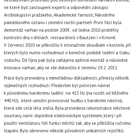
ve které byli zastoupeni experti a odpovědní zástupci
Arcibiskupství pražského, Akademické farnosti, Národního
památkového ústavu i zmínění norští partneři. První fází byla
demontáž varhan na podzim 2009, od ledna 2010 proběhly
kontrolní dny v dílnách restaurátorů v Bautzen i v Krnově.
V červenci 2010 se přikročilo k intonačním zkouškám v kostele, při
kterých bylo nutno rozhodnout o konečné podobě ladění a tlaku
vzduchu. Od října pak byla zahájena opětná montáž a následná
intonace varhan, aby se vše dokončilo k termínu 19.2. 2011.
Práce byly provedeny s mimořádnou důkladností, přinesly několik
výjimečných rozhodnutí. Především byl potvrzen návrat
k původnímu baroknímu ladění na 415 Hz (na rozdíl od běžného
440 Hz), které umožní provozovat hudbu s barokními nástroji,
která zde celá léta zněla. Byla provedena rekonstrukce měchové
soustavy, navíc doplněná elektronickým systémem, který i při
použití ventilátoru řídí funkci měchů tak, aby se přiblížila ručnímu
šlapání. Bylo obnoveno několik původních unikátních rejstříků.