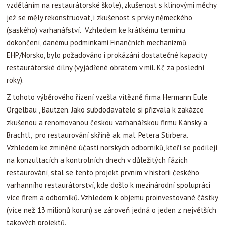
vzděláním na restaurátorské škole), zkušenost s klínovými měchy
jež se měly rekonstruovat, i zkušenost s prvky německého
(saského) varhanářství. Vzhledem ke krátkému termínu
dokončení, danému podmínkami Finančních mechanizmů
EHP/Norsko, bylo požadováno i prokázání dostatečné kapacity
restaurátorské dílny (vyjádřené obratem v mil. Kč za poslední
roky).
Z tohoto výběrového řízení vzešla vítězně firma Hermann Eule
Orgelbau , Bautzen. Jako subdodavatele si přizvala k zakázce
zkušenou a renomovanou českou varhanářskou firmu Kánský a
Brachtl, pro restaurování skříně ak. mal. Petera Stirbera.
Vzhledem ke zmíněné účasti norských odborníků, kteří se podílejí
na konzultacích a kontrolních dnech v důležitých fázích
restaurování, stal se tento projekt prvním v historii českého
varhanního restaurátorství, kde došlo k mezinárodní spolupráci
více firem a odborníků. Vzhledem k objemu proinvestované částky
(více než 13 milionů korun) se zároveň jedná o jeden z největších
takových projektů.