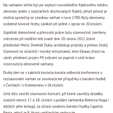
Na varhanní skříni byl po sejmutí novodobého fládrového nátěru
obnoven jeden z nejstarších dochovaných fládrů, jehož původ je
možná společný se stavbou varhan v roce 1780. Byly obnoveny
ozdobné kovové řezby, zaniklé při jedné z oprav ve 20.století.
Úspěšně dokončené a převzaté práce byly slavnostně završeny
svěcením při nedělní mši svaté dne 20. února 2011, které
předsedal Mons. Dominik Duka, arcibiskup pražský a primas český.
Slavnosti se účastnil i norský velvyslanec Jens Eikaas, který na
závěr přednesl projev. Při svěcení se poprvé v celé kráse
rozezvučely obnovené varhany.
Druhý den se v sakristii kostela konala odborná konference o
restaurování varhan se souvisejícími příspěvky o barokní hudbě
v Čechách i v Klementinu v 18.století.
Celé dílo završil slavnostní koncert, při které zazněly skladby
starých mistrů 17. a 18. století v podání varhaníka Roberta Huga i
dalších jeho kolegů, za účasti souboru barokní hudby Capella
Regia, jehož je R. Hugo uměleckým vedoucím.