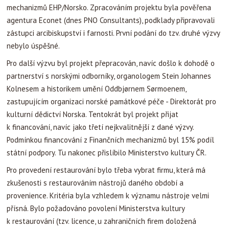
mechanizmů EHP/Norsko. Zpracováním projektu byla pověřena
agentura Econet (dnes PNO Consultants), podklady připravovali
zástupci arcibiskupství i farnosti. První podání do tzv. druhé výzvy
nebylo úspěšné.
Pro další výzvu byl projekt přepracován, navíc došlo k dohodě o
partnerství s norskými odborníky, organologem Stein Johannes
Kolnesem a historikem umění Oddbjørnem Sørmoenem,
zastupujícím organizaci norské památkové péče - Direktorát pro
kulturní dědictví Norska. Tentokrát byl projekt přijat
k financování, navíc jako třetí nejkvalitnější z dané výzvy.
Podmínkou financování z Finančních mechanizmů byl 15% podíl
státní podpory. Tu nakonec přislíbilo Ministerstvo kultury ČR.
Pro provedení restaurování bylo třeba vybrat firmu, která má
zkušenosti s restaurováním nástrojů daného období a
provenience. Kritéria byla vzhledem k významu nástroje velmi
přísná. Bylo požadováno povolení Ministerstva kultury
k restaurování (tzv. licence, u zahraničních firem doložená