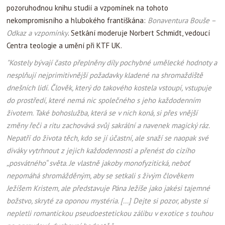
pozoruhodnou knihu studií a vzpomínek na tohoto
nekompromisního a hlubokého františkána:
Bonaventura Bouše –
Odkaz a vzpomínky
. Setkání moderuje Norbert Schmidt, vedoucí
Centra teologie a umění při KTF UK.
"Kostely bývají často přeplněny díly pochybné umělecké hodnoty a
nesplňují nejprimitivnější požadavky kladené na shromaždiště
dnešních lidí. Člověk, který do takového kostela vstoupí, vstupuje
do prostředí, které nemá nic společného s jeho každodenním
životem. Také bohoslužba, která se v nich koná, si přes vnější
změny řeči a ritu zachovává svůj sakrální a navenek magický ráz.
Nepatří do života těch, kdo se jí účastní, ale snaží se naopak své
diváky vytrhnout z jejich každodennosti a přenést do cizího
„posvátného“ světa. Je vlastně jakoby monofyzitická, neboť
nepomáhá shromážděným, aby se setkali s živým člověkem
Ježíšem Kristem, ale představuje Pána Ježíše jako jakési tajemné
božstvo, skryté za oponou mystéria.
[...]
Dejte si pozor, abyste si
nepletli romantickou pseudoestetickou zálibu v exotice s touhou