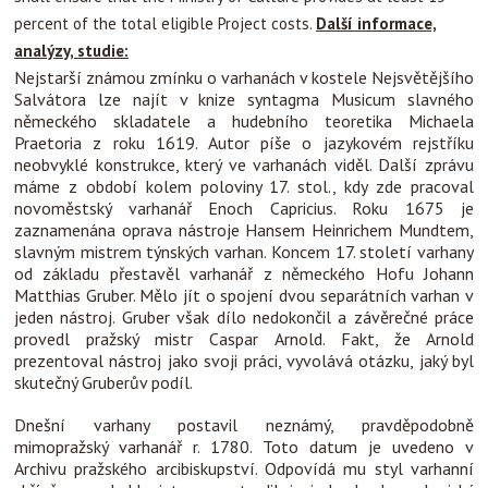
percent of the total eligible Project costs.
Další informace,
analýzy, studie:
Nejstarší známou zmínku o varhanách v kostele Nejsvětějšího
Salvá
tora lze najít v knize syntagma Musicum slavného
německého skladatele a hudebního teoretika Michaela
Praetoria z roku 1619. Autor píš
e o jazykovém rejstříku
neobvyklé konstrukce, který ve varhanách viděl. Další zprávu
máme z období kolem poloviny 17. stol., kdy zde pracoval
novoměstský varhanář Enoch Capricius. Roku 1675 je
zaznamenán
a oprava nástroje Hansem Heinrichem Mundtem,
slavným mistrem týnských varhan. Koncem 17. století varhany
od základu přestavěl varhanář z německého Hofu Johann
Matthias Gruber. Mělo jít o spojení dvou separátních varhan v
jeden nástroj. Gruber však dílo nedokončil a závěrečné práce
provedl pražský mistr Caspar Arnold. Fakt, že Arnold
prezentoval nástroj jako svoji práci, vyvolává otázku, jaký byl
skutečný Gruberův podíl.
Dnešní varhany postavil neznámý, pravděpodobně
mimopražský varhanář r. 1780. Toto datum je uvedeno v
Archivu pražského arcibiskupství. Odpovídá mu styl varhanní