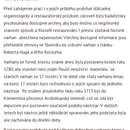
Před zahájením prací i v jejich průběhu probíhal důkladný
organologický a restaurátorský průzkum, zároveň byly badatelsky
prozkoumány dostupné archivy, aby bylo možno co nejpřesněji
stanovit způsob a filosofii restaurování. I přesto zůstává historie
varhan obestřena nejasnostmi. Všechny dostupné informace jsou
přehledně shrnuty ve Sborníku ke svěcení varhan v článku
Roberta Huga a Jiřího Kocourka.
Varhany ve formě, kterou známe dnes, byly postaveny kolem roku
1780, ale stavitel není znám. Použil množství materiálu ze
starších varhan ze 17. století. V té době zde stály varhany dvoje,
na konci 17. století bylo rozhodnuto o jejich spojení do jednoho
nástroje. Po zrušení jezuitského řádu roku 1773 byl do
Klementina přesunut Arcibiskupský seminář, což se zdá být
impulzem pro postavení současné podoby nástroje. V dalších
letech byl nástroj ještě několikrát opravován, jeho podstata byla
ale zachována do dnešní doby.
Restaurování probíhalo pod bedlivým dohledem varhanní komise,