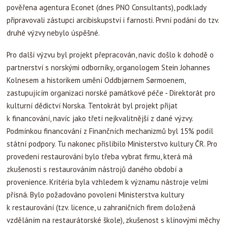
pověřena agentura Econet (dnes PNO Consultants), podklady
připravovali zástupci arcibiskupství i farnosti. První podání do tzv.
druhé výzvy nebylo úspěšné.
Pro další výzvu byl projekt přepracován, navíc došlo k dohodě o
partnerství s norskými odborníky, organologem Stein Johannes
Kolnesem a historikem umění Oddbjørnem Sørmoenem,
zastupujícím organizaci norské památkové péče - Direktorát pro
kulturní dědictví Norska. Tentokrát byl projekt přijat
k financování, navíc jako třetí nejkvalitnější z dané výzvy.
Podmínkou financování z Finančních mechanizmů byl 15% podíl
státní podpory. Tu nakonec přislíbilo Ministerstvo kultury ČR. Pro
provedení restaurování bylo třeba vybrat firmu, která má
zkušenosti s restaurováním nástrojů daného období a
provenience. Kritéria byla vzhledem k významu nástroje velmi
přísná. Bylo požadováno povolení Ministerstva kultury
k restaurování (tzv. licence, u zahraničních firem doložená
vzděláním na restaurátorské škole), zkušenost s klínovými měchy