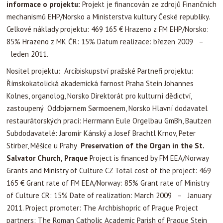
informace o projektu:
Projekt je financován ze zdrojů Finančních
mechanismů EHP/Norsko a Ministerstva kultury České republiky.
Celkové náklady projektu: 469 165 € Hrazeno z FM EHP/Norsko:
85% Hrazeno z MK ČR: 15% Datum realizace: březen 2009 –
leden 2011.
Nositel projektu: Arcibiskupství pražské Partneři projektu:
Římskokatolická akademická farnost Praha Stein Johannes
Kolnes, organolog, Norsko Direktorát pro kulturní dědictví,
zastoupený Oddbjørnem Sørmoenem, Norsko Hlavní dodavatel
restaurátorských prací: Herrmann Eule Orgelbau GmBh, Bautzen
Subdodavatelé: Jaromír Kánský a Josef Brachtl Krnov, Peter
Stirber, Měšice u Prahy
Prese
rvation of the Organ in the St.
Salvator Church, Praque
Project is financed by FM EEA/Norway
Grants and Ministry of Culture CZ Total cost of the project: 469
165 € Grant rate of FM EEA/Norway: 85% Grant rate of Ministry
of Culture CR: 15% Date of realization: March 2009 – January
2011. Project promoter: The Archbishopric of Prague Project
partners: The Roman Catholic Academic Parish of Prague Stein