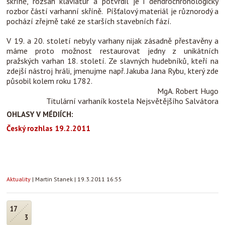
skříně, rozsah klaviatur a potvrdil je i dendrochronologický
rozbor částí varhanní skříně. Píšťalový materiál je různorodý a
pochází zřejmě také ze starších stavebních fází.
V 19. a 20. století nebyly varhany nijak zásadně přestavěny a
máme proto možnost restaurovat jedny z unikátních
pražských varhan 18. století. Ze slavných hudebníků, kteří na
zdejší nástroj hráli, jmenujme např. Jakuba Jana Rybu, který zde
působil kolem roku 1782.
MgA. Robert Hugo
Titulární varhaník kostela Nejsvětějšího Salvátora
OHLASY V MÉDIÍCH:
Český rozhlas 19.2.2011
Aktuality
|
Martin Stanek
|
19.3.2011 16:55
17
3