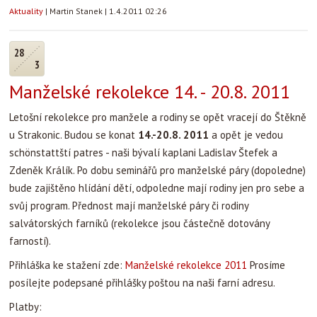
Aktuality
|
Martin Stanek
|
1.4.2011 02:26
28
3
Manželské rekolekce 14. - 20.8. 2011
Letošní rekolekce pro manžele a rodiny se opět vracejí do Štěkně
u Strakonic. Budou se konat
14.-20.8. 2011
a opět je vedou
schönstattští patres - naši bývalí kaplani Ladislav Štefek a
Zdeněk Králík. Po dobu seminářů pro manželské páry (dopoledne)
bude zajištěno hlídání dětí, odpoledne mají rodiny jen pro sebe a
svůj program. Přednost mají manželské páry či rodiny
salvátorských farníků (rekolekce jsou částečně dotovány
farností).
Přihláška ke stažení zde:
Manželské rekolekce 2011
Prosíme
posílejte podepsané přihlášky poštou na naši farní adresu.
Platby: