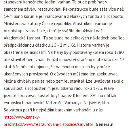
stanovení konečného ladění varhan. To bude probíhat v
samotném závěru restaurování. Rekonstrukce bude stát více než
14 milionů korun a je financována z Norských fondů a z rozpočtu
Ministerstva kultury České republiky. Vlastníkem varhan je
Arcibiskupství pražské, které je svěřilo do užívání naší
Akademické farnosti. Ta se bude na celkových nákladech podílet
předpokládanou částkou 1,5 - 2 mil. Kč. Historie varhan je
obestřena nejasnostmi. Varhany byly postaveny kolem roku 1780,
ale stavitel není znám. Použil množství staršího materiálu i ze 17.
stol. Vše působí dojmem, že na mnoha místech byly práce
ukončeny jen provizorně. O důvodech můžeme jen spekulovat.
Možná chyběly peníze nebo zemřel stavitel. Lze uvažovat také o
souvislosti s rozpuštěním jezuitského rádu roku 1773. Právě
jezuité spravovali kostel, když papež Klement XVI. na nátlak
evropských panovníků řád zrušil. Varhany u Nejsvětějšího
Salvátora patří k největším barokním varhanám u nás.
http://www.kansky-
brachtl.cz/www/restaurovani/dispozice/salvator
Generální