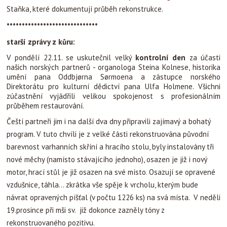
Staňka, které dokumentují průběh rekonstrukce.
******************************
starší zprávy z kůru:
V pondělí 22.11. se uskutečnil velký
kontrolní den
za účasti
našich norských partnerů - organologa Steina Kolnese, historika
umění pana Oddbj
ø
rna S
ø
rmoena a zástupce norského
Direktorátu pro kulturní dědictví pana Ulfa Holmene. Všichni
zúčastnění vyjádřili velikou spokojenost s profesionálním
průběhem restaurování.
Čeští partneři jim i na další dva dny připravili zajímavý a bohatý
program. V tuto chvíli je z velké části rekonstruována původní
barevnost varhanních skříní a hracího stolu, byly instalovány tři
nové měchy (namísto stávajícího jednoho), osazen je již i nový
motor, hrací stůl je již osazen na své místo. Osazují se opravené
vzdušnice, táhla… zkrátka vše spěje k vrcholu, kterým bude
návrat opravených píšťal (v počtu 1226 ks) na svá místa. V neděli
19.prosince při mši sv. již dokonce zazněly tóny z
rekonstruovaného pozitivu.