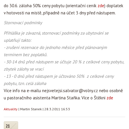
do 30.6. záloha 50% ceny pobytu (orientační ceník
zde
) doplatek
v hotovosti na místě, případně na účet 3 dny před nástupem.
Stornovací podmínky
Přihláška je závazná, stornovací podmínky za ubytování se
uplatňují takto:
- zrušení rezervace do jednoho měsíce před plánovaným
termínem bez poplatků.
- 30-14 dnů před nástupem se účtuje 20 % z celkové ceny pobytu,
zbytek zálohy se vrací
- 13 - 0 dnů před nástupem je účtováno 50% z celkové ceny
pobytu, tzn. celá záloha
Více info na e-mailu
nejsvetejsi.salvator@volny.cz
nebo osobně
u pastoračního asistenta Martina Staňka. Více o Štěkni
zde
Aktuality
|
Martin Stanek
|
28.3.2011 16:53
21