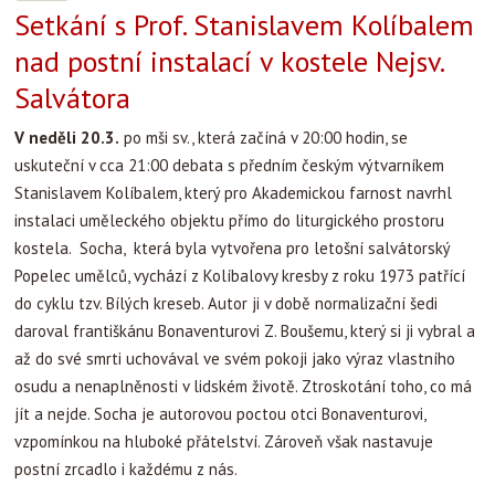
Setkání s Prof. Stanislavem Kolíbalem
nad postní instalací v kostele Nejsv.
Salvátora
V neděli 20.3.
po mši sv., která začíná v 20:00 hodin, se
uskuteční v cca 21:00 debata s předním českým výtvarníkem
Stanislavem Kolíbalem, který pro Akademickou farnost navrhl
instalaci uměleckého objektu přímo do liturgického prostoru
kostela. Socha, která byla vytvořena pro letošní salvátorský
Popelec umělců, vychází z Kolíbalovy kresby z roku 1973 patřící
do cyklu tzv. Bílých kreseb. Autor ji v době normalizační šedi
daroval františkánu Bonaventurovi Z. Boušemu, který si ji vybral a
až do své smrti uchovával ve svém pokoji jako výraz vlastního
osudu a nenaplněnosti v lidském životě. Ztroskotání toho, co má
jít a nejde. Socha je autorovou poctou otci Bonaventurovi,
vzpomínkou na hluboké přátelství. Zároveň však nastavuje
postní zrcadlo i každému z nás.