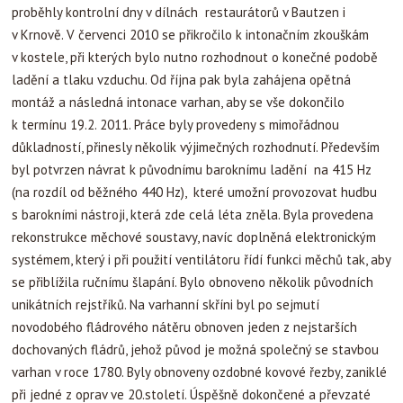
proběhly kontrolní dny v dílnách restaurátorů v Bautzen i
v Krnově. V červenci 2010 se přikročilo k intonačním zkouškám
v kostele, při kterých bylo nutno rozhodnout o konečné podobě
ladění a tlaku vzduchu. Od října pak byla zahájena opětná
montáž a následná intonace varhan, aby se vše dokončilo
k termínu 19.2. 2011. Práce byly provedeny s mimořádnou
důkladností, přinesly několik výjimečných rozhodnutí. Především
byl potvrzen návrat k původnímu baroknímu ladění na 415 Hz
(na rozdíl od běžného 440 Hz), které umožní provozovat hudbu
s barokními nástroji, která zde celá léta zněla. Byla provedena
rekonstrukce měchové soustavy, navíc doplněná elektronickým
systémem, který i při použití ventilátoru řídí funkci měchů tak, aby
se přiblížila ručnímu šlapání. Bylo obnoveno několik původních
unikátních rejstříků. Na varhanní skříni byl po sejmutí
novodobého fládrového nátěru obnoven jeden z nejstarších
dochovaných fládrů, jehož původ je možná společný se stavbou
varhan v roce 1780. Byly obnoveny ozdobné kovové řezby, zaniklé
při jedné z oprav ve 20.století. Úspěšně dokončené a převzaté