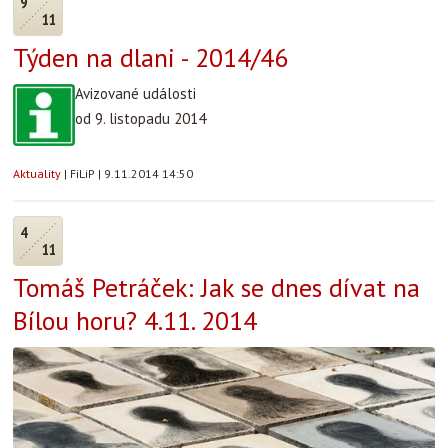
9
11
Týden na dlani - 2014/46
Avizované události
od 9. listopadu 2014
Aktuality
|
FiLiP
|
9.11.2014 14:50
4
11
Tomáš Petráček: Jak se dnes dívat na
Bílou horu? 4.11. 2014