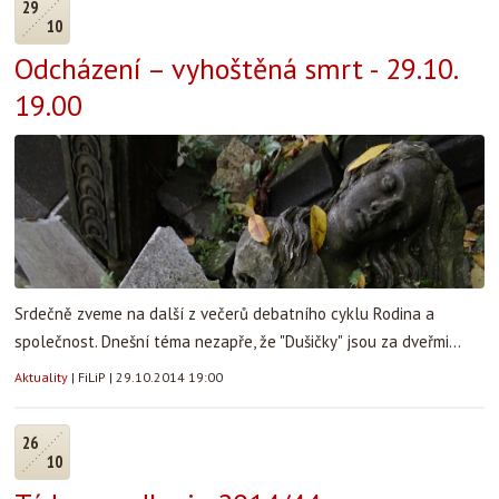
29
10
Odcházení – vyhoštěná smrt - 29.10.
19.00
Srdečně zveme na další z večerů debatního cyklu Rodina a
společnost. Dnešní téma nezapře, že "Dušičky" jsou za dveřmi...
Aktuality
|
FiLiP
|
29.10.2014 19:00
26
10