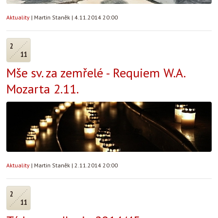
Aktuality
|
Martin Staněk
|
4.11.2014 20:00
2
11
Mše sv. za zemřelé - Requiem W.A.
Mozarta 2.11.
Aktuality
|
Martin Staněk
|
2.11.2014 20:00
2
11