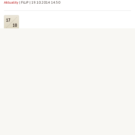
Aktuality
|
FiLiP
|
19.10.2014 14:50
17
10
Noční pouť na Svatou Horu 17.10.
Aktuality
|
Martin Staněk
|
17.10.2014 19:26
15
10
Jak motivovat studenty k aktivnímu