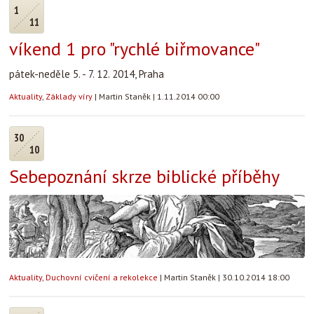
1
11
víkend 1 pro "rychlé biřmovance​"​​
pátek-​neděle ​5. - 7. 12. 2014, Praha​
Aktuality
,
Základy víry
|
Martin Staněk
|
1.11.2014 00:00
30
10
Sebepoznání skrze biblické příběhy
Aktuality
,
Duchovní cvičení a rekolekce
|
Martin Staněk
|
30.10.2014 18:00