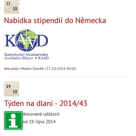
22
10
Nabídka stipendií do Německa
Aktuality
|
Martin Staněk
|
22.10.2014 00:00
19
10
Týden na dlani - 2014/43
Avizované události
od 19. října 2014