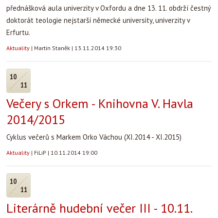
přednášková aula univerzity v Oxfordu a dne 13. 11. obdrží čestný
doktorát teologie nejstarší německé university, univerzity v
Erfurtu.
Aktuality
|
Martin Staněk
|
13.11.2014 19:30
10
11
Večery s Orkem - Knihovna V. Havla
2014/2015
Cyklus večerů s Markem Orko Váchou (XI.2014 - XI.2015)
Aktuality
|
FiLiP
|
10.11.2014 19:00
10
11
Literárně hudební večer III - 10.11.