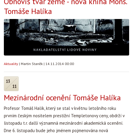
Obnovíš tvář země - nová kniha Mons.
Tomáše Halíka
Aktuality
|
Martin Staněk
|
14.11.2014 00:00
13
11
Mezinárodní ocenění Tomáše Halíka
Profesor Tomáš Halík, který se stal v květnu letošního roku
prvním českým nositelem prestižní Templetonovy ceny, obdrží v
listopadu t.r. další významná mezinárodní akademická ocenění.
Dne 6. listopadu bude jeho jménem pojmenována nová