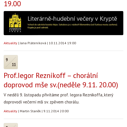
19.00
Aktuality
|
Jana Pláteníková
|
10.11.2014 19:00
9
11
Prof.Iegor Reznikoff – chorální
doprovod mše sv.(neděle 9.11. 20.00)
V neděli 9. listopadu přivítáme prof. Iegora Reznikoffa, který
doprovodí večerní mši sv. zpěvem chorálu.
Aktuality
|
Martin Staněk
|
9.11.2014 20:00