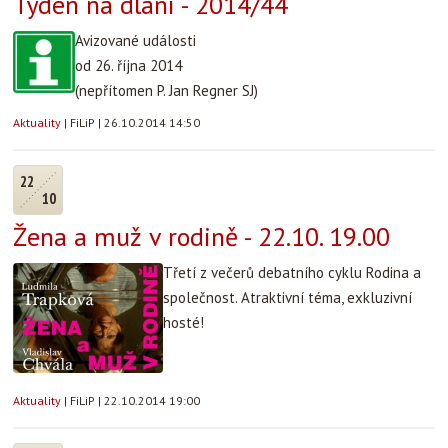
Týden na dlani - 2014/44
Avizované události
od 26. října 2014
(nepřítomen P. Jan Regner SJ)
Aktuality
|
FiLiP
|
26.10.2014 14:50
22
10
Žena a muž v rodině - 22.10. 19.00
Třetí z večerů debatního cyklu Rodina a
společnost. Atraktivní téma, exkluzivní
hosté!
Aktuality
|
FiLiP
|
22.10.2014 19:00