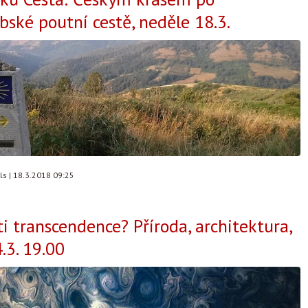
bské poutní cestě, neděle 18.3.
lls
|
18.3.2018 09:25
i transcendence? Příroda, architektura,
.3. 19.00