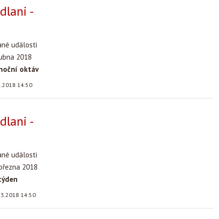
dlani -
ané události
dubna 2018
noční oktáv
4.2018 14:50
dlani -
ané události
 března 2018
týden
.3.2018 14:50