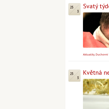
Svatý týd
25
3
Aktuality
,
Duchovní 
Květná ne
25
3