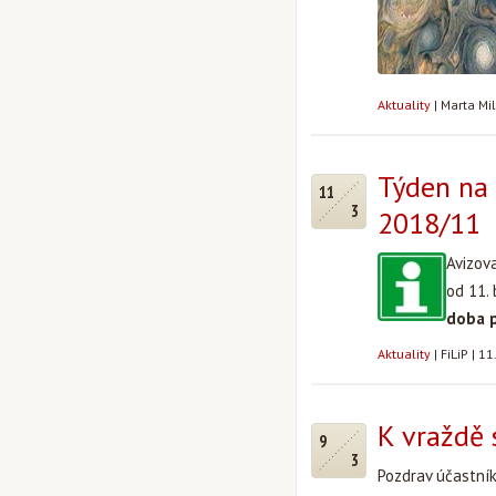
Aktuality
|
Marta Mi
Týden na 
11
3
2018/11
Avizov
od 11.
doba 
Aktuality
|
FiLiP
|
11
K vraždě 
9
3
Pozdrav účastní