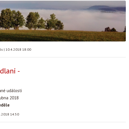
lls
|
10.4.2018 18:00
dlani -
ané události
dubna 2018
eděle
4.2018 14:50