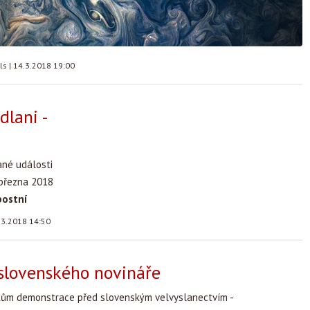
lls
|
14.3.2018 19:00
dlani -
ané události
 března 2018
postní
.3.2018 14:50
slovenského novináře
kům demonstrace před slovenským velvyslanectvím -