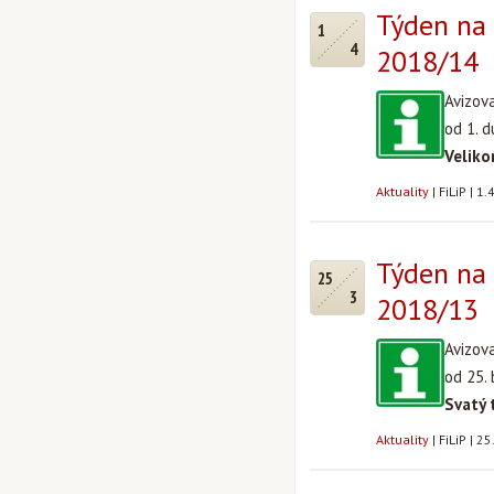
Týden na 
1
4
2018/14
Avizov
od 1. 
Veliko
Aktuality
|
FiLiP
|
1.
Týden na 
25
3
2018/13
Avizov
od 25.
Svatý 
Aktuality
|
FiLiP
|
25