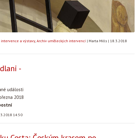
intervence a výstavy
,
Archiv uměleckých intervencí
|
Marta Mills
|
18.3.2018
dlani -
ané události
 března 2018
postní
.3.2018 14:50
lku Cesta: Českým krasem po