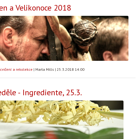
en a Velikonoce 2018
cvičení a rekolekce
|
Marta Mills
|
25.3.2018 14:00
děle - Ingrediente, 25.3.