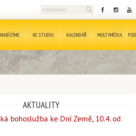
NABÍZÍME
KE STUDIU
KALENDÁŘ
MULTIMÉDIA
POD
AKTUALITY
á bohoslužba ke Dni Země, 10.4. od