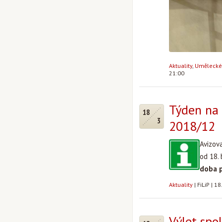
Aktuality
,
Umělecké 
21:00
Týden na 
18
3
2018/12
Avizov
od 18.
doba 
Aktuality
|
FiLiP
|
18
Výlet spo