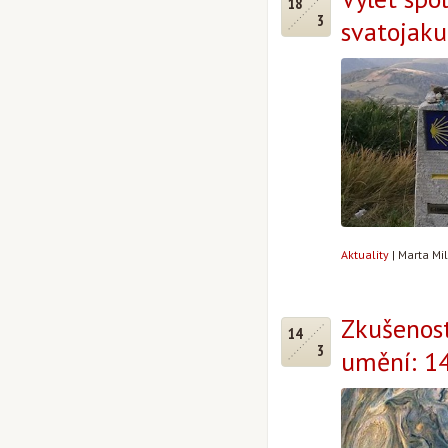
18
3
svatojaku
Aktuality
|
Marta Mi
Zkušenost
14
3
umění: 14