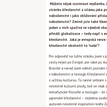
Můžete nějak rozvinout myšlenku,
stránku křesťanství a islámu jako 
náboženství i jako sbližování přísl
náboženství? Zmínil jste také Vám
jeden z nich spočívá ve výměně zku
přináší globalizace – tedy např. s e
křesťanství. Jaká je evropská verze 
křesťanství obohatit to "naše"?
Pro odpověď na tuhle otázku jsem v p
cesty nejen po Evropě, ale také po Aus
Brazílie a nerad jsem odmítl pozvání 
v náboženství a teologii. Křesťanství
s určitou kulturou. To ranné setkání 
nesmírné kulturní plody, teď se však z
metafyzické filozofie a teologie – že
japonské křesťanství – zejména osob
autorem nesmírně inspirativní knihy Z