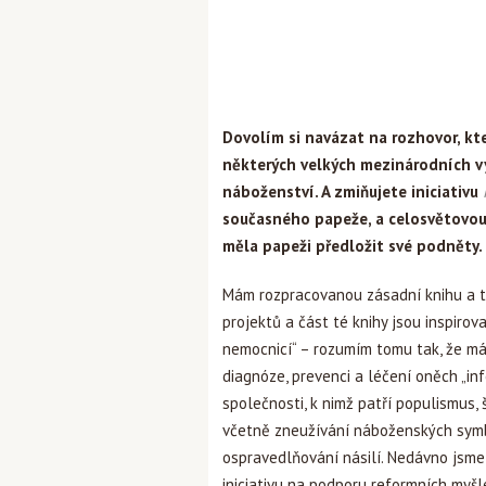
Dovolím si navázat na rozhovor, kter
některých velkých mezinárodních v
náboženství. A zmiňujete iniciativu
současného papeže, a celosvětovou sí
měla papeži předložit své podněty. 
Mám rozpracovanou zásadní knihu a tř
projektů a část té knihy jsou inspiro
nemocnicí“ – rozumím tomu tak, že má 
diagnóze, prevenci a léčení oněch „in
společnosti, k nimž patří populismus
včetně zneužívání náboženských symbol
ospravedlňování násilí. Nedávno jsme
iniciativu na podporu reformních myšl