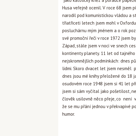
jako katolický kněz a poradce papeže 
Husa veřejně ocenil. V roce 68 jsem p
narodil pod komunistickou vládou a s
třiatřiceti letech jsem mohl v Oxford
posluchárnu mým jménem a o rok pozdě
své promoční řeči v roce 1972 jsem b
Západ, stále jsem v noci ve snech ces
kontinenty planety. 11 let od tajného
nejskromnějších podmínkách: dnes pů
lidmi. Skoro dvacet let jsem nesměl 
dnes jsou mé knihy přeložené do 18 ja
osudovém roce 1948 jsem si 41 let při
jsem si sám vyčítal jako pošetilost, 
člověk usilovně něco přeje, co není v
že se mu přání jednou v překvapivé p
humor.