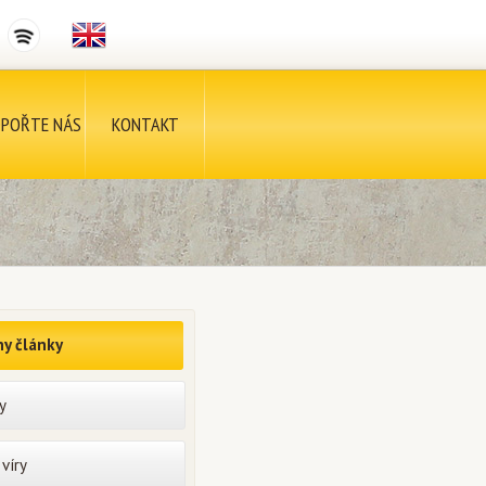
POŘTE NÁS
KONTAKT
y články
y
víry