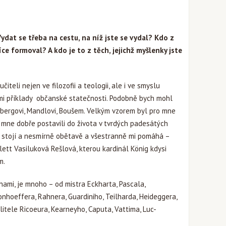
dat se třeba na cestu, na níž jste se vydal? Kdo z
jvíce formoval? A kdo je to z těch, jejichž myšlenky jste
čiteli nejen ve filozofii a teologii, ale i ve smyslu
mi příklady občanské statečnosti. Podobně bych mohl
nsbergovi, Mandlovi, Boušem. Velkým vzorem byl pro mne
ýc mne dobře postavili do života v tvrdých padesátých
ne stojí a nesmírně obětavě a všestranně mi pomáhá –
lett Vasiluková Rešlová, kterou kardinál König kdysi
m.
nihami, je mnoho – od mistra Eckharta, Pascala,
onhoeffera, Rahnera, Guardiniho, Teilharda, Heideggera,
itele Ricoeura, Kearneyho, Caputa, Vattima, Luc-