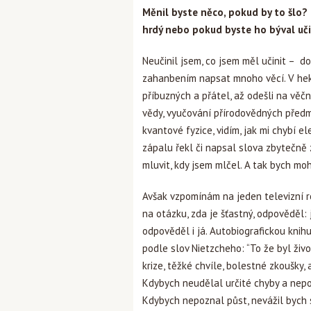
Měnil byste něco, pokud by to šlo? 
hrdý nebo pokud byste ho býval uči
Neučinil jsem, co jsem měl učinit – d
zahanbením napsat mnoho věcí. V hek
příbuzných a přátel, až odešli na věčn
vědy, vyučování přírodovědných předm
kvantové fyzice, vidím, jak mi chybí 
zápalu řekl či napsal slova zbytečně 
mluvit, kdy jsem mlčel. A tak bych mo
Avšak vzpomínám na jeden televizní 
na otázku, zda je šťastný, odpověděl
odpověděl i já. Autobiografickou kni
podle slov Nietzcheho: “To že byl živo
krize, těžké chvíle, bolestné zkoušky,
Kdybych neudělal určité chyby a nepou
Kdybych nepoznal půst, nevážil bych s