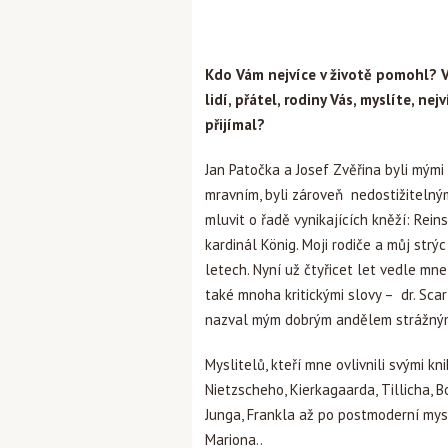
Kdo Vám nejvíce v životě pomohl? Vy
lidí, přátel, rodiny Vás, myslíte, ne
přijímal?
Jan Patočka a Josef Zvěřina byli mými u
mravním, byli zároveň nedostižitelný
mluvit o řadě vynikajících kněží: Rei
kardinál König. Moji rodiče a můj str
letech. Nyní už čtyřicet let vedle m
také mnoha kritickými slovy – dr. Scar
nazval mým dobrým andělem strážný
Myslitelů, kteří mne ovlivnili svými k
Nietzscheho, Kierkagaarda, Tillicha, B
Junga, Frankla až po postmoderní mysl
Mariona..