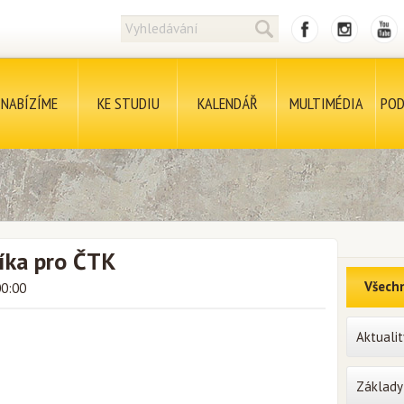
NABÍZÍME
KE STUDIU
KALENDÁŘ
MULTIMÉDIA
POD
íka pro ČTK
Všechn
00:00
Aktualit
Základy 