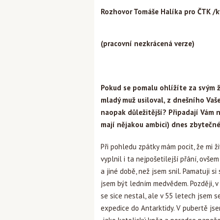
Rozhovor Tomáše Halíka pro ČTK /
(pracovní nezkrácená verze)
Pokud se pomalu ohlížíte za svým ži
mladý muž usiloval, z dnešního Va
naopak důležitější? Připadají Vám 
mají nějakou ambici) dnes zbytečn
Při pohledu zpátky mám pocit, že mi ži
vyplnil i ta nejpošetilejší přání, ovš
a jiné době, než jsem snil. Pamatuji s
jsem být ledním medvědem. Později, v 
se sice nestal, ale v 55 letech jsem
expedice do Antarktidy. V pubertě jse