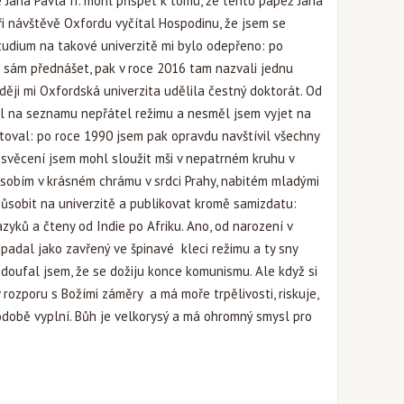
Jana Pavla II. mohl přispět k tomu, že tento papež Jana
ři návštěvě Oxfordu vyčítal Hospodinu, že jsem se
tudium na takové univerzitě mi bylo odepřeno: po
u sám přednášet, pak v roce 2016 tam nazvali jednu
ji mi Oxfordská univerzita udělila čestný doktorát. Od
yl na seznamu nepřátel režimu a nesměl jsem vyjet na
toval: po roce 1990 jsem pak opravdu navštívil všechny
 svěcení jsem mohl sloužit mši v nepatrném kruhu v
sobím v krásném chrámu v srdci Prahy, nabitém mladými
působit na univerzitě a publikovat kromě samizdatu:
zyků a čteny od Indie po Afriku. Ano, od narození v
padal jako zavřený ve špinavé kleci režimu a ty sny
nedoufal jsem, že se dožiju konce komunismu. Ale když si
 rozporu s Božími záměry a má moře trpělivosti, riskuje,
odobě vyplní. Bůh je velkorysý a má ohromný smysl pro