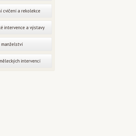
í cvičení a rekolekce
é intervence a výstavy
o manželství
uměleckých intervencí