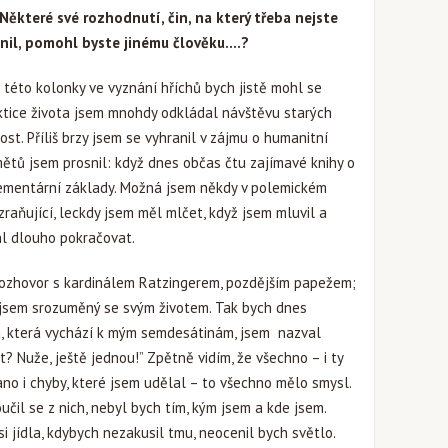
Některé své rozhodnutí, čin, na který třeba nejste
nil, pomohl byste jinému člověku….?
o této kolonky ve vyznání hříchů bych jistě mohl se
tice života jsem mnohdy odkládal návštěvu starých
ost. Příliš brzy jsem se vyhranil v zájmu o humanitní
ětů jsem prosnil: když dnes občas čtu zajímavé knihy o
elementární základy. Možná jsem někdy v polemickém
zraňující, leckdy jsem měl mlčet, když jsem mluvil a
hl dlouho pokračovat.
rozhovor s kardinálem Ratzingerem, pozdějším papežem;
: jsem srozuměný se svým životem. Tak bych dnes
hu, která vychází k mým semdesátinám, jsem nazval
t? Nuže, ještě jednou!” Zpětně vidím, že všechno – i ty
 ano i chyby, které jsem udělal – to všechno mělo smysl.
čil se z nich, nebyl bych tím, kým jsem a kde jsem.
i jídla, kdybych nezakusil tmu, neocenil bych světlo.