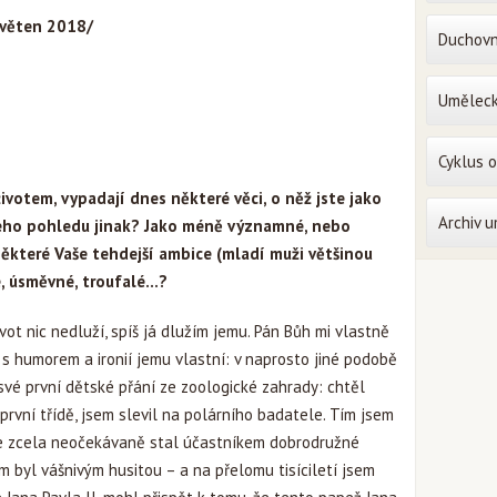
květen 2018/
Duchovn
Uměleck
Cyklus 
votem, vypadají dnes některé věci, o něž jste jako
Archiv 
šeho pohledu jinak? Jako méně významné, nebo
některé Vaše tehdejší ambice (mladí muži většinou
é, úsměvné, troufalé…?
vot nic nedluží, spíš já dlužím jemu. Pán Bůh mi vlastně
em s humorem a ironií jemu vlastní: v naprosto jiné podobě
i své první dětské přání ze zoologické zahrady: chtěl
první třídě, jsem slevil na polárního badatele. Tím jsem
 se zcela neočekávaně stal účastníkem dobrodružné
m byl vášnivým husitou – a na přelomu tisíciletí jsem