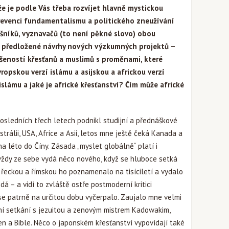
že je podle Vás třeba rozvíjet hlavně mystickou
prevenci fundamentalismu a politického zneužívání
ušníků, vyznavačů (to není pěkné slovo) obou
i předložené návrhy nových výzkumných projektů –
šeností křesťanů a muslimů s proměnami, které
vropskou verzí islámu a asijskou a africkou verzí
islámu a jaké je africké křesťanství? Čím může africké
osledních třech letech podnikl studijní a přednáškové
trálii, USA, Africe a Asii, letos mne ještě čeká Kanada a
na léto do Číny. Zásada „myslet globálně“ platí i
 vždy ze sebe vydá něco nového, když se hluboce setká
s řeckou a římskou ho poznamenalo na tisíciletí a vydalo
dá – a vidí to zvláště ostře postmoderní kritici
 se patrně na určitou dobu vyčerpalo. Zaujalo mne velmi
ní setkání s jezuitou a zenovým mistrem Kadowakim,
en a Bible. Něco o japonském křesťanství vypovídají také