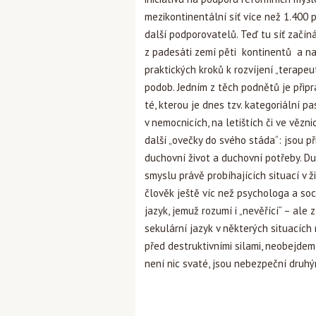
mezikontinentální síť více než 1.400 p
další podporovatelů. Teď tu síť začín
z padesáti zemí pěti kontinentů a n
praktických kroků k rozvíjení „terapeu
podob. Jedním z těch podnětů je připr
té, kterou je dnes tzv. kategoriální pa
v nemocnicích, na letištích či ve vězni
další „ovečky do svého stáda“: jsou p
duchovní život a duchovní potřeby. Du
smyslu právě probíhajících situací v ž
člověk ještě víc než psychologa a soc
jazyk, jemuž rozumí i „nevěřící“ – ale 
sekulární jazyk v některých situacích
před destruktivními silami, neobejdem
není nic svaté, jsou nebezpeční druhý