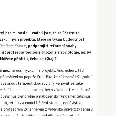
ý jste mi poslal - zmínil jste, že se účastníte
ýzkumných projektů, které se týkají budoucnosti
Pro Pope Francis
, podporující reformní snahy
ť profesorů teologie, filozofie a sociologie, jež by
Můžete přiblížit, čeho se týkají?
i mezinárodní výzkumné projekty. Ano, jeden z těch
vané myšlenkou papeže Františka, že církev má být „polní
rozvinout terapeutickou roli víry, věnovat se také
fekčních nemocí a patologických závislostí“ v současné
, šovinismus, xenofobie a náboženský fundamentalismus,
ů, rétoriky a emocí k šíření strachu, nenávisti a
 s profesorem Zulehnerem z Vídeňské univerzity zahájili
enek papeže Františka a podařilo se nám vytvořit