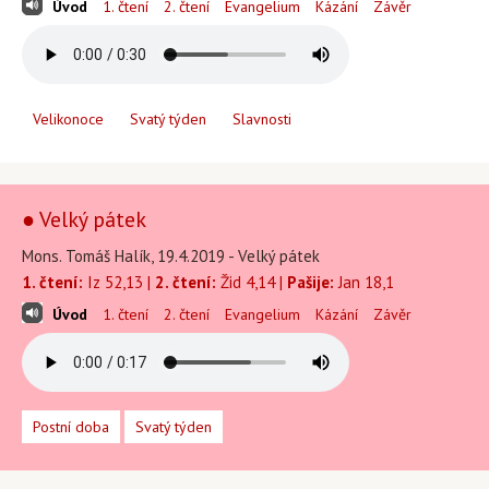
Úvod
1. čtení
2. čtení
Evangelium
Kázání
Závěr
Velikonoce
Svatý týden
Slavnosti
● Velký pátek
Mons. Tomáš Halík, 19.4.2019 - Velký pátek
1. čtení:
Iz 52,13 |
2. čtení:
Žid 4,14 |
Pašije:
Jan 18,1
Úvod
1. čtení
2. čtení
Evangelium
Kázání
Závěr
Postní doba
Svatý týden