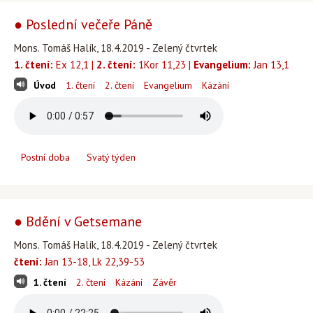
● Poslední večeře Páně
Mons. Tomáš Halík, 18.4.2019 - Zelený čtvrtek
1. čtení:
Ex 12,1 |
2. čtení:
1Kor 11,23 |
Evangelium:
Jan 13,1
Úvod
1. čtení
2. čtení
Evangelium
Kázání
Postní doba
Svatý týden
● Bdění v Getsemane
Mons. Tomáš Halík, 18.4.2019 - Zelený čtvrtek
čtení:
Jan 13-18, Lk 22,39-53
1. čtení
2. čtení
Kázání
Závěr