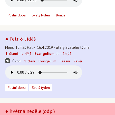
Postní doba
Svatý týden
Bonus
● Petr & Jidáš
Mons. Tomáš Halík, 16.4.2019 - úterý Svatého týdne
1. čtení:
Iz 49,1 |
Evangelium:
Jan 13,21
Úvod
1. čtení
Evangelium
Kázání
Závěr
Postní doba
Svatý týden
● Květná neděle (odp.)