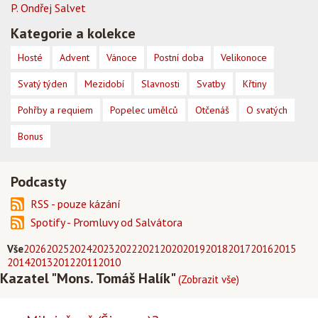
P. Ondřej Salvet
Kategorie a kolekce
Hosté
Advent
Vánoce
Postní doba
Velikonoce
Svatý týden
Mezidobí
Slavnosti
Svatby
Křtiny
Pohřby a requiem
Popelec umělců
Otčenáš
O svatých
Bonus
Podcasty
RSS - pouze kázání
Spotify - Promluvy od Salvátora
Vše
2026
2025
2024
2023
2022
2021
2020
2019
2018
2017
2016
2015
2014
2013
2012
2011
2010
Kazatel "Mons. Tomáš Halík"
(Zobrazit vše)