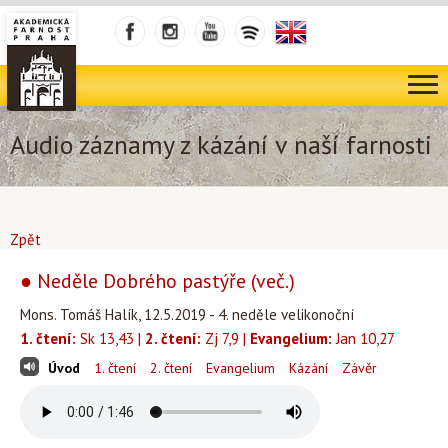
Audio záznamy z kázání v naší farnosti
Zpět
● Neděle Dobrého pastýře (več.)
Mons. Tomáš Halík, 12.5.2019 - 4. neděle velikonoční
1. čtení:
Sk 13,43 |
2. čtení:
Zj 7,9 |
Evangelium:
Jan 10,27
Úvod
1. čtení
2. čtení
Evangelium
Kázání
Závěr