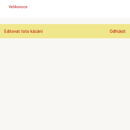
Velikonoce
Editovat toto kázání
Odhlásit